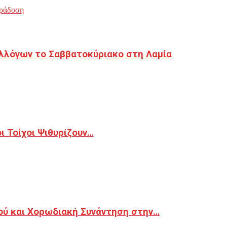
ράδοση
λλόγων το Σαββατοκύριακο στη Λαμία
 Τοίχοι Ψιθυρίζουν…
ού και Χορωδιακή Συνάντηση στην…