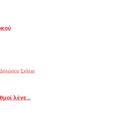
οκού
Δηλώσεις
Σχόλια
ιθμοί λένε…