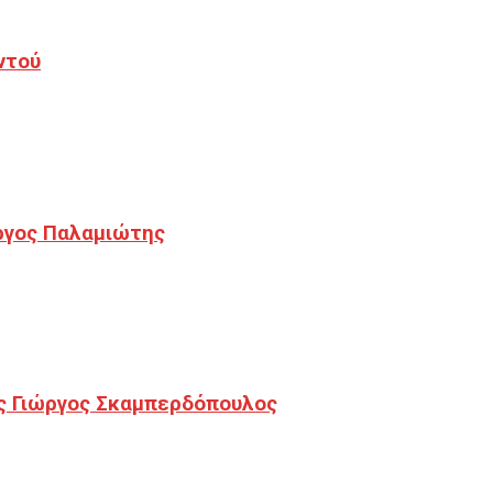
ντού
ργος Παλαμιώτης
ς Γιώργος Σκαμπερδόπουλος