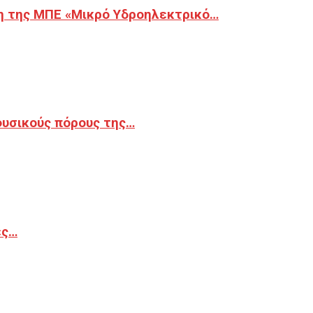
η της ΜΠΕ «Μικρό Υδροηλεκτρικό…
φυσικούς πόρους της…
ές…