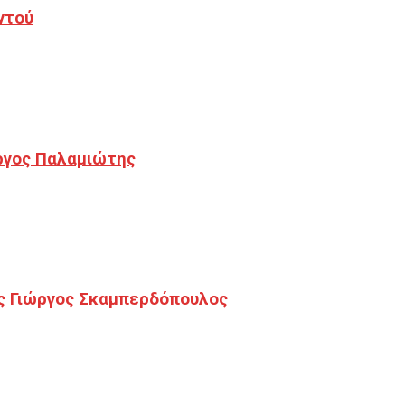
ντού
ργος Παλαμιώτης
ς Γιώργος Σκαμπερδόπουλος