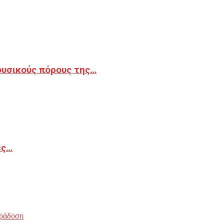
φυσικούς πόρους της…
ές…
ράδοση