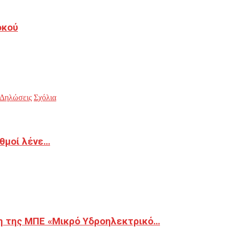
οκού
Δηλώσεις
Σχόλια
ιθμοί λένε…
η της ΜΠΕ «Μικρό Υδροηλεκτρικό…