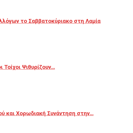
λλόγων το Σαββατοκύριακο στη Λαμία
 Τοίχοι Ψιθυρίζουν…
ού και Χορωδιακή Συνάντηση στην…