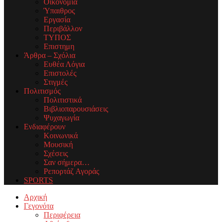
Οικονομία
Ύπαιθρος
Εργασία
Περιβάλλον
ΤΥΠΟΣ
Επιστημη
Άρθρα – Σχόλια
Ευθέα Λόγια
Επιστολές
Στιγμές
Πολιτισμός
Πολιτιστικά
Βιβλιοπαρουσιάσεις
Ψυχαγωγία
Ενδιαφέρουν
Κοινωνικά
Μουσική
Σχέσεις
Σαν σήμερα…
Ρεπορτάζ Αγοράς
SPORTS
Facebook
Twitter
Instagram
Youtube
Email
Αρχική
Γεγονότα
Περιφέρεια