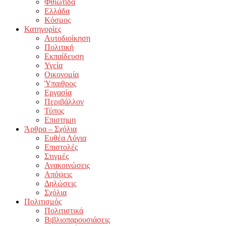
Φθιώτιδα
Ελλάδα
Κόσμος
Κατηγορίες
Αυτοδιοίκηση
Πολιτική
Εκπαίδευση
Υγεία
Οικονομία
Ύπαιθρος
Εργασία
Περιβάλλον
Τύπος
Επιστημη
Άρθρα – Σχόλια
Ευθέα Λόγια
Επιστολές
Στιγμές
Ανακοινώσεις
Απόψεις
Δηλώσεις
Σχόλια
Πολιτισμός
Πολιτιστικά
Βιβλιοπαρουσιάσεις