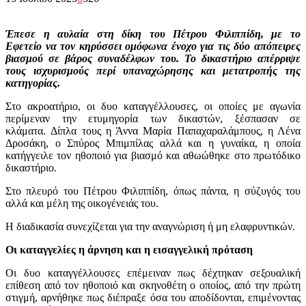
Έπεσε η αυλαία στη δίκη του Πέτρου Φιλιππίδη, με το
Εφετείο να τον κηρύσσει ομόφωνα ένοχο για τις δύο απόπειρες
βιασμού σε βάρος συναδέλφων του. Το δικαστήριο απέρριψε
τους ισχυρισμούς περί υπαναχώρησης και μετατροπής της
κατηγορίας.
Στο ακροατήριο, οι δυο καταγγέλλουσες, οι οποίες με αγωνία
περίμεναν την ετυμηγορία των δικαστών, ξέσπασαν σε
κλάματα. Δίπλα τους η Άννα Μαρία Παπαχαραλάμπους, η Λένα
Δροσάκη, ο Σπύρος Μπιμπίλας αλλά και η γυναίκα, η οποία
κατήγγειλε τον ηθοποιό για βιασμό και αθωώθηκε στο πρωτόδικο
δικαστήριο.
Στο πλευρό του Πέτρου Φιλιππίδη, όπως πάντα, η σύζυγός του
αλλά και μέλη της οικογένειάς του.
Η διαδικασία συνεχίζεται για την αναγνώριση ή μη ελαφρυντικών.
Οι καταγγελίες η άρνηση και η εισαγγελική πρόταση
Οι δυο καταγγέλλουσες επέμειναν πως δέχτηκαν σεξουαλική
επίθεση από τον ηθοποιό και σκηνοθέτη ο οποίος, από την πρώτη
στιγμή, αρνήθηκε πως διέπραξε όσα του αποδίδονται, επιμένοντας