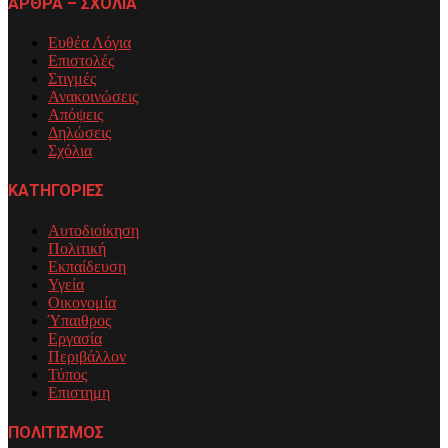
ΑΡΘΡΑ – ΣΧΟΛΙΑ
Ευθέα Λόγια
Επιστολές
Στιγμές
Ανακοινώσεις
Απόψεις
Δηλώσεις
Σχόλια
ΚΑΤΗΓΟΡΙΕΣ
Αυτοδιοίκηση
Πολιτική
Εκπαίδευση
Υγεία
Οικονομία
Ύπαιθρος
Εργασία
Περιβάλλον
Τύπος
Επιστημη
ΠΟΛΙΤΙΣΜΟΣ