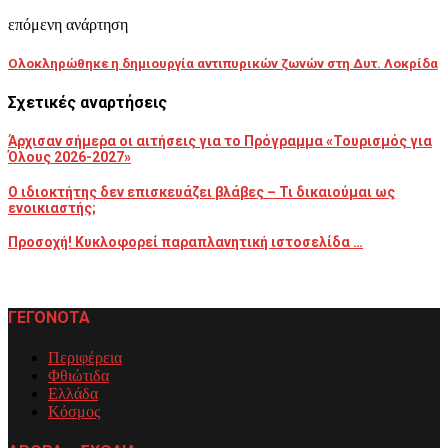
επόμενη ανάρτηση
Ολοκληρώθηκε η δημιουργία αντιπυρικών ζωνών στη Δυτ. Λοκρίδα
Σχετικές αναρτήσεις
Άρχισαν σήμερα οι αιτήσεις για το Πρόγραμμα «Τουρισμός για
Όλους 2026-2027»
Ο ιδιοκτήτης δεν επισκευάζει βλάβες – Τι δικαιούμαι ως
ενοικιαστής;
Προσοχή! Κυκλοφορεί παραπλανητική ιστοσελίδα …
ΓΕΓΟΝΟΤΑ
Περιφέρεια
Φθιώτιδα
Ελλάδα
Κόσμος