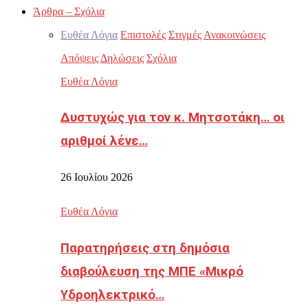
Άρθρα – Σχόλια
Ευθέα Λόγια
Επιστολές
Στιγμές
Ανακοινώσεις
Απόψεις
Δηλώσεις
Σχόλια
Ευθέα Λόγια
Δυστυχώς για τον κ. Μητσοτάκη… οι
αριθμοί λένε…
26 Ιουλίου 2026
Ευθέα Λόγια
Παρατηρήσεις στη δημόσια
διαβούλευση της ΜΠΕ «Μικρό
Υδροηλεκτρικό…