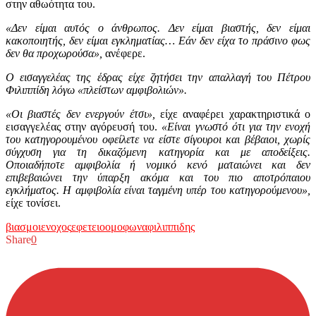
στην αθωότητα του.
«Δεν είμαι αυτός ο άνθρωπος. Δεν είμαι βιαστής, δεν είμαι
κακοποιητής, δεν είμαι εγκληματίας… Εάν δεν είχα το πράσινο φως
δεν θα προχωρούσα»,
ανέφερε.
Ο εισαγγελέας της έδρας είχε ζητήσει την απαλλαγή του Πέτρου
Φιλιππίδη λόγω «πλείστων αμφιβολιών».
«Οι βιαστές δεν ενεργούν έτσι»,
είχε αναφέρει χαρακτηριστικά ο
εισαγγελέας στην αγόρευσή του.
«Είναι γνωστό ότι για την ενοχή
του κατηγορουμένου οφείλετε να είστε σίγουροι και βέβαιοι, χωρίς
σύγχυση για τη δικαζόμενη κατηγορία και με αποδείξεις.
Οποιαδήποτε αμφιβολία ή νομικό κενό ματαιώνει και δεν
επιβεβαιώνει την ύπαρξη ακόμα και του πιο αποτρόπαιου
εγκλήματος. Η αμφιβολία είναι ταγμένη υπέρ του κατηγορούμενου»,
είχε τονίσει.
βιασμοι
ενοχος
εφετειο
ομοφωνα
φιλιππιδης
Share
0