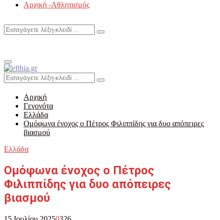
Αρχική -Αθλητισμός
Search
Search
for:
Primary
Menu
Search
Search
for:
Αρχική
Γεγονότα
Ελλάδα
Ομόφωνα ένοχος ο Πέτρος Φιλιππίδης για δυο απόπειρες
βιασμού
Ελλάδα
Ομόφωνα ένοχος ο Πέτρος
Φιλιππίδης για δυο απόπειρες
βιασμού
15 Ιουλίου 2025
0
326