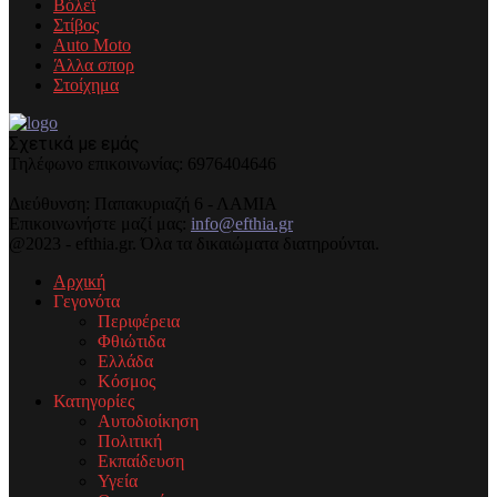
Βόλεϊ
Στίβος
Auto Moto
Άλλα σπορ
Στοίχημα
Σχετικά με εμάς
Τηλέφωνo επικοινωνίας: 6976404646
Διεύθυνση: Παπακυριαζή 6 - ΛΑΜΙΑ
Επικοινωνήστε μαζί μας:
info@efthia.gr
@2023 - efthia.gr. Όλα τα δικαιώματα διατηρούνται.
Αρχική
Γεγονότα
Περιφέρεια
Φθιώτιδα
Ελλάδα
Κόσμος
Κατηγορίες
Αυτοδιοίκηση
Πολιτική
Εκπαίδευση
Υγεία