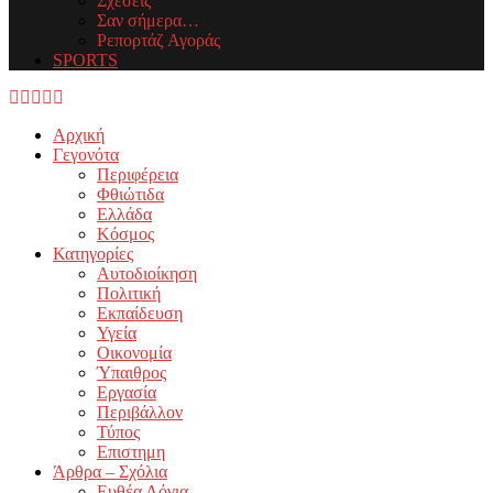
Σχέσεις
Σαν σήμερα…
Ρεπορτάζ Αγοράς
SPORTS
Facebook
Twitter
Instagram
Youtube
Email
Αρχική
Γεγονότα
Περιφέρεια
Φθιώτιδα
Ελλάδα
Κόσμος
Κατηγορίες
Αυτοδιοίκηση
Πολιτική
Εκπαίδευση
Υγεία
Οικονομία
Ύπαιθρος
Εργασία
Περιβάλλον
Τύπος
Επιστημη
Άρθρα – Σχόλια
Ευθέα Λόγια