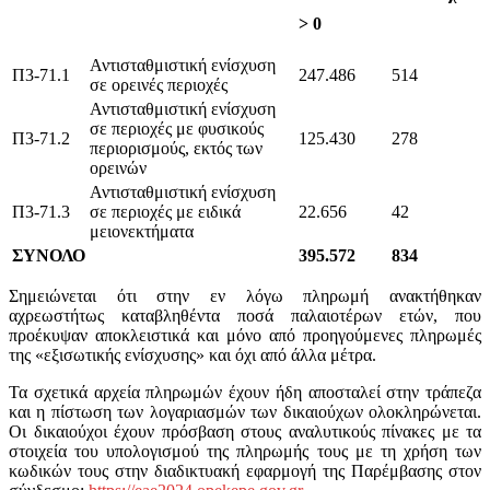
> 0
Αντισταθμιστική ενίσχυση
Π3-71.1
247.486
514
σε ορεινές περιοχές
Αντισταθμιστική ενίσχυση
σε περιοχές με φυσικούς
Π3-71.2
125.430
278
περιορισμούς, εκτός των
ορεινών
Αντισταθμιστική ενίσχυση
Π3-71.3
σε περιοχές με ειδικά
22.656
42
μειονεκτήματα
ΣΥΝΟΛΟ
395.572
834
Σημειώνεται ότι στην εν λόγω πληρωμή ανακτήθηκαν
αχρεωστήτως καταβληθέντα ποσά παλαιοτέρων ετών, που
προέκυψαν αποκλειστικά και μόνο από προηγούμενες πληρωμές
της «εξισωτικής ενίσχυσης» και όχι από άλλα μέτρα.
Τα σχετικά αρχεία πληρωμών έχουν ήδη αποσταλεί στην τράπεζα
και η πίστωση των λογαριασμών των δικαιούχων ολοκληρώνεται.
Οι δικαιούχοι έχουν πρόσβαση στους αναλυτικούς πίνακες με τα
στοιχεία του υπολογισμού της πληρωμής τους με τη χρήση των
κωδικών τους στην διαδικτυακή εφαρμογή της Παρέμβασης στον