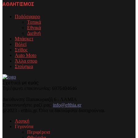
ΑΘΛΗΤΙΣΜΟΣ
Ποδόσφαιρο
Τοπικά
Εθνικά
Διεθνή
Μπάσκετ
Βόλεϊ
Στίβος
Auto Moto
Άλλα σπορ
Στοίχημα
Σχετικά με εμάς
Τηλέφωνo επικοινωνίας: 6976404646
Διεύθυνση: Παπακυριαζή 6 - ΛΑΜΙΑ
Επικοινωνήστε μαζί μας:
info@efthia.gr
@2023 - efthia.gr. Όλα τα δικαιώματα διατηρούνται.
Αρχική
Γεγονότα
Περιφέρεια
Φθιώτιδα