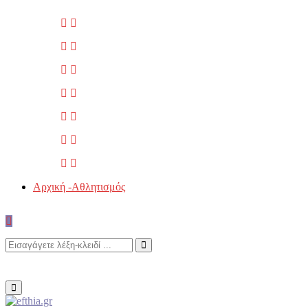
Αρχική -Αθλητισμός
Search
Search
for:
Primary
Menu