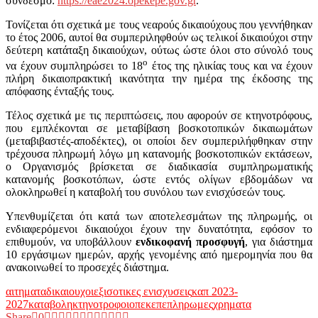
σύνδεσμο:
https://eae2024.opekepe.gov.gr
.
Τονίζεται ότι σχετικά με τους νεαρούς δικαιούχους που γεννήθηκαν
το έτος 2006, αυτοί θα συμπεριληφθούν ως τελικοί δικαιούχοι στην
δεύτερη κατάταξη δικαιούχων, ούτως ώστε όλοι στο σύνολό τους
ο
να έχουν συμπληρώσει το 18
έτος της ηλικίας τους και να έχουν
πλήρη δικαιοπρακτική ικανότητα την ημέρα της έκδοσης της
απόφασης ένταξής τους.
Τέλος σχετικά με τις περιπτώσεις, που αφορούν σε κτηνοτρόφους,
που εμπλέκονται σε μεταβίβαση βοσκοτοπικών δικαιωμάτων
(μεταβιβαστές-αποδέκτες), οι οποίοι δεν συμπεριλήφθηκαν στην
τρέχουσα πληρωμή λόγω μη κατανομής βοσκοτοπικών εκτάσεων,
ο Οργανισμός βρίσκεται σε διαδικασία συμπληρωματικής
κατανομής βοσκοτόπων, ώστε εντός ολίγων εβδομάδων να
ολοκληρωθεί η καταβολή του συνόλου των ενισχύσεών τους.
Υπενθυμίζεται ότι κατά των αποτελεσμάτων της πληρωμής, οι
ενδιαφερόμενοι δικαιούχοι έχουν την δυνατότητα, εφόσον το
επιθυμούν, να υποβάλλουν
ενδικοφανή προσφυγή
, για διάστημα
10 εργάσιμων ημερών, αρχής γενομένης από ημερομηνία που θα
ανακοινωθεί το προσεχές διάστημα.
αιτηματα
δικαιουχοι
εξισοτικες ενισχυσεις
καπ 2023-
2027
καταβολη
κτηνοτροφοι
οπεκεπε
πληρωμες
χρηματα
Share
0