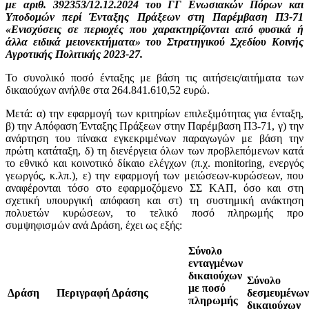
με αριθ. 392353/12.12.2024 του ΓΓ Ενωσιακών Πόρων και
Υποδομών περί Ένταξης Πράξεων στη Παρέμβαση Π3-71
«Ενισχύσεις σε περιοχές που χαρακτηρίζονται από φυσικά ή
άλλα ειδικά μειονεκτήματα» του Στρατηγικού Σχεδίου Κοινής
Αγροτικής Πολιτικής 2023-27.
Το συνολικό ποσό ένταξης με βάση τις αιτήσεις/αιτήματα των
δικαιούχων ανήλθε στα 264.841.610,52 ευρώ.
Μετά: α) την εφαρμογή των κριτηρίων επιλεξιμότητας για ένταξη,
β) την Απόφαση Ένταξης Πράξεων στην Παρέμβαση Π3-71, γ) την
ανάρτηση του πίνακα εγκεκριμένων παραγωγών με βάση την
πρώτη κατάταξη, δ) τη διενέργεια όλων των προβλεπόμενων κατά
το εθνικό και κοινοτικό δίκαιο ελέγχων (π.χ. monitoring, ενεργός
γεωργός, κ.λπ.), ε) την εφαρμογή των μειώσεων-κυρώσεων, που
αναφέρονται τόσο στο εφαρμοζόμενο ΣΣ ΚΑΠ, όσο και στη
σχετική υπουργική απόφαση και στ) τη συστημική ανάκτηση
πολυετών κυρώσεων, το τελικό ποσό πληρωμής προ
συμψηφισμών ανά Δράση, έχει ως εξής:
Σύνολο
ενταγμένων
δικαιούχων
Σύνολο
με ποσό
Δράση
Περιγραφή Δράσης
δεσμευμένων
πληρωμής
δικαιούχων