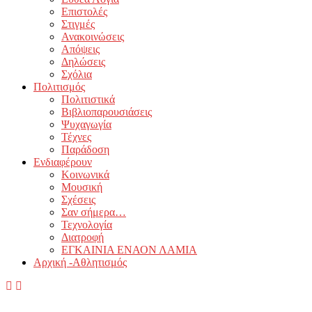
Επιστολές
Στιγμές
Ανακοινώσεις
Απόψεις
Δηλώσεις
Σχόλια
Πολιτισμός
Πολιτιστικά
Βιβλιοπαρουσιάσεις
Ψυχαγωγία
Τέχνες
Παράδοση
Ενδιαφέρουν
Κοινωνικά
Μουσική
Σχέσεις
Σαν σήμερα…
Τεχνολογία
Διατροφή
ΕΓΚΑΙΝΙΑ ΕΝΑΟΝ ΛΑΜΙΑ
Αρχική -Αθλητισμός