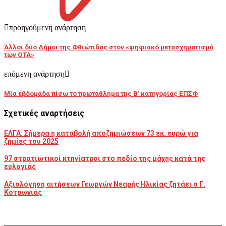
προηγούμενη ανάρτηση
Άλλοι δύο Δήμοι της Φθιώτιδας στον «ψηφιακό μετασχηματισμό
των ΟΤΑ»
επόμενη ανάρτηση
Μία εβδομάδα πίσω το πρωτάθλημα της Β’ κατηγορίας ΕΠΣΦ
Σχετικές αναρτήσεις
ΕΛΓΑ: Σήμερα η καταβολή αποζημιώσεων 73 εκ. ευρώ για
ζημίες του 2025
97 στρατιωτικοί κτηνίατροι στο πεδίο της μάχης κατά της
ευλογιάς
Αξιολόγηση αιτήσεων Γεωργών Νεαρής Ηλικίας ζητάει ο Γ.
Κοτρωνιάς