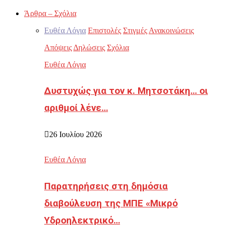
Άρθρα – Σχόλια
Ευθέα Λόγια
Επιστολές
Στιγμές
Ανακοινώσεις
Απόψεις
Δηλώσεις
Σχόλια
Ευθέα Λόγια
Δυστυχώς για τον κ. Μητσοτάκη… οι
αριθμοί λένε…
26 Ιουλίου 2026
Ευθέα Λόγια
Παρατηρήσεις στη δημόσια
διαβούλευση της ΜΠΕ «Μικρό
Υδροηλεκτρικό…