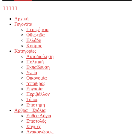
Facebook
Twitter
Instagram
Youtube
Email
Αρχική
Γεγονότα
Περιφέρεια
Φθιώτιδα
Ελλάδα
Κόσμος
Κατηγορίες
Αυτοδιοίκηση
Πολιτική
Εκπαίδευση
Υγεία
Οικονομία
Ύπαιθρος
Εργασία
Περιβάλλον
Τύπος
Επιστημη
Άρθρα – Σχόλια
Ευθέα Λόγια
Επιστολές
Στιγμές
Ανακοινώσεις