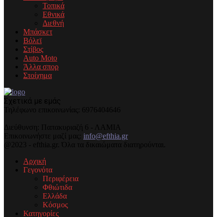
Τοπικά
Εθνικά
Διεθνή
Μπάσκετ
Βόλεϊ
Στίβος
Auto Moto
Άλλα σπορ
Στοίχημα
Σχετικά με εμάς
Τηλέφωνo επικοινωνίας: 6976404646
Διεύθυνση: Παπακυριαζή 6 - ΛΑΜΙΑ
Επικοινωνήστε μαζί μας:
info@efthia.gr
@2023 - efthia.gr. Όλα τα δικαιώματα διατηρούνται.
Αρχική
Γεγονότα
Περιφέρεια
Φθιώτιδα
Ελλάδα
Κόσμος
Κατηγορίες