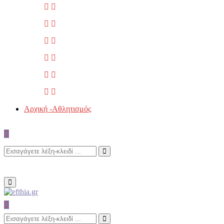
Αρχική -Αθλητισμός
Search
Search
for:
Primary
Menu
Search