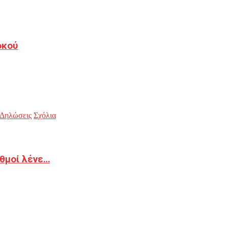
οκού
Δηλώσεις
Σχόλια
ιθμοί λένε…