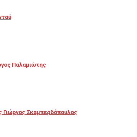
ντού
ργος Παλαμιώτης
ς Γιώργος Σκαμπερδόπουλος