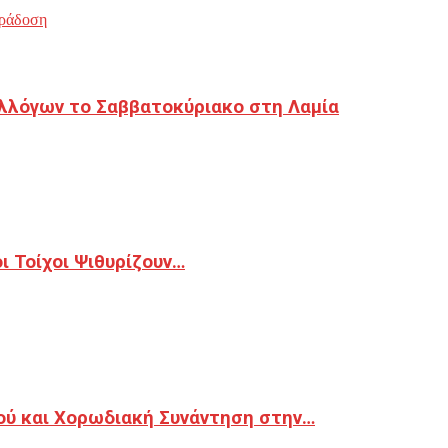
ράδοση
λλόγων το Σαββατοκύριακο στη Λαμία
 Τοίχοι Ψιθυρίζουν…
ού και Χορωδιακή Συνάντηση στην…