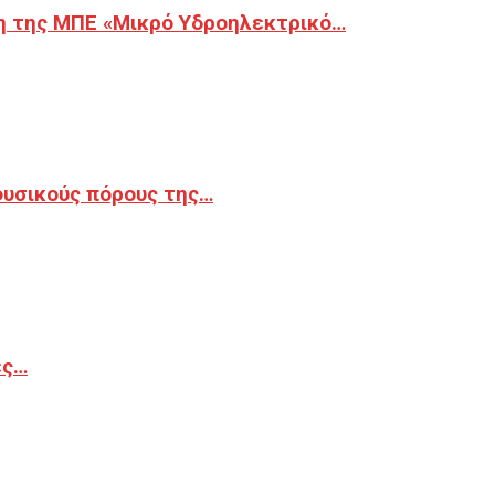
η της ΜΠΕ «Μικρό Υδροηλεκτρικό…
φυσικούς πόρους της…
ές…