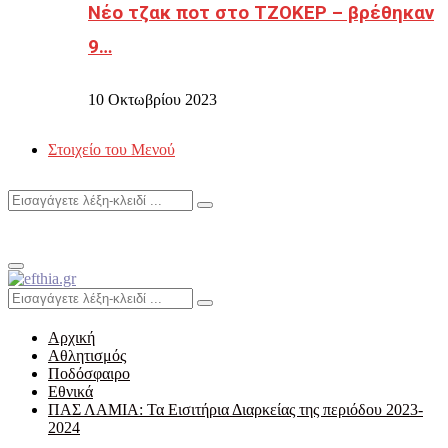
Νέο τζακ ποτ στο ΤΖΟΚΕΡ – βρέθηκαν
9…
10 Οκτωβρίου 2023
Στοιχείο του Μενού
Search
Search
for:
Primary
Menu
Search
Search
for:
Αρχική
Αθλητισμός
Ποδόσφαιρο
Εθνικά
ΠΑΣ ΛΑΜΙΑ: Τα Εισιτήρια Διαρκείας της περιόδου 2023-
2024