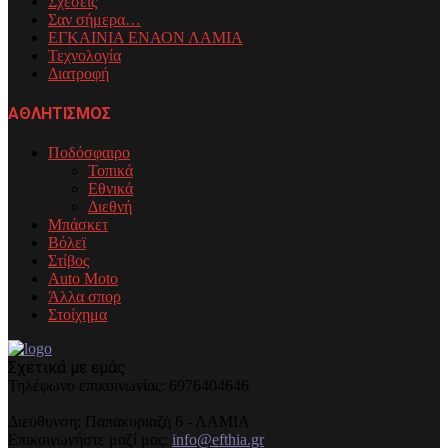
Σχέσεις
Σαν σήμερα…
ΕΓΚΑΙΝΙΑ ΕΝΑΟΝ ΛΑΜΙΑ
Τεχνολογία
Διατροφή
ΑΘΛΗΤΙΣΜΟΣ
Ποδόσφαιρο
Τοπικά
Εθνικά
Διεθνή
Μπάσκετ
Βόλεϊ
Στίβος
Auto Moto
Άλλα σπορ
Στοίχημα
Σχετικά με εμάς
Τηλέφωνo επικοινωνίας: 6976404646
Διεύθυνση: Παπακυριαζή 6 - ΛΑΜΙΑ
Επικοινωνήστε μαζί μας:
info@efthia.gr