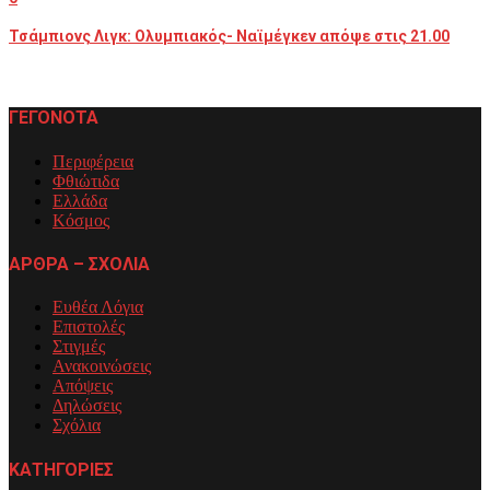
Τσάμπιονς Λιγκ: Ολυμπιακός- Ναϊμέγκεν απόψε στις 21.00
ΓΕΓΟΝΟΤΑ
Περιφέρεια
Φθιώτιδα
Ελλάδα
Κόσμος
ΑΡΘΡΑ – ΣΧΟΛΙΑ
Ευθέα Λόγια
Επιστολές
Στιγμές
Ανακοινώσεις
Απόψεις
Δηλώσεις
Σχόλια
ΚΑΤΗΓΟΡΙΕΣ