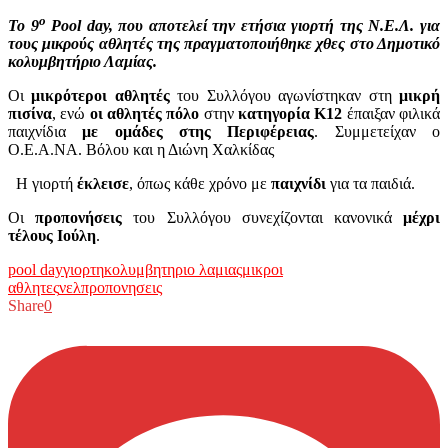
ο
Το 9
Pool day, που αποτελεί την ετήσια γιορτή της Ν.Ε.Λ. για
τους μικρούς αθλητές της πραγματοποιήθηκε χθες στο Δημοτικό
κολυμβητήριο Λαμίας.
Οι
μικρότεροι αθλητές
του Συλλόγου αγωνίστηκαν στη
μικρή
πισίνα
, ενώ
οι αθλητές πόλο
στην
κατηγορία Κ12
έπαιξαν φιλικά
παιχνίδια
με ομάδες στης Περιφέρειας
. Συμμετείχαν ο
Ο.Ε.Α.ΝΑ. Βόλου και η Διώνη Χαλκίδας
Η γιορτή
έκλεισε
, όπως κάθε χρόνο με
παιχνίδι
για τα παιδιά.
Οι
προπονήσεις
του Συλλόγου συνεχίζονται κανονικά
μέχρι
τέλους
Ιούλη
.
pool day
γιορτη
κολυμβητηριο λαμιας
μικροι
αθλητες
νελ
προπονησεις
Share
0