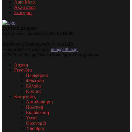
Auto Moto
Άλλα σπορ
Στοίχημα
Σχετικά με εμάς
Τηλέφωνo επικοινωνίας: 6976404646
Διεύθυνση: Παπακυριαζή 6 - ΛΑΜΙΑ
Επικοινωνήστε μαζί μας:
info@efthia.gr
@2023 - efthia.gr. Όλα τα δικαιώματα διατηρούνται.
Αρχική
Γεγονότα
Περιφέρεια
Φθιώτιδα
Ελλάδα
Κόσμος
Κατηγορίες
Αυτοδιοίκηση
Πολιτική
Εκπαίδευση
Υγεία
Οικονομία
Ύπαιθρος