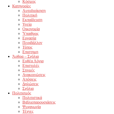
Κόσμος
Κατηγορίες
Αυτοδιοίκηση
Πολιτική
Εκπαίδευση
Υγεία
Οικονομία
Ύπαιθρος
Εργασία
Περιβάλλον
Τύπος
Επιστημη
Άρθρα – Σχόλια
Ευθέα Λόγια
Επιστολές
Στιγμές
Ανακοινώσεις
Απόψεις
Δηλώσεις
Σχόλια
Πολιτισμός
Πολιτιστικά
Βιβλιοπαρουσιάσεις
Ψυχαγωγία
Τέχνες