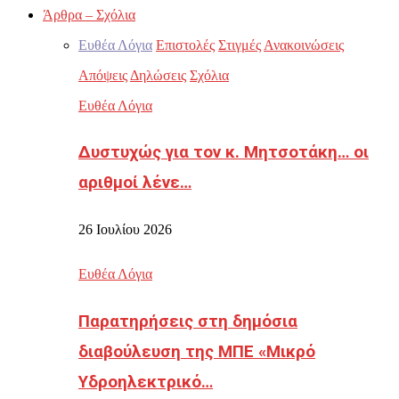
Άρθρα – Σχόλια
Ευθέα Λόγια
Επιστολές
Στιγμές
Ανακοινώσεις
Απόψεις
Δηλώσεις
Σχόλια
Ευθέα Λόγια
Δυστυχώς για τον κ. Μητσοτάκη… οι
αριθμοί λένε…
26 Ιουλίου 2026
Ευθέα Λόγια
Παρατηρήσεις στη δημόσια
διαβούλευση της ΜΠΕ «Μικρό
Υδροηλεκτρικό…