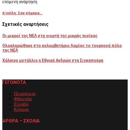
επόμενη ανάρτηση
6 Ιούλη: Σαν σήμερα…
Σχετικές αναρτήσεις
Οι μικροί της ΝΕΛ στη γιορτή της μικρής πισίνας
Ολοκληρώθηκε στο κολυμβητήριο Λαμίας το τουρνουά πόλο
της ΝΕΛ
Χάλκινο μετάλλιο η Εθνική Ανδρών στη Σιγκαπούρη
ΓΕΓΟΝΟΤΑ
Περιφέρεια
Φθιώτιδα
Ελλάδα
Κόσμος
ΑΡΘΡΑ – ΣΧΟΛΙΑ