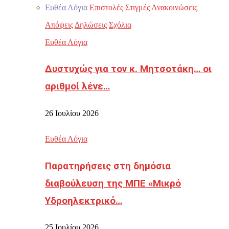
Ευθέα Λόγια
Επιστολές
Στιγμές
Ανακοινώσεις
Απόψεις
Δηλώσεις
Σχόλια
Ευθέα Λόγια
Δυστυχώς για τον κ. Μητσοτάκη… οι
αριθμοί λένε…
26 Ιουλίου 2026
Ευθέα Λόγια
Παρατηρήσεις στη δημόσια
διαβούλευση της ΜΠΕ «Μικρό
Υδροηλεκτρικό…
25 Ιουλίου 2026