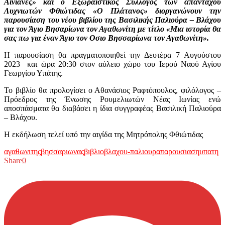
Αινιάνες» και ο Εξωραϊστικός Σύλλογος των απανταχού
Λυχνιωτών Φθιώτιδας «Ο Πλάτανος» διοργανώνουν την
παρουσίαση του νέου βιβλίου της Βασιλικής Παλιούρα – Βλάχου
για τον Άγιο Βησαρίωνα τον Αγαθωνίτη με τίτλο «Μια ιστορία θα
σας πω για έναν Άγιο τον Οσιο Βησσαρίωνα τον Αγαθωνίτη».
Η παρουσίαση θα πραγματοποιηθεί την Δευτέρα 7 Αυγούστου
2023 και ώρα 20:30 στον αύλειο χώρο του Ιερού Ναού Αγίου
Γεωργίου Υπάτης.
Το βιβλίο θα προλογίσει ο Αθανάσιος Ραφτόπουλος, φιλόλογος –
Πρόεδρος της Ένωσης Ρουμελιωτών Νέας Ιωνίας ενώ
αποσπάσματα θα διαβάσει η ίδια συγγραφέας Βασιλική Παλιούρα
– Βλάχου.
Η εκδήλωση τελεί υπό την αιγίδα της Μητρόπολης Φθιώτιδας
αγαθωνιτης
βησσαριωνας
βιβλιο
βλαχου-παλιουρα
παρουσιαση
υπατη
Share
0