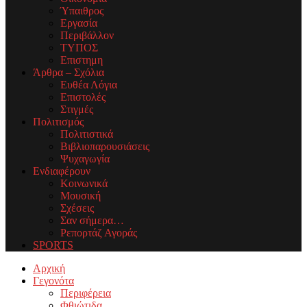
Ύπαιθρος
Εργασία
Περιβάλλον
ΤΥΠΟΣ
Επιστημη
Άρθρα – Σχόλια
Ευθέα Λόγια
Επιστολές
Στιγμές
Πολιτισμός
Πολιτιστικά
Βιβλιοπαρουσιάσεις
Ψυχαγωγία
Ενδιαφέρουν
Κοινωνικά
Μουσική
Σχέσεις
Σαν σήμερα…
Ρεπορτάζ Αγοράς
SPORTS
Facebook
Twitter
Instagram
Youtube
Email
Αρχική
Γεγονότα
Περιφέρεια
Φθιώτιδα