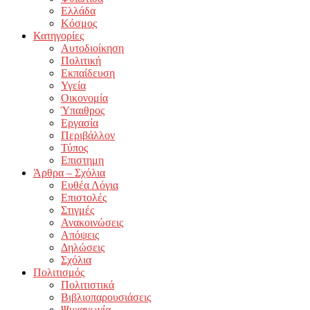
Ελλάδα
Κόσμος
Κατηγορίες
Αυτοδιοίκηση
Πολιτική
Εκπαίδευση
Υγεία
Οικονομία
Ύπαιθρος
Εργασία
Περιβάλλον
Τύπος
Επιστημη
Άρθρα – Σχόλια
Ευθέα Λόγια
Επιστολές
Στιγμές
Ανακοινώσεις
Απόψεις
Δηλώσεις
Σχόλια
Πολιτισμός
Πολιτιστικά
Βιβλιοπαρουσιάσεις
Ψυχαγωγία