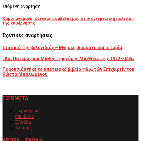
επόμενη ανάρτηση
Καμία αναμονή, κανένας συμβιβασμός στην αντεργατική πολιτική
της κυβέρνησης
Σχετικές αναρτήσεις
Στη σκιά της βελανιδιάς – Μνήμες, βιώματα και ιστορία
«Και Πατέρας και Μύθος…Γρηγόρης Μπιθικώτσης 1922-2005»
Παρουσιάστηκε το επετειακό βιβλίο Φθιωτών Επιχειρείν του
Κώστα Μπαλωμένου
ΓΕΓΟΝΟΤΑ
Περιφέρεια
Φθιώτιδα
Ελλάδα
Κόσμος
ΑΡΘΡΑ – ΣΧΟΛΙΑ