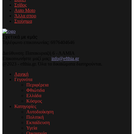
Στίβος
Auto Moto
Άλλα σπορ
Στοίχημα
Σχετικά με εμάς
Τηλέφωνo επικοινωνίας: 6976404646
Διεύθυνση: Παπακυριαζή 6 - ΛΑΜΙΑ
Επικοινωνήστε μαζί μας:
info@efthia.gr
@2023 - efthia.gr. Όλα τα δικαιώματα διατηρούνται.
Αρχική
Γεγονότα
Περιφέρεια
Φθιώτιδα
Ελλάδα
Κόσμος
Κατηγορίες
Αυτοδιοίκηση
Πολιτική
Εκπαίδευση
Υγεία
Οικονομία