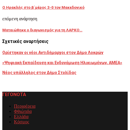
Ο Ηρακλής στο β΄μέρος 3-0 τον Μακεδονικό
επόμενη ανάρτηση
Ματαιώθηκε ο διαγωνισμός για τη ΛΑΡΚΟ…
Σχετικές αναρτήσεις
Ορίστηκαν οι νέοι Αντιδήμαρχοι στον Δήμο Λοκρών
«Ψηφιακή Εκπαίδευση και Ενδυνάμωση Ηλικιωμένων, ΑΜΕΑ»
Νέος υπάλληλος στον Δήμο Στυλίδας
ΓΕΓΟΝΟΤΑ
Περιφέρεια
Φθιώτιδα
Ελλάδα
Κόσμος