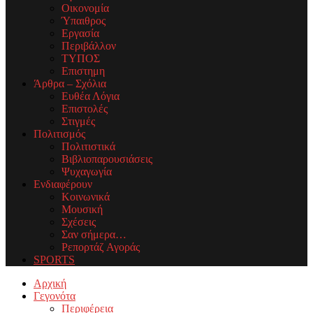
Οικονομία
Ύπαιθρος
Εργασία
Περιβάλλον
ΤΥΠΟΣ
Επιστημη
Άρθρα – Σχόλια
Ευθέα Λόγια
Επιστολές
Στιγμές
Πολιτισμός
Πολιτιστικά
Βιβλιοπαρουσιάσεις
Ψυχαγωγία
Ενδιαφέρουν
Κοινωνικά
Μουσική
Σχέσεις
Σαν σήμερα…
Ρεπορτάζ Αγοράς
SPORTS
Facebook
Twitter
Instagram
Youtube
Email
Αρχική
Γεγονότα
Περιφέρεια