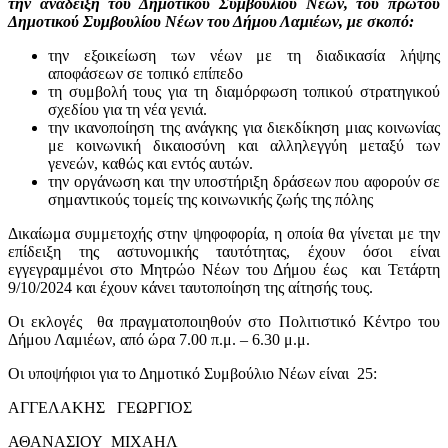
την ανάδειξη του Δημοτικού Συμβουλίου Νέων, του πρώτου
Δημοτικού Συμβουλίου Νέων του Δήμου Λαμιέων, με σκοπό:
την εξοικείωση των νέων με τη διαδικασία λήψης
αποφάσεων σε τοπικό επίπεδο
τη συμβολή τους για τη διαμόρφωση τοπικού στρατηγικού
σχεδίου για τη νέα γενιά.
την ικανοποίηση της ανάγκης για διεκδίκηση μιας κοινωνίας
με κοινωνική δικαιοσύνη και αλληλεγγύη μεταξύ των
γενεών, καθώς και εντός αυτών.
την οργάνωση και την υποστήριξη δράσεων που αφορούν σε
σημαντικούς τομείς της κοινωνικής ζωής της πόλης
Δικαίωμα συμμετοχής στην ψηφοφορία, η οποία θα γίνεται με την
επίδειξη της αστυνομικής ταυτότητας, έχουν όσοι είναι
εγγεγραμμένοι στο Μητρώο Νέων του Δήμου έως και Τετάρτη
9/10/2024 και έχουν κάνει ταυτοποίηση της αίτησής τους.
Οι εκλογές θα πραγματοποιηθούν στο Πολιτιστικό Κέντρο του
Δήμου Λαμιέων, από ώρα 7.00 π.μ. – 6.30 μ.μ.
Οι υποψήφιοι για το Δημοτικό Συμβούλιο Νέων είναι 25:
ΑΓΓΕΛΑΚΗΣ ΓΕΩΡΓΙΟΣ
ΑΘΑΝΑΣΙΟΥ ΜΙΧΑΗΛ