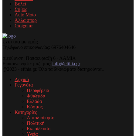
Βόλεϊ
Στίβος
Auto Moto
Άλλα σπορ
Στοίχημα
Σχετικά με εμάς
Τηλέφωνo επικοινωνίας: 6976404646
Διεύθυνση: Παπακυριαζή 6 - ΛΑΜΙΑ
Επικοινωνήστε μαζί μας:
info@efthia.gr
@2023 - efthia.gr. Όλα τα δικαιώματα διατηρούνται.
Αρχική
Γεγονότα
Περιφέρεια
Φθιώτιδα
Ελλάδα
Κόσμος
Κατηγορίες
Αυτοδιοίκηση
Πολιτική
Εκπαίδευση
Υγεία