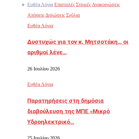
Ευθέα Λόγια
Επιστολές
Στιγμές
Ανακοινώσεις
Απόψεις
Δηλώσεις
Σχόλια
Ευθέα Λόγια
Δυστυχώς για τον κ. Μητσοτάκη… οι
αριθμοί λένε…
26 Ιουλίου 2026
Ευθέα Λόγια
Παρατηρήσεις στη δημόσια
διαβούλευση της ΜΠΕ «Μικρό
Υδροηλεκτρικό…
25 Ιουλίου 2026