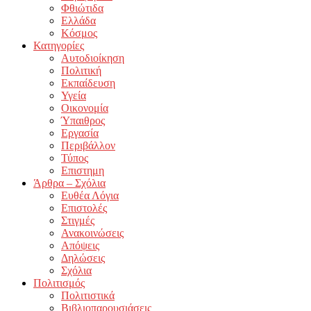
Φθιώτιδα
Ελλάδα
Κόσμος
Κατηγορίες
Αυτοδιοίκηση
Πολιτική
Εκπαίδευση
Υγεία
Οικονομία
Ύπαιθρος
Εργασία
Περιβάλλον
Τύπος
Επιστημη
Άρθρα – Σχόλια
Ευθέα Λόγια
Επιστολές
Στιγμές
Ανακοινώσεις
Απόψεις
Δηλώσεις
Σχόλια
Πολιτισμός
Πολιτιστικά
Βιβλιοπαρουσιάσεις