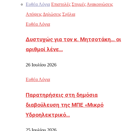
Ευθέα Λόγια
Επιστολές
Στιγμές
Ανακοινώσεις
Απόψεις
Δηλώσεις
Σχόλια
Ευθέα Λόγια
Δυστυχώς για τον κ. Μητσοτάκη… οι
αριθμοί λένε…
26 Ιουλίου 2026
Ευθέα Λόγια
Παρατηρήσεις στη δημόσια
διαβούλευση της ΜΠΕ «Μικρό
Υδροηλεκτρικό…
25 Ιουλίου 2026