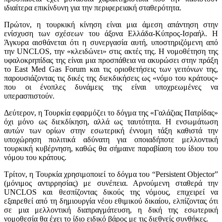
ιδιαίτερα επικίνδυνη για την περιφερειακή σταθερότητα.
Πρώτον, η τουρκική κίνηση είναι μια άμεση απάντηση στην
ενίσχυση των σχέσεων του άξονα Ελλάδα-Κύπρος-Ισραήλ. Η
Άγκυρα αισθάνεται ότι η συνεργασία αυτή, υποστηριζόμενη από
την UNCLOS, την «κλειδώνει» στις ακτές της. Η νομοθέτηση της
υφαλοκρηπίδας της είναι μια προσπάθεια να ακυρώσει στην πράξη
το East Med Gas Forum και τις οριοθετήσεις των γειτόνων της,
παρουσιάζοντας τις δικές της διεκδικήσεις ως «νόμο του κράτους»
που οι ένοπλες δυνάμεις της είναι υποχρεωμένες να
υπερασπιστούν.
Δεύτερον, η Τουρκία εφαρμόζει το δόγμα της «Γαλάζιας Πατρίδας»
όχι μόνο ως διεκδίκηση, αλλά ως ταυτότητα. Η ενσωμάτωση
αυτών των ορίων στην εσωτερική έννομη τάξη καθιστά την
υποχώρηση πολιτικά αδύνατη για οποιαδήποτε μελλοντική
τουρκική κυβέρνηση, καθώς θα σήμαινε παραβίαση του ίδιου του
νόμου του κράτους.
Τρίτον, η Τουρκία χρησιμοποιεί το δόγμα του “Persistent Objector”
(μόνιμος αντιρρησίας) με συνέπεια. Αρνούμενη σταθερά την
UNCLOS και θεσπίζοντας δικούς της νόμους, επιχειρεί να
εξαιρεθεί από τη δημιουργία νέου εθιμικού δικαίου, ελπίζοντας ότι
σε μια μελλοντική διαπραγμάτευση, η δική της εσωτερική
νομοθεσία θα έχει το ίδιο ειδικό βάρος με τις διεθνείς συνθήκες.