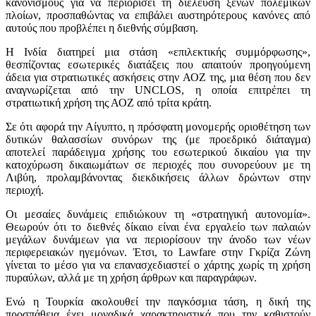
κανονισμούς για να περιορίσει τη διέλευση ξένων πολεμικών
πλοίων, προσπαθώντας να επιβάλει αυστηρότερους κανόνες από
αυτούς που προβλέπει η διεθνής σύμβαση.
Η Ινδία διατηρεί μια στάση «επιλεκτικής συμμόρφωσης»,
θεσπίζοντας εσωτερικές διατάξεις που απαιτούν προηγούμενη
άδεια για στρατιωτικές ασκήσεις στην ΑΟΖ της, μια θέση που δεν
αναγνωρίζεται από την UNCLOS, η οποία επιτρέπει τη
στρατιωτική χρήση της ΑΟΖ από τρίτα κράτη.
Σε ότι αφορά την Αίγυπτο, η πρόσφατη μονομερής οριοθέτηση των
δυτικών θαλασσίων συνόρων της (με προεδρικό διάταγμα)
αποτελεί παράδειγμα χρήσης του εσωτερικού δικαίου για την
κατοχύρωση δικαιωμάτων σε περιοχές που συνορεύουν με τη
Λιβύη, προλαμβάνοντας διεκδικήσεις άλλων δρώντων στην
περιοχή.
Οι μεσαίες δυνάμεις επιδιώκουν τη «στρατηγική αυτονομία».
Θεωρούν ότι το διεθνές δίκαιο είναι ένα εργαλείο των παλαιών
μεγάλων δυνάμεων για να περιορίσουν την άνοδο των νέων
περιφερειακών ηγεμόνων. Έτσι, το Lawfare στην Γκρίζα Ζώνη
γίνεται το μέσο για να επανασχεδιαστεί ο χάρτης χωρίς τη χρήση
πυραύλων, αλλά με τη χρήση άρθρων και παραγράφων.
Ενώ η Τουρκία ακολουθεί την παγκόσμια τάση, η δική της
προσπάθεια έχει μοναδικά χαρακτηριστικά που την καθιστούν