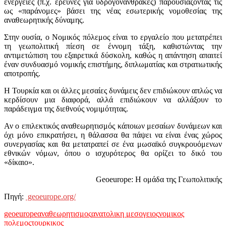
ενέργειες (π.χ. έρευνες για υδρογονάνθρακες) παρουσιάζοντάς τις
ως «παράνομες» βάσει της νέας εσωτερικής νομοθεσίας της
αναθεωρητικής δύναμης.
Στην ουσία, ο Νομικός πόλεμος είναι το εργαλείο που μετατρέπει
τη γεωπολιτική πίεση σε έννομη τάξη, καθιστώντας την
αντιμετώπιση του εξαιρετικά δύσκολη, καθώς η απάντηση απαιτεί
έναν συνδυασμό νομικής επιστήμης, διπλωματίας και στρατιωτικής
αποτροπής.
Η Τουρκία και οι άλλες μεσαίες δυνάμεις δεν επιδιώκουν απλώς να
κερδίσουν μια διαφορά, αλλά επιδιώκουν να αλλάξουν το
παράδειγμα της διεθνούς νομιμότητας.
Αν ο επιλεκτικός αναθεωρητισμός κάποιων μεσαίων δυνάμεων και
όχι μόνο επικρατήσει, η θάλασσα θα πάψει να είναι ένας χώρος
συνεργασίας και θα μετατραπεί σε ένα μωσαϊκό συγκρουόμενων
εθνικών νόμων, όπου ο ισχυρότερος θα ορίζει το δικό του
«δίκαιο».
Geoeurope: H ομάδα της Γεωπολιτικής
Πηγή:
geoeurope.org/
geoeurope
αναθεωρητισμος
ανατολικη μεσογειος
νομικος
πολεμος
τουρκικος