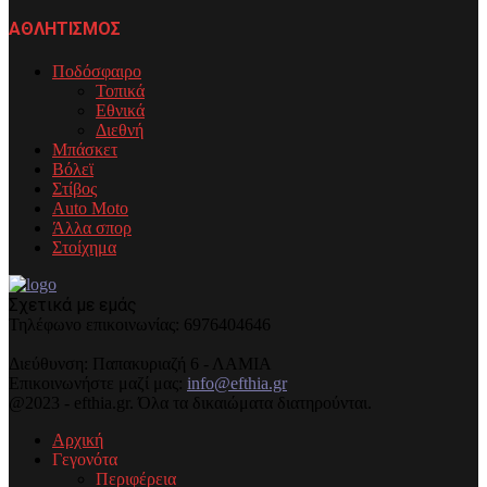
ΑΘΛΗΤΙΣΜΟΣ
Ποδόσφαιρο
Τοπικά
Εθνικά
Διεθνή
Μπάσκετ
Βόλεϊ
Στίβος
Auto Moto
Άλλα σπορ
Στοίχημα
Σχετικά με εμάς
Τηλέφωνo επικοινωνίας: 6976404646
Διεύθυνση: Παπακυριαζή 6 - ΛΑΜΙΑ
Επικοινωνήστε μαζί μας:
info@efthia.gr
@2023 - efthia.gr. Όλα τα δικαιώματα διατηρούνται.
Αρχική
Γεγονότα
Περιφέρεια