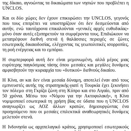
της δίκαιο, αγνοώντας τα δικαιώματα των νησιών που προβλέπει η
UNCLOS.
Και οι δύο χώρες δεν έχουν επικυρώσει την UNCLOS, γεγονός
που τους επιτρέπει να υποστηρίζουν ότι δεν δεσμεύονται από
αυτήν, ενώ ταυτόχρονα επικαλούνται «γενικές αρχές ευθυδικίας»
μόνο όταν αυτές εξυπηρετούν τα συμφέροντα τους. Επιδιώκουν να
μετατρέψουν διεθνή στενά ή θαλάσσιες περιοχές σε ζώνες
εσωτερικής δικαιοδοσίας, ελέγχοντας τις γεωπολιτικές ισορροπίες,
τη ροή ενέργειας και το εμπόριο.
Η συμπεριφορά αυτή δεν είναι μεμονωμένη, αλλά μέρος μιας
ευρύτερης παγκόσμιας τάσης όπου μεσαίες και μεγάλες δυνάμεις
αμφισβητούν την κυριαρχία του «δυτικού» διεθνούς δικαίου.
Η Κίνα, αν και δεν είναι μεσαία δύναμη, αποτελεί έναν από τους
εμπνευστές αυτής της στρατηγικής-γιατί η Τουρκία έχει ξεκινήσει
τον πόλεμο στη Γκρίζα ζώνη στη Κύπρο και στο Αιγαίο, πριν από
50 χρόνια. Μέσω του «Νόμου για την Ακτοφυλακή», η Κίνα
νομιμοποιεί εσωτερικά τη χρήση βίας σε ύδατα που η UNCLOS
αναγνωρίζει ως ΑΟΖ άλλων κρατών, δημιουργώντας ένα
προηγούμενο που οι μεσαίες επιλεκτικά αναθεωρητικές δυνάμεις
μελετούν στενά.
Η Ινδονησία ως αρχιπελαγικό κράτος, χρησιμοποιεί εσωτερικούς