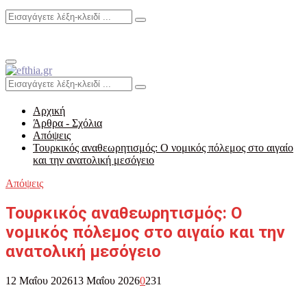
Search
Search
for:
Primary
Menu
Search
Search
for:
Αρχική
Άρθρα - Σχόλια
Απόψεις
Τουρκικός αναθεωρητισμός: Ο νομικός πόλεμος στο αιγαίο
και την ανατολική μεσόγειο
Απόψεις
Τουρκικός αναθεωρητισμός: Ο
νομικός πόλεμος στο αιγαίο και την
ανατολική μεσόγειο
12 Μαΐου 2026
13 Μαΐου 2026
0
231