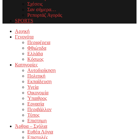
Σχέσεις
Σαν σήμερα…
Ρεπορτάζ Αγοράς
SPORTS
Facebook
Twitter
Instagram
Youtube
Email
Αρχική
Γεγονότα
Περιφέρεια
Φθιώτιδα
Ελλάδα
Κόσμος
Κατηγορίες
Αυτοδιοίκηση
Πολιτική
Εκπαίδευση
Υγεία
Οικονομία
Ύπαιθρος
Εργασία
Περιβάλλον
Τύπος
Επιστημη
Άρθρα – Σχόλια
Ευθέα Λόγια
Επιστολές