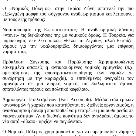
Ο «Νομικός Πόλεμος» στην Γκρίζα Ζώνη αποτελεί την πιο
εξελιγμένη μορφή του σύγχρονου αναθεωρητισμού και λειτουργεί
με τους εξής τρόπους:
Νομιμοποίηση της Επεκτατικότητας: Η αναθεωρητική δύναμη
«ντύνει» τις διεκδικήσεις της με νομικούς όρους. Η Τουρκία, για
παράδειγμα, δεν λέει απλώς «θέλω το Αιγαίο», αλλά θεσπίζει
νόμους για την υφαλοκρηπίδα, δημιουργώντας μια επίφαση
νομιμότητας.
Πρόκληση Σύγχυσης και Παράλυσης: Χρησιμοποιώντας
εσκεμμένα ασαφείς ή αντικρουόμενες νομικές ερμηνείες (π.χ.
αμφισβήτηση της αποστρατιωτικοποίησης των νησιών σε
συνάρτηση με την κυριαρχία), ο επιτιθέμενος αναγκάζει τον
αμυνόμενο σε μια διαρκή νομική και διπλωματική άμυνα,
σπαταλώντας πόρους και πολιτικό κεφάλαιο.
Δημιουργία Τετελεσμένων (Fait Accompli): Μέσω εσωτερικών
κανονισμών ή χαρτών που κατατίθενται σε διεθνείς οργανισμούς, η
αναθεωρητική δύναμη προσπαθεί να μετατρέψει μια αυθαιρεσία σε
«κανονικότητα». Αν η διεθνής κοινότητα δεν αντιδράσει άμεσα, το
νέο αυτό «δίκαιο» αρχίζει να παγιώνεται.
Ο Νομικός Πόλεμος χρησιμοποιείται για να παρεμποδίσει νόμιμες