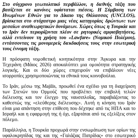
Στο σύγχρονο γεωπολιτικό περιβάλλον, η διεθνής τάξη που
βασίζεται σε κανόνες υφίσταται πιέσεις. Η Σύμβαση των
Ηνωμένων Εθνών για το Δίκαιο της Θάλασσας (UNCLOS),
βρίσκεται στο στόχαστρο μιας νέας κατηγορίας δρώντων: των
μεσαίων αναθεωρητικών δυνάμεων. Χώρες όπως η Τουρκία και
το Ιράν δεν περιορίζονται πλέον σε ρητορικές αμφισβητήσεις,
αλλά εντείνουν τη χρήση του «Lawfare» (Νομικού Πολέμου),
εντάσσοντας τις μονομερείς διεκδικήσεις τους στην εσωτερική
τους έννομη τάξη.
Η πρόσφατη νομοθετική κινητικότητα στην Άγκυρα και την
Τεχεράνη (Μάιος 2026) αποκαλύπτει μια ομοιότητα στρατηγικής
λογικής. Και οι δύο χώρες επιχειρούν να επιβάλουν νέες
ισορροπίες χρησιμοποιώντας τα εθνικά τους κοινοβούλια.
Το Ιράν, μέσω της Majilis, προωθεί ένα σχέδιο για τη διαχείριση
των Στενών του Ορμούζ που προβλέπει την επιβολή τελών
διέλευσης και τον έλεγχο της ναυσιπλοΐας, παραβιάζοντας το
καθεστώς της «ελεύθερης διέλευσης». Αυτή η κίνηση του Ιράν
είναι μια απάντηση στην επίθεση που δέχτηκε από τις ΗΠΑ και το
Ισραήλ και η εφαρμογή της ή όχι, εξαρτάται από τις εξελίξεις στον
πόλεμο.
Παράλληλα, η Τουρκία προχωρά στην ενσωμάτωση των ορίων της
υφαλοκρηπίδας της και της «Γαλάζιας Πατρίδας» στο εσωτερικό