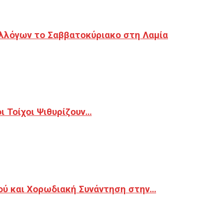
λλόγων το Σαββατοκύριακο στη Λαμία
 Τοίχοι Ψιθυρίζουν…
ού και Χορωδιακή Συνάντηση στην…