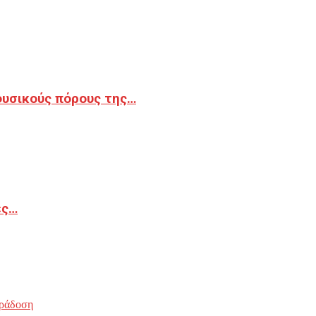
φυσικούς πόρους της…
ές…
ράδοση