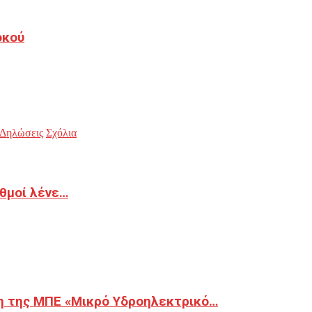
οκού
Δηλώσεις
Σχόλια
ιθμοί λένε…
η της ΜΠΕ «Μικρό Υδροηλεκτρικό…