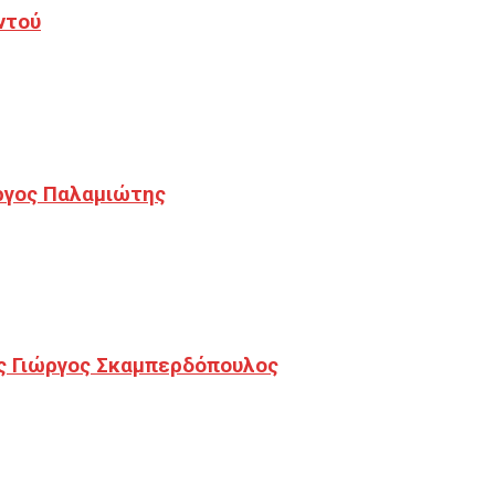
ντού
ργος Παλαμιώτης
ς Γιώργος Σκαμπερδόπουλος