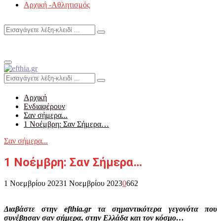
Αρχική -Αθλητισμός
Search
Search
for:
Primary
Menu
Search
Search
for:
Αρχική
Ενδιαφέρουν
Σαν σήμερα...
1 Νοέμβρη: Σαν Σήμερα…
Σαν σήμερα...
1 Νοέμβρη: Σαν Σήμερα…
1 Νοεμβρίου 2023
1 Νοεμβρίου 2023
0
662
Διαβάστε στην efthia.gr τα σημαντικότερα γεγονότα που
συνέβησαν σαν σήμερα, στην Ελλάδα και τον κόσμο…