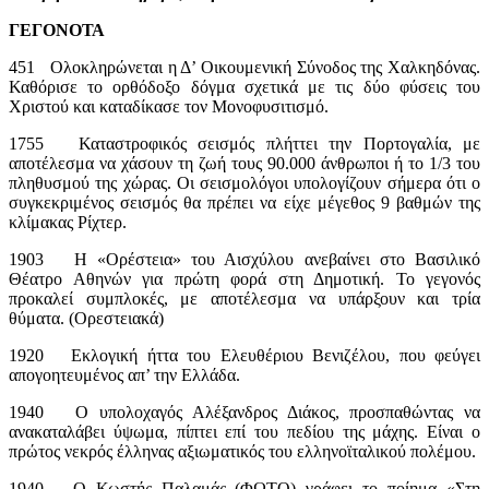
ΓΕΓΟΝΟΤΑ
451 Ολοκληρώνεται η Δ’ Οικουμενική Σύνοδος της Χαλκηδόνας.
Καθόρισε το ορθόδοξο δόγμα σχετικά με τις δύο φύσεις του
Χριστού και καταδίκασε τον Μονοφυσιτισμό.
1755 Καταστροφικός σεισμός πλήττει την Πορτογαλία, με
αποτέλεσμα να χάσουν τη ζωή τους 90.000 άνθρωποι ή το 1/3 του
πληθυσμού της χώρας. Οι σεισμολόγοι υπολογίζουν σήμερα ότι ο
συγκεκριμένος σεισμός θα πρέπει να είχε μέγεθος 9 βαθμών της
κλίμακας Ρίχτερ.
1903 Η «Ορέστεια» του Αισχύλου ανεβαίνει στο Βασιλικό
Θέατρο Αθηνών για πρώτη φορά στη Δημοτική. Το γεγονός
προκαλεί συμπλοκές, με αποτέλεσμα να υπάρξουν και τρία
θύματα. (Ορεστειακά)
1920 Εκλογική ήττα του Ελευθέριου Βενιζέλου, που φεύγει
απογοητευμένος απ’ την Ελλάδα.
1940 Ο υπολοχαγός Αλέξανδρος Διάκος, προσπαθώντας να
ανακαταλάβει ύψωμα, πίπτει επί του πεδίου της μάχης. Είναι ο
πρώτος νεκρός έλληνας αξιωματικός του ελληνοϊταλικού πολέμου.
1940 Ο Κωστής Παλαμάς (ΦΩΤΟ) γράφει το ποίημα «Στη