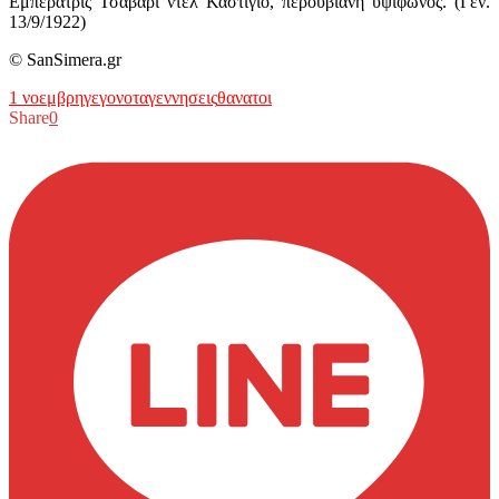
Εμπερατρίς Τσαβαρί ντελ Καστίγιο, περουβιανή υψίφωνος. (Γεν.
13/9/1922)
© SanSimera.gr
1 νοεμβρη
γεγονοτα
γεννησεις
θανατοι
Share
0