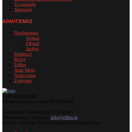
Τεχνολογία
Διατροφή
ΑΘΛΗΤΙΣΜΟΣ
Ποδόσφαιρο
Τοπικά
Εθνικά
Διεθνή
Μπάσκετ
Βόλεϊ
Στίβος
Auto Moto
Άλλα σπορ
Στοίχημα
Σχετικά με εμάς
Τηλέφωνo επικοινωνίας: 6976404646
Διεύθυνση: Παπακυριαζή 6 - ΛΑΜΙΑ
Επικοινωνήστε μαζί μας:
info@efthia.gr
@2023 - efthia.gr. Όλα τα δικαιώματα διατηρούνται.