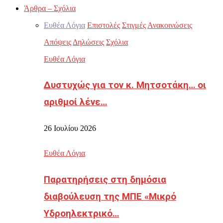
Άρθρα – Σχόλια
Ευθέα Λόγια
Επιστολές
Στιγμές
Ανακοινώσεις
Απόψεις
Δηλώσεις
Σχόλια
Ευθέα Λόγια
Δυστυχώς για τον κ. Μητσοτάκη… οι
αριθμοί λένε…
26 Ιουλίου 2026
Ευθέα Λόγια
Παρατηρήσεις στη δημόσια
διαβούλευση της ΜΠΕ «Μικρό
Υδροηλεκτρικό…