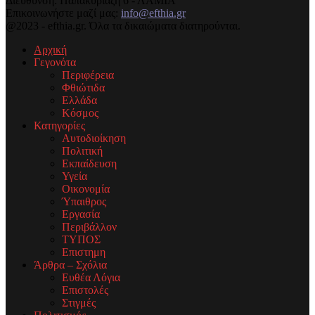
Διεύθυνση: Παπακυριαζή 6 - ΛΑΜΙΑ
Επικοινωνήστε μαζί μας:
info@efthia.gr
@2023 - efthia.gr. Όλα τα δικαιώματα διατηρούνται.
Αρχική
Γεγονότα
Περιφέρεια
Φθιώτιδα
Ελλάδα
Κόσμος
Κατηγορίες
Αυτοδιοίκηση
Πολιτική
Εκπαίδευση
Υγεία
Οικονομία
Ύπαιθρος
Εργασία
Περιβάλλον
ΤΥΠΟΣ
Επιστημη
Άρθρα – Σχόλια
Ευθέα Λόγια
Επιστολές
Στιγμές