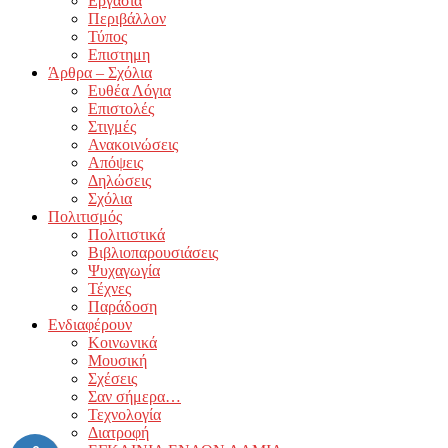
Εργασία
Περιβάλλον
Τύπος
Επιστημη
Άρθρα – Σχόλια
Ευθέα Λόγια
Επιστολές
Στιγμές
Ανακοινώσεις
Απόψεις
Δηλώσεις
Σχόλια
Πολιτισμός
Πολιτιστικά
Βιβλιοπαρουσιάσεις
Ψυχαγωγία
Τέχνες
Παράδοση
Ενδιαφέρουν
Κοινωνικά
Μουσική
Σχέσεις
Σαν σήμερα…
Τεχνολογία
Διατροφή