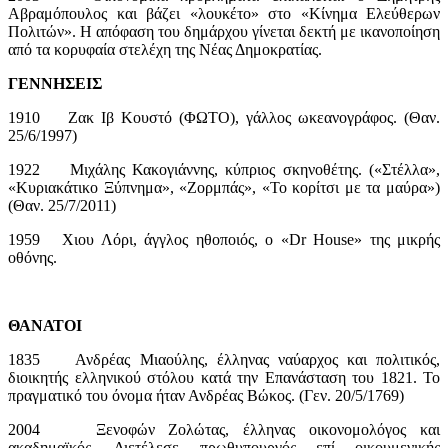
Αβραμόπουλος και βάζει «λουκέτο» στο «Κίνημα Ελεύθερων
Πολιτών». Η απόφαση του δημάρχου γίνεται δεκτή με ικανοποίηση
από τα κορυφαία στελέχη της Νέας Δημοκρατίας.
ΓΕΝΝΗΣΕΙΣ
1910 Ζακ Ιβ Κουστό (ΦΩΤΟ), γάλλος ωκεανογράφος. (Θαν.
25/6/1997)
1922 Μιχάλης Κακογιάννης, κύπριος σκηνοθέτης. («Στέλλα»,
«Κυριακάτικο Ξύπνημα», «Ζορμπάς», «Το κορίτσι με τα μαύρα»)
(Θαν. 25/7/2011)
1959 Χιου Λόρι, άγγλος ηθοποιός, ο «Dr House» της μικρής
οθόνης.
ΘΑΝΑΤΟΙ
1835 Ανδρέας Μιαούλης, έλληνας ναύαρχος και πολιτικός,
διοικητής ελληνικού στόλου κατά την Επανάσταση του 1821. Το
πραγματικό του όνομα ήταν Ανδρέας Βώκος. (Γεν. 20/5/1769)
2004 Ξενοφών Ζολώτας, έλληνας οικονομολόγος και
ακαδημαϊκός. Διετέλεσε πρωθυπουργός επί οικουμενικής