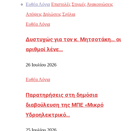
Ευθέα Λόγια
Επιστολές
Στιγμές
Ανακοινώσεις
Απόψεις
Δηλώσεις
Σχόλια
Ευθέα Λόγια
Δυστυχώς για τον κ. Μητσοτάκη… οι
αριθμοί λένε…
26 Ιουλίου 2026
Ευθέα Λόγια
Παρατηρήσεις στη δημόσια
διαβούλευση της ΜΠΕ «Μικρό
Υδροηλεκτρικό…
25 Ιουλίου 2026