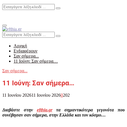
Search
Search
for:
Primary
Menu
Search
Search
for:
Αρχική
Ενδιαφέρουν
Σαν σήμερα...
11 Ιούνη: Σαν σήμερα…
Σαν σήμερα...
11 Ιούνη: Σαν σήμερα…
11 Ιουνίου 2026
11 Ιουνίου 2026
0
202
Διαβάστε στην
efthia.gr
τα σημαντικότερα γεγονότα που
συνέβησαν σαν σήμερα, στην Ελλάδα και τον κόσμο…