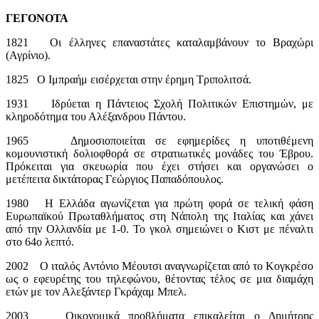
ΓΕΓΟΝΟΤΑ
1821 Οι έλληνες επαναστάτες καταλαμβάνουν το Βραχώρι
(Αγρίνιο).
1825 Ο Ιμπραήμ εισέρχεται στην έρημη Τριπολιτσά.
1931 Ιδρύεται η Πάντειος Σχολή Πολιτικών Επιστημών, με
κληροδότημα του Αλέξανδρου Πάντου.
1965 Δημοσιοποιείται σε εφημερίδες η υποτιθέμενη
κομουνιστική δολιοφθορά σε στρατιωτικές μονάδες του Έβρου.
Πρόκειται για σκευωρία που έχει στήσει και οργανώσει ο
μετέπειτα δικτάτορας Γεώργιος Παπαδόπουλος.
1980 Η Ελλάδα αγωνίζεται για πρώτη φορά σε τελική φάση
Ευρωπαϊκού Πρωταθλήματος στη Νάπολη της Ιταλίας και χάνει
από την Ολλανδία με 1-0. Το γκολ σημειώνει ο Κιστ με πέναλτι
στο 64ο λεπτό.
2002 Ο ιταλός Αντόνιο Μέουτσι αναγνωρίζεται από το Κογκρέσο
ως ο εφευρέτης του τηλεφώνου, θέτοντας τέλος σε μια διαμάχη
ετών με τον Αλεξάντερ Γκράχαμ Μπελ.
2003 Οικονομικά προβλήματα επικαλείται ο Δημήτρης