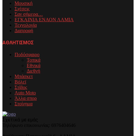
Μουσική
Σχέσεις
Σαν σήμερα…
ΕΓΚΑΙΝΙΑ ΕΝΑΟΝ ΛΑΜΙΑ
Τεχνολογία
Διατροφή
ΑΘΛΗΤΙΣΜΟΣ
Ποδόσφαιρο
Τοπικά
Εθνικά
Διεθνή
Μπάσκετ
Βόλεϊ
Στίβος
Auto Moto
Άλλα σπορ
Στοίχημα
Σχετικά με εμάς
Τηλέφωνo επικοινωνίας: 6976404646