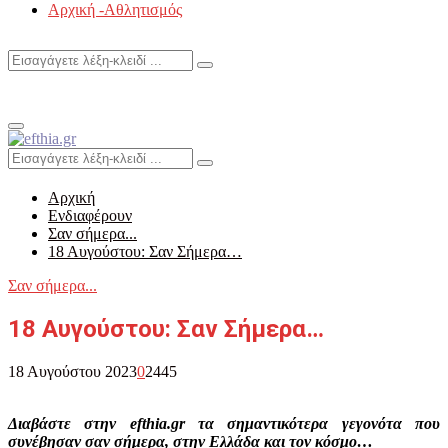
Αρχική -Αθλητισμός
Search
Search
for:
Primary
Menu
Search
Search
for:
Αρχική
Ενδιαφέρουν
Σαν σήμερα...
18 Aυγούστου: Σαν Σήμερα…
Σαν σήμερα...
18 Aυγούστου: Σαν Σήμερα…
18 Αυγούστου 2023
0
2445
Διαβάστε στην efthia.gr τα σημαντικότερα γεγονότα που
συνέβησαν σαν σήμερα, στην Ελλάδα και τον κόσμο…