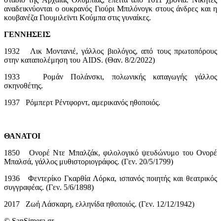
αναδεικνύονται ο ουκρανός Γιούρι Μπιλόνογκ στους άνδρες και η
κουβανέζα Γιουμιλεϊντι Κούμπα στις γυναίκες.
ΓΕΝΝΗΣΕΙΣ
1932 Λικ Μοντανιέ, γάλλος βιολόγος, από τους πρωτοπόρους
στην καταπολέμηση του AIDS. (Θαν. 8/2/2022)
1933 Ρομάν Πολάνσκι, πολωνικής καταγωγής γάλλος
σκηνοθέτης.
1937 Ρόμπερτ Ρέντφορντ, αμερικανός ηθοποιός.
ΘΑΝΑΤΟΙ
1850 Ονορέ Ντε Μπαλζάκ, φιλολογικό ψευδώνυμο του Ονορέ
Μπαλσά, γάλλος μυθιστοριογράφος. (Γεν. 20/5/1799)
1936 Φεντερίκο Γκαρθία Λόρκα, ισπανός ποιητής και θεατρικός
συγγραφέας. (Γεν. 5/6/1898)
2017 Ζωή Λάσκαρη, ελληνίδα ηθοποιός. (Γεν. 12/12/1942)
© SanSimera.gr