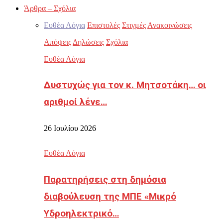
Άρθρα – Σχόλια
Ευθέα Λόγια
Επιστολές
Στιγμές
Ανακοινώσεις
Απόψεις
Δηλώσεις
Σχόλια
Ευθέα Λόγια
Δυστυχώς για τον κ. Μητσοτάκη… οι
αριθμοί λένε…
26 Ιουλίου 2026
Ευθέα Λόγια
Παρατηρήσεις στη δημόσια
διαβούλευση της ΜΠΕ «Μικρό
Υδροηλεκτρικό…