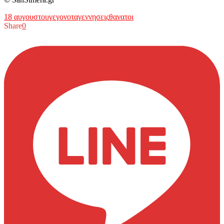
18 αυγουστου
γεγονοτα
γεννησεις
θανατοι
Share
0