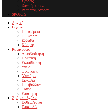
Σχέσεις
Σαν σήμερα…
Ρεπορτάζ Αγοράς
SPORTS
Facebook
Twitter
Instagram
Youtube
Email
Αρχική
Γεγονότα
Περιφέρεια
Φθιώτιδα
Ελλάδα
Κόσμος
Κατηγορίες
Αυτοδιοίκηση
Πολιτική
Εκπαίδευση
Υγεία
Οικονομία
Ύπαιθρος
Εργασία
Περιβάλλον
Τύπος
Επιστημη
Άρθρα – Σχόλια
Ευθέα Λόγια
Επιστολές