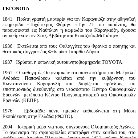
ΓΕΓΟΝΟΤΑ
1841 Πρώτη γραπτή μαρτυρία για τον Καραγκιόζη στην αθηναϊκή
εφημερίδα «Ταχύπτερος Φήμη»: «Την 21 του παρόντος, θα
παρουσιαστεί εις Ναύπλιον η κωμωδία του Καραγκιόζη, έχουσα
αντικείμενον τον Χατζ-Αββάτην και Κουσζούκ-Μεϊμέτην».
1936 Εκτελείται από τους Φαλαγγίτες του Φράνκο ο ποιητής και
θεατρικός συγγραφέας Φεδερίκο Γκαρθία Λόρκα.
1937 Ιδρύεται η ιαπωνική αυτοκινητοβιομηχανία TOYOTA.
1961 Ο καθηγητής Οικονομικών στο πανεπιστήμιο του Μπέρκλεί
Ανδρέας Παπανδρέου καλείται από την κυβέρνηση του
Κωνσταντίνου Καραμανλή και διορίζεται πρόεδρος και
επιστημονικός διευθυντής στο νεοσύστατο Κέντρο Οικονομικών
Ερευνών, μετέπειτα Κέντρο Προγραμματισμού και Οικονομικών
Ερευνών (ΚΕΠΕ).
1976 Εβδομάδα πέντε ημερών καθιερώνεται στη Μέση
Εκπαίδευση στην Ελλάδα (ΦΩΤΟ).
2004 Ιστορική μέρα για τους σύγχρονους Ολυμπιακούς Αγώνες.
Το αγώνισμα της σφαιροβολίας επιστρέφει στην κοιτίδα του, στο
στάδιο της Αρχαίας Ολυμπίας, έπειτα από 1611 χρόνια. Νικητές