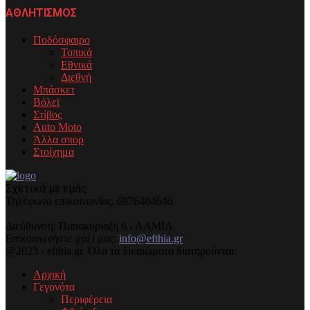
ΑΘΛΗΤΙΣΜΟΣ
Ποδόσφαιρο
Τοπικά
Εθνικά
Διεθνή
Μπάσκετ
Βόλεϊ
Στίβος
Auto Moto
Άλλα σπορ
Στοίχημα
Σχετικά με εμάς
Τηλέφωνo επικοινωνίας: 6976404646
Διεύθυνση: Παπακυριαζή 6 - ΛΑΜΙΑ
Επικοινωνήστε μαζί μας:
info@efthia.gr
@2023 - efthia.gr. Όλα τα δικαιώματα διατηρούνται.
Αρχική
Γεγονότα
Περιφέρεια