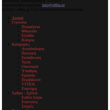
Διεύθυνση: Παπακυριαζή 6 - ΛΑΜΙΑ
Επικοινωνήστε μαζί μας:
info@efthia.gr
@2023 - efthia.gr. Όλα τα δικαιώματα διατηρούνται.
Αρχική
Γεγονότα
Περιφέρεια
Φθιώτιδα
Ελλάδα
Κόσμος
Κατηγορίες
Αυτοδιοίκηση
Πολιτική
Εκπαίδευση
Υγεία
Οικονομία
Ύπαιθρος
Εργασία
Περιβάλλον
ΤΥΠΟΣ
Επιστημη
Άρθρα – Σχόλια
Ευθέα Λόγια
Επιστολές
Στιγμές