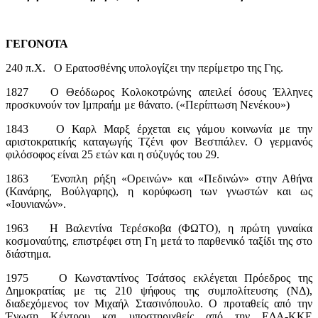
ΓΕΓΟΝΟΤΑ
240 π.Χ. Ο Ερατοσθένης υπολογίζει την περίμετρο της Γης.
1827 Ο Θεόδωρος Κολοκοτρώνης απειλεί όσους Έλληνες
προσκυνούν τον Ιμπραήμ με θάνατο. («Περίπτωση Νενέκου»)
1843 Ο Καρλ Μαρξ έρχεται εις γάμου κοινωνία με την
αριστοκρατικής καταγωγής Τζένι φον Βεστπάλεν. Ο γερμανός
φιλόσοφος είναι 25 ετών και η σύζυγός του 29.
1863 Ένοπλη ρήξη «Ορεινών» και «Πεδινών» στην Αθήνα
(Κανάρης, Βούλγαρης), η κορύφωση των γνωστών και ως
«Ιουνιανών».
1963 Η Βαλεντίνα Τερέσκοβα (ΦΩΤΟ), η πρώτη γυναίκα
κοσμοναύτης, επιστρέφει στη Γη μετά το παρθενικό ταξίδι της στο
διάστημα.
1975 Ο Κωνσταντίνος Τσάτσος εκλέγεται Πρόεδρος της
Δημοκρατίας με τις 210 ψήφους της συμπολίτευσης (ΝΔ),
διαδεχόμενος τον Μιχαήλ Στασινόπουλο. Ο προταθείς από την
Ένωση Κέντρου και υποστηριχθείς από την ΕΔΑ-ΚΚΕ