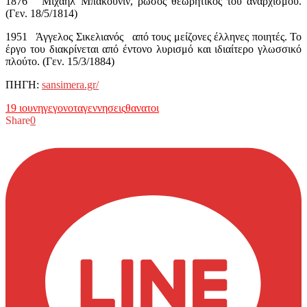
1876 Μιχαήλ Μπακούνιν, ρώσος θεωρητικός του αναρχισμού.
(Γεν. 18/5/1814)
1951 Άγγελος Σικελιανός από τους μείζονες έλληνες ποιητές. Το
έργο του διακρίνεται από έντονο λυρισμό και ιδιαίτερο γλωσσικό
πλούτο. (Γεν. 15/3/1884)
ΠΗΓΗ:
sansimera.gr/
19 ιουνη
γεγονοτα
γεννησεις
θανατοι
Share
0