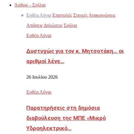
Άρθρα – Σχόλια
Ευθέα Λόγια
Επιστολές
Στιγμές
Ανακοινώσεις
Απόψεις
Δηλώσεις
Σχόλια
Ευθέα Λόγια
Δυστυχώς για τον κ. Μητσοτάκη… οι
αριθμοί λένε…
26 Ιουλίου 2026
Ευθέα Λόγια
Παρατηρήσεις στη δημόσια
διαβούλευση της ΜΠΕ «Μικρό
Υδροηλεκτρικό…