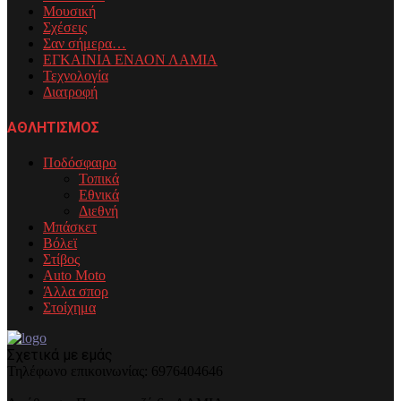
Μουσική
Σχέσεις
Σαν σήμερα…
ΕΓΚΑΙΝΙΑ ΕΝΑΟΝ ΛΑΜΙΑ
Τεχνολογία
Διατροφή
ΑΘΛΗΤΙΣΜΟΣ
Ποδόσφαιρο
Τοπικά
Εθνικά
Διεθνή
Μπάσκετ
Βόλεϊ
Στίβος
Auto Moto
Άλλα σπορ
Στοίχημα
Σχετικά με εμάς
Τηλέφωνo επικοινωνίας: 6976404646