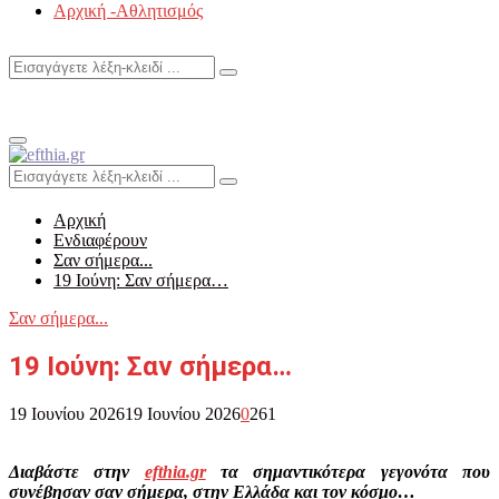
Αρχική -Αθλητισμός
Search
Search
for:
Primary
Menu
Search
Search
for:
Αρχική
Ενδιαφέρουν
Σαν σήμερα...
19 Ιούνη: Σαν σήμερα…
Σαν σήμερα...
19 Ιούνη: Σαν σήμερα…
19 Ιουνίου 2026
19 Ιουνίου 2026
0
261
Διαβάστε στην
efthia.gr
τα σημαντικότερα γεγονότα που
συνέβησαν σαν σήμερα, στην Ελλάδα και τον κόσμο…