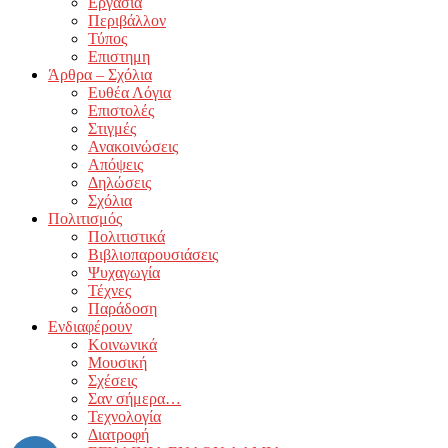
Εργασία
Περιβάλλον
Τύπος
Επιστημη
Άρθρα – Σχόλια
Ευθέα Λόγια
Επιστολές
Στιγμές
Ανακοινώσεις
Απόψεις
Δηλώσεις
Σχόλια
Πολιτισμός
Πολιτιστικά
Βιβλιοπαρουσιάσεις
Ψυχαγωγία
Τέχνες
Παράδοση
Ενδιαφέρουν
Κοινωνικά
Μουσική
Σχέσεις
Σαν σήμερα…
Τεχνολογία
Διατροφή