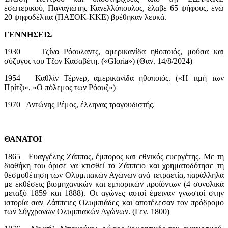
εσωτερικού, Παναγιώτης Κανελλόπουλος, έλαβε 65 ψήφους, ενώ
20 ψηφοδέλτια (ΠΑΣΟΚ-ΚΚΕ) βρέθηκαν λευκά.
ΓΕΝΝΗΣΕΙΣ
1930 Τζίνα Ρόουλαντς, αμερικανίδα ηθοποιός, μούσα και
σύζυγος του Τζον Κασαβέτη. («Gloria») (Θαν. 14/8/2024)
1954 Καθλίν Τέρνερ, αμερικανίδα ηθοποιός. («Η τιμή των
Πρίτζι», «Ο πόλεμος των Ρόουζ»)
1970 Αντώνης Ρέμος, έλληνας τραγουδιστής.
ΘΑΝΑΤΟΙ
1865 Ευαγγέλης Ζάππας, έμπορος και εθνικός ευεργέτης. Με τη
διαθήκη του όρισε να κτισθεί το Ζάππειο και χρηματοδότησε τη
θεσμοθέτηση των Ολυμπιακών Αγώνων ανά τετραετία, παράλληλα
με εκθέσεις βιομηχανικών και εμπορικών προϊόντων (4 συνολικά
μεταξύ 1859 και 1888). Οι αγώνες αυτοί έμειναν γνωστοί στην
ιστορία σαν Ζάππειες Ολυμπιάδες και αποτέλεσαν τον πρόδρομο
των Σύγχρονων Ολυμπιακών Αγώνων. (Γεν. 1800)