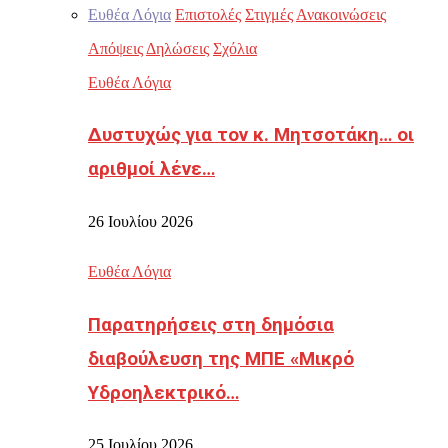
Ευθέα Λόγια
Επιστολές
Στιγμές
Ανακοινώσεις
Απόψεις
Δηλώσεις
Σχόλια
Ευθέα Λόγια
Δυστυχώς για τον κ. Μητσοτάκη… οι
αριθμοί λένε…
26 Ιουλίου 2026
Ευθέα Λόγια
Παρατηρήσεις στη δημόσια
διαβούλευση της ΜΠΕ «Μικρό
Υδροηλεκτρικό…
25 Ιουλίου 2026