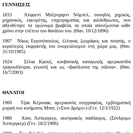
ΓΕΝΝΗΣΕΙΣ
1833 Άλφρεντ Μπέρνχαρντ Νόμπελ, σουηδός χημικός,
μηχανικός, εφευρέτης, επιχειρηματίας και φιλάνθρωπος, που
αθλοθέτησε τα ομώνυμα βραβεία, τα οποία απονέμονται κάθε
χρόνο στην επέτειο του θανάτου του. (Θαν. 10/12/1896)
1907 Νίκος Εγγονόπουλος, έλληνας ζωγράφος και ποιητής, ο
κυριότερος εκφραστής του σουρεαλισμού στη χώρα μας. (Θαν.
31/10/1985)
1924 Σέλια Κρουζ, κουβανικής καταγωγής αμερικανίδα
τραγουδίστρια, γνωστή και ως «βασίλισσα της σάλσα». (Θαν.
16/7/2003)
ΘΑΝΑΤΟΙ
1969 Τζακ Κέρουακ, αμερικανός συγγραφέας, εμβληματική
μορφή του κινήματος Μπητ. («Στον Δρόμο») (Γεν. 12/3/1922)
1980 Χανς Άσπεργκερ, αυστριακός παιδίατρος. (Σύνδρομο
Άσπεργκερ) (Γεν. 18/2/1906)