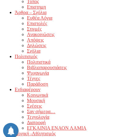
Τύπος
Επιστημη
Άρθρα – Σχόλια
Ευθέα Λόγια
Επιστολές
Στιγμές
Ανακοινώσεις
Απόψεις
Δηλώσεις
Σχόλια
Πολιτισμός
Πολιτιστικά
Βιβλιοπαρουσιάσεις
Ψυχαγωγία
Τέχνες
Παράδοση
Ενδιαφέρουν
Κοινωνικά
Μουσική
Σχέσεις
Σαν σήμερα…
Τεχνολογία
Διατροφή
ΕΓΚΑΙΝΙΑ ΕΝΑΟΝ ΛΑΜΙΑ
Αρχική -Αθλητισμός