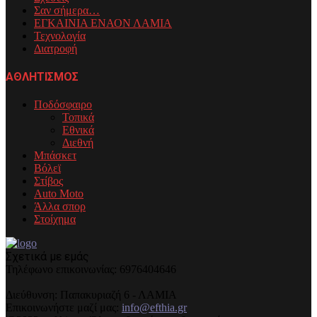
Σαν σήμερα…
ΕΓΚΑΙΝΙΑ ΕΝΑΟΝ ΛΑΜΙΑ
Τεχνολογία
Διατροφή
ΑΘΛΗΤΙΣΜΟΣ
Ποδόσφαιρο
Τοπικά
Εθνικά
Διεθνή
Μπάσκετ
Βόλεϊ
Στίβος
Auto Moto
Άλλα σπορ
Στοίχημα
Σχετικά με εμάς
Τηλέφωνo επικοινωνίας: 6976404646
Διεύθυνση: Παπακυριαζή 6 - ΛΑΜΙΑ
Επικοινωνήστε μαζί μας:
info@efthia.gr