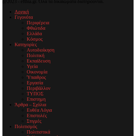
@2023 - efthia.gr. Όλα τα δικαιώματα διατηρούνται.
Αρχική
Γεγονότα
Περιφέρεια
Φθιώτιδα
Ελλάδα
Κόσμος
Κατηγορίες
Αυτοδιοίκηση
Πολιτική
Εκπαίδευση
Υγεία
Οικονομία
Ύπαιθρος
Εργασία
Περιβάλλον
ΤΥΠΟΣ
Επιστημη
Άρθρα – Σχόλια
Ευθέα Λόγια
Επιστολές
Στιγμές
Πολιτισμός
Πολιτιστικά