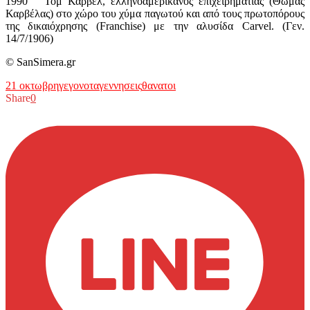
1990 Τομ Κάρβελ, ελληνοαμερικανός επιχειρηματίας (Θωμάς
Καρβέλας) στο χώρο του χύμα παγωτού και από τους πρωτοπόρους
της δικαιόχρησης (Franchise) με την αλυσίδα Carvel. (Γεν.
14/7/1906)
© SanSimera.gr
21 οκτωβρη
γεγονοτα
γεννησεις
θανατοι
Share
0