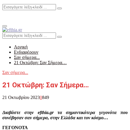
Search
Search
for:
Primary
Menu
Search
Search
for:
Αρχική
Ενδιαφέρουν
Σαν σήμερα...
21 Οκτώβρη: Σαν Σήμερα…
Σαν σήμερα...
21 Οκτώβρη: Σαν Σήμερα…
21 Οκτωβρίου 2023
0
849
Διαβάστε στην efthia.gr τα σημαντικότερα γεγονότα που
συνέβησαν σαν σήμερα, στην Ελλάδα και τον κόσμο…
ΓΕΓΟΝΟΤΑ