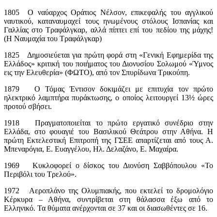
1805 Ο ναύαρχος Οράτιος Νέλσον, επικεφαλής του αγγλικού
ναυτικού, καταναυμαχεί τους ηνωμένους στόλους Ισπανίας και
Γαλλίας στο Τραφάλγκαρ, αλλά πίπτει επί του πεδίου της μάχης!
(Η Ναυμαχία του Τραφάλγκαρ)
1825 Δημοσιεύεται για πρώτη φορά στη «Γενική Εφημερίδα της
Ελλάδος» κριτική του ποιήματος του Διονυσίου Σολωμού «Ύμνος
εις την Ελευθερία» (ΦΩΤΟ), από τον Σπυρίδωνα Τρικούπη.
1879 Ο Τόμας Έντισον δοκιμάζει με επιτυχία τον πρώτο
ηλεκτρικό λαμπτήρα πυράκτωσης, ο οποίος λειτουργεί 13½ ώρες
προτού σβήσει.
1918 Πραγματοποιείται το πρώτο εργατικό συνέδριο στην
Ελλάδα, στο φουαγιέ του Βασιλικού Θεάτρου στην Αθήνα. Η
πρώτη Εκτελεστική Επιτροπή της ΓΣΕΕ απαρτίζεται από τους Α.
Μπεναρόγια, Ε. Ευαγγέλου, Ηλ. Δελαζάνο, Ε. Μαχαίρα.
1969 Κυκλοφορεί ο δίσκος του Διονύση Σαββόπουλου «Το
Περιβόλι του Τρελού».
1972 Αεροπλάνο της Ολυμπιακής, που εκτελεί το δρομολόγιο
Κέρκυρα – Αθήνα, συντρίβεται στη θάλασσα έξω από το
Ελληνικό. Τα θύματα ανέρχονται σε 37 και οι διασωθέντες σε 16.