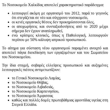
Το Νοσοκομείο Χαλκίδας αποτελεί χαρακτηριστικό παράδειγμα:
λειτουργεί ακόμη με οργανισμό του 2012, παρά το γεγονός
ότι στεγάζεται σε νέο και σύγχρονο νοσοκομείο,
οι κενές οργανικές θέσεις δεν προκηρύσσονται όλες,
οι αποχωρήσεις και συνταξιοδοτήσεις από το 2020 μέχρι
σήμερα δεν έχουν αναπληρωθεί,
ενώ κρίσιμες κλινικές, όπως η Παθολογική, λειτουργούν
περίπου με 50% κάλυψη ιατρικού προσωπικού.
Το αίτημα για σύσταση νέου οργανισμού παραμένει ανοιχτό και
αποτελεί πάγια διεκδίκηση των εργαζομένων και του Σωματείου
του Νοσοκομείου.
Την ίδια στιγμή, σοβαρές ελλείψεις προσωπικού και αυξημένες
λειτουργικές πιέσεις αντιμετωπίζουν:
το Γενικό Νοσοκομείο Λαμίας,
το Νοσοκομείο Θήβας,
το Νοσοκομείο Λιβαδειάς,
το Νοσοκομείο Καρπενησίου,
το Νοσοκομείο Άμφισσας
καθώς και πολλές δομές πρωτοβάθμιας φροντίδας υγείας στη
Στερεά Ελλάδα.