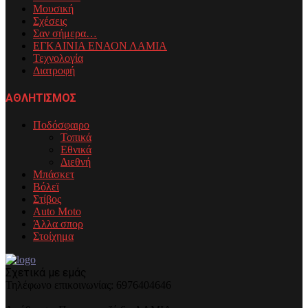
Μουσική
Σχέσεις
Σαν σήμερα…
ΕΓΚΑΙΝΙΑ ΕΝΑΟΝ ΛΑΜΙΑ
Τεχνολογία
Διατροφή
ΑΘΛΗΤΙΣΜΟΣ
Ποδόσφαιρο
Τοπικά
Εθνικά
Διεθνή
Μπάσκετ
Βόλεϊ
Στίβος
Auto Moto
Άλλα σπορ
Στοίχημα
Σχετικά με εμάς
Τηλέφωνo επικοινωνίας: 6976404646