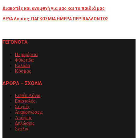
Διακοπές και αναψυχή για μας και τα παιδιά μας
ΔΕΥΑ Λαμίας: ΠΑΓΚΟΣΜΙΑ ΗΜΕΡΑ ΠΕΡΙΒΑΛΛΟΝΤΟΣ
ΓΕΓΟΝΟΤΑ
Περιφέρεια
Φθιώτιδα
Ελλάδα
Κόσμος
ΑΡΘΡΑ – ΣΧΟΛΙΑ
Ευθέα Λόγια
Επιστολές
Στιγμές
Ανακοινώσεις
Απόψεις
Δηλώσεις
Σχόλια