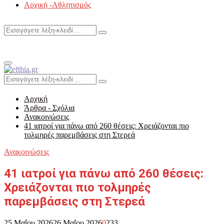
Αρχική -Αθλητισμός
Search
Search
for:
Primary
Menu
Search
Search
for:
Αρχική
Άρθρα - Σχόλια
Ανακοινώσεις
41 ιατροί για πάνω από 260 θέσεις: Χρειάζονται πιο
τολμηρές παρεμβάσεις στη Στερεά
Ανακοινώσεις
41 ιατροί για πάνω από 260 θέσεις:
Χρειάζονται πιο τολμηρές
παρεμβάσεις στη Στερεά
25 Μαΐου 2026
26 Μαΐου 2026
0
233