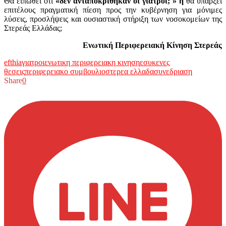
Θα ειπωθεί ότι
«δεν ανταποκρίθηκαν οι γιατροί; » ή
θα υπάρξει
επιτέλους πραγματική πίεση προς την κυβέρνηση για μόνιμες
λύσεις, προσλήψεις και ουσιαστική στήριξη των νοσοκομείων της
Στερεάς Ελλάδας;
Ενωτική Περιφερειακή Κίνηση Στερεάς
efthia
γιατροι
ενωτικη περιφερειακη κινηση
εσυ
κενες
θεσεις
περιφερειακο συμβουλιο
στερεα ελλαδα
συνεδριαση
Share
0