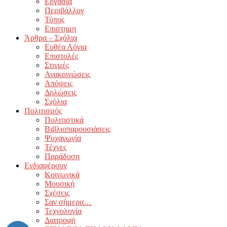
Εργασία
Περιβάλλον
Τύπος
Επιστημη
Άρθρα – Σχόλια
Ευθέα Λόγια
Επιστολές
Στιγμές
Ανακοινώσεις
Απόψεις
Δηλώσεις
Σχόλια
Πολιτισμός
Πολιτιστικά
Βιβλιοπαρουσιάσεις
Ψυχαγωγία
Τέχνες
Παράδοση
Ενδιαφέρουν
Κοινωνικά
Μουσική
Σχέσεις
Σαν σήμερα…
Τεχνολογία
Διατροφή