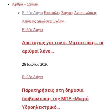
Άρθρα – Σχόλια
Ευθέα Λόγια
Επιστολές
Στιγμές
Ανακοινώσεις
Απόψεις
Δηλώσεις
Σχόλια
Ευθέα Λόγια
Δυστυχώς για τον κ. Μητσοτάκη… οι
αριθμοί λένε…
26 Ιουλίου 2026
Ευθέα Λόγια
Παρατηρήσεις στη δημόσια
διαβούλευση της ΜΠΕ «Μικρό
Υδροηλεκτρικό…