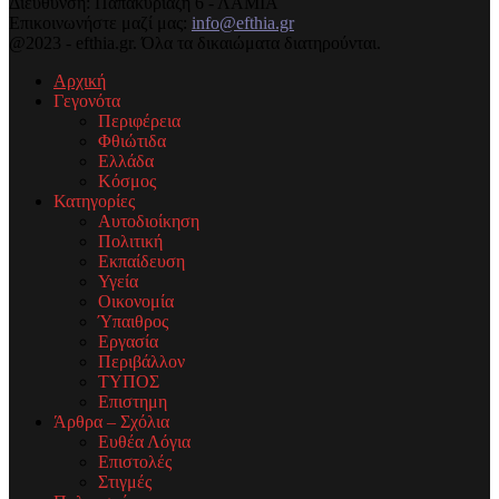
Διεύθυνση: Παπακυριαζή 6 - ΛΑΜΙΑ
Επικοινωνήστε μαζί μας:
info@efthia.gr
@2023 - efthia.gr. Όλα τα δικαιώματα διατηρούνται.
Αρχική
Γεγονότα
Περιφέρεια
Φθιώτιδα
Ελλάδα
Κόσμος
Κατηγορίες
Αυτοδιοίκηση
Πολιτική
Εκπαίδευση
Υγεία
Οικονομία
Ύπαιθρος
Εργασία
Περιβάλλον
ΤΥΠΟΣ
Επιστημη
Άρθρα – Σχόλια
Ευθέα Λόγια
Επιστολές
Στιγμές