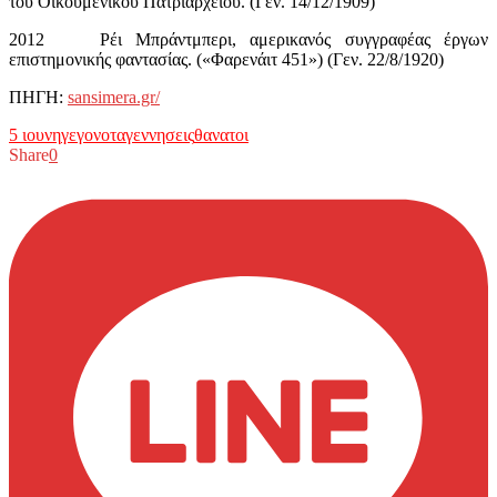
του Οικουμενικού Πατριαρχείου. (Γεν. 14/12/1909)
2012 Ρέι Μπράντμπερι, αμερικανός συγγραφέας έργων
επιστημονικής φαντασίας. («Φαρενάιτ 451») (Γεν. 22/8/1920)
ΠΗΓΗ:
sansimera.gr/
5 ιουνη
γεγονοτα
γεννησεις
θανατοι
Share
0