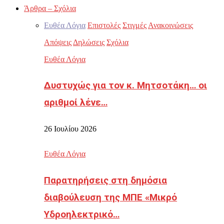
Άρθρα – Σχόλια
Ευθέα Λόγια
Επιστολές
Στιγμές
Ανακοινώσεις
Απόψεις
Δηλώσεις
Σχόλια
Ευθέα Λόγια
Δυστυχώς για τον κ. Μητσοτάκη… οι
αριθμοί λένε…
26 Ιουλίου 2026
Ευθέα Λόγια
Παρατηρήσεις στη δημόσια
διαβούλευση της ΜΠΕ «Μικρό
Υδροηλεκτρικό…