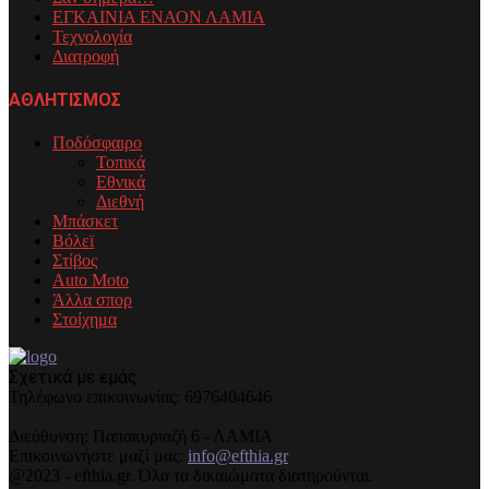
ΕΓΚΑΙΝΙΑ ΕΝΑΟΝ ΛΑΜΙΑ
Τεχνολογία
Διατροφή
ΑΘΛΗΤΙΣΜΟΣ
Ποδόσφαιρο
Τοπικά
Εθνικά
Διεθνή
Μπάσκετ
Βόλεϊ
Στίβος
Auto Moto
Άλλα σπορ
Στοίχημα
Σχετικά με εμάς
Τηλέφωνo επικοινωνίας: 6976404646
Διεύθυνση: Παπακυριαζή 6 - ΛΑΜΙΑ
Επικοινωνήστε μαζί μας:
info@efthia.gr
@2023 - efthia.gr. Όλα τα δικαιώματα διατηρούνται.