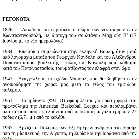
ΓΕΓΟΝΟΤΑ
1826 Διαλύεται το στρατιωτικό σώμα των γενίτσαρων στην
Κωνσταντινούπολη, με διαταγή του σουλτάνου Μαχμούτ Β’ (17
Ιουνίου με το νέο ημερολόγιο).
1934 Επεισόδιο σημειώνεται στην ελληνική Βουλή, όταν μετά
από λογομαχία μεταξύ του Γεώργιου Κονδύλη και του Αλέξανδρου
Παπαναστασίου, βουλευτής – φίλος του Κονδύλη πετά κάθισμα
κατά του Παπαναστασίου, τραυματίζοντάς τον ελαφρά στον ώμο.
1947 Αναγγέλλεται το σχέδιο Μάρσαλ, που θα βοηθήσει στην
ανοικοδόμηση της χώρας μας μετά το τέλος του εμφυλίου
πολέμου.
1961 Το τρίποντο (ΦΩΤΟ) εφαρμόζεται για πρώτη φορά στο
πρωτάθλημα της American Basketball League και περιλαμβάνει
όλα τα σουτ που εκτελούνται από απόσταση μεγαλύτερη των 22
ποδιών (6,71 μ.) από το καλάθι.
1967 Αρχίζει ο Πόλεμος των Έξι Ημερών ανάμεσα στο Ισραήλ
από τη μία πλευρά, την Αίγυπτο, τη Συρία και την Ιορδανία από την
άλλη.