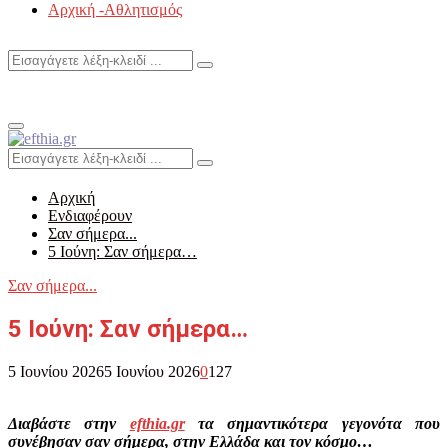
Αρχική -Αθλητισμός
Search
Search
for:
Primary
Menu
Search
Search
for:
Αρχική
Ενδιαφέρουν
Σαν σήμερα...
5 Ιούνη: Σαν σήμερα…
Σαν σήμερα...
5 Ιούνη: Σαν σήμερα…
5 Ιουνίου 2026
5 Ιουνίου 2026
0
127
Διαβάστε στην
efthia.gr
τα σημαντικότερα γεγονότα που
συνέβησαν σαν σήμερα, στην Ελλάδα και τον κόσμο…