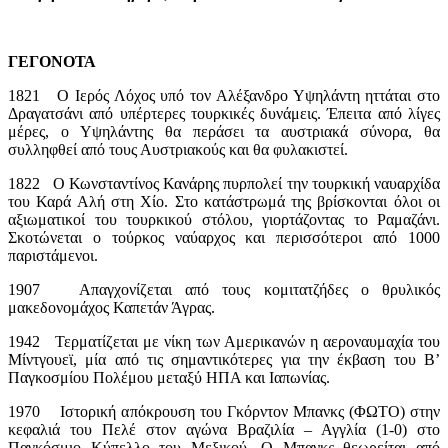
ΓΕΓΟΝΟΤΑ
1821 Ο Ιερός Λόχος υπό τον Αλέξανδρο Υψηλάντη ηττάται στο
Δραγατσάνι από υπέρτερες τουρκικές δυνάμεις. Έπειτα από λίγες
μέρες, ο Υψηλάντης θα περάσει τα αυστριακά σύνορα, θα
συλληφθεί από τους Αυστριακούς και θα φυλακιστεί.
1822 Ο Κωνσταντίνος Κανάρης πυρπολεί την τουρκική ναυαρχίδα
του Καρά Αλή στη Χίο. Στο κατάστρωμά της βρίσκονται όλοι οι
αξιωματικοί του τουρκικού στόλου, γιορτάζοντας το Ραμαζάνι.
Σκοτώνεται ο τούρκος ναύαρχος και περισσότεροι από 1000
παριστάμενοι.
1907 Απαγχονίζεται από τους κομιτατζήδες ο θρυλικός
μακεδονομάχος Καπετάν Άγρας.
1942 Τερματίζεται με νίκη των Αμερικανών η αεροναυμαχία του
Μίντγουεϊ, μία από τις σημαντικότερες για την έκβαση του Β’
Παγκοσμίου Πολέμου μεταξύ ΗΠΑ και Ιαπωνίας.
1970 Ιστορική απόκρουση του Γκόρντον Μπανκς (ΦΩΤΟ) στην
κεφαλιά του Πελέ στον αγώνα Βραζιλία – Αγγλία (1-0) στο
Παγκόσμιο Κύπελλο του Μεξικού. Ο Μπανκς θεωρείται από