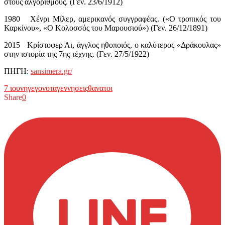
στους αλγόριθμους. (Γεν. 23/6/1912)
1980 Χένρι Μίλερ, αμερικανός συγγραφέας. («Ο τροπικός του
Καρκίνου», «Ο Κολοσσός του Μαρουσιού») (Γεν. 26/12/1891)
2015 Κρίστοφερ Λι, άγγλος ηθοποιός, ο καλύτερος «Δράκουλας»
στην ιστορία της 7ης τέχνης. (Γεν. 27/5/1922)
ΠΗΓΗ:
sansimera.gr/
7 ιουνη
γεγονοτα
γεννησεις
θανατοι
Share
0