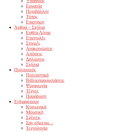
Ύπαιθρος
Εργασία
Περιβάλλον
Τύπος
Επιστημη
Άρθρα – Σχόλια
Ευθέα Λόγια
Επιστολές
Στιγμές
Ανακοινώσεις
Απόψεις
Δηλώσεις
Σχόλια
Πολιτισμός
Πολιτιστικά
Βιβλιοπαρουσιάσεις
Ψυχαγωγία
Τέχνες
Παράδοση
Ενδιαφέρουν
Κοινωνικά
Μουσική
Σχέσεις
Σαν σήμερα…
Τεχνολογία