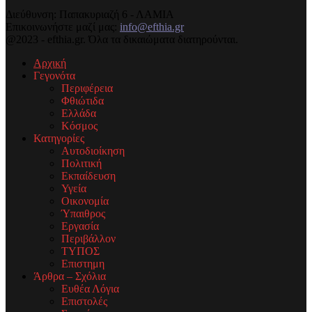
Διεύθυνση: Παπακυριαζή 6 - ΛΑΜΙΑ
Επικοινωνήστε μαζί μας:
info@efthia.gr
@2023 - efthia.gr. Όλα τα δικαιώματα διατηρούνται.
Αρχική
Γεγονότα
Περιφέρεια
Φθιώτιδα
Ελλάδα
Κόσμος
Κατηγορίες
Αυτοδιοίκηση
Πολιτική
Εκπαίδευση
Υγεία
Οικονομία
Ύπαιθρος
Εργασία
Περιβάλλον
ΤΥΠΟΣ
Επιστημη
Άρθρα – Σχόλια
Ευθέα Λόγια
Επιστολές