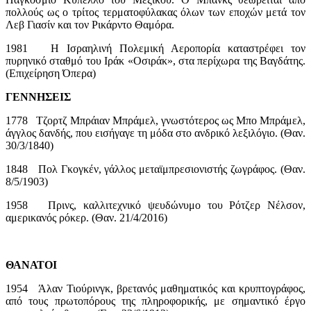
πολλούς ως ο τρίτος τερματοφύλακας όλων των εποχών μετά τον
Λεβ Γιασίν και τον Ρικάρντο Θαμόρα.
1981 Η Ισραηλινή Πολεμική Αεροπορία καταστρέφει τον
πυρηνικό σταθμό του Ιράκ «Οσιράκ», στα περίχωρα της Βαγδάτης.
(Επιχείρηση Όπερα)
ΓΕΝΝΗΣΕΙΣ
1778 Τζορτζ Μπράιαν Μπράμελ, γνωστότερος ως Μπο Μπράμελ,
άγγλος δανδής, που εισήγαγε τη μόδα στο ανδρικό λεξιλόγιο. (Θαν.
30/3/1840)
1848 Πολ Γκογκέν, γάλλος μεταϊμπρεσιονιστής ζωγράφος. (Θαν.
8/5/1903)
1958 Πρινς, καλλιτεχνικό ψευδώνυμο του Ρότζερ Νέλσον,
αμερικανός ρόκερ. (Θαν. 21/4/2016)
ΘΑΝΑΤΟΙ
1954 Άλαν Τιούρινγκ, βρετανός μαθηματικός και κρυπτογράφος,
από τους πρωτοπόρους της πληροφορικής, με σημαντικό έργο