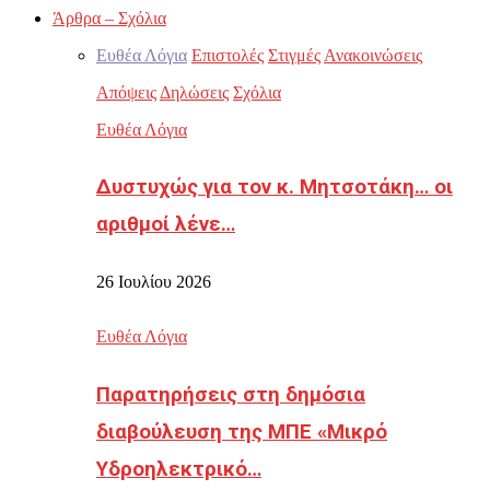
Άρθρα – Σχόλια
Ευθέα Λόγια
Επιστολές
Στιγμές
Ανακοινώσεις
Απόψεις
Δηλώσεις
Σχόλια
Ευθέα Λόγια
Δυστυχώς για τον κ. Μητσοτάκη… οι
αριθμοί λένε…
26 Ιουλίου 2026
Ευθέα Λόγια
Παρατηρήσεις στη δημόσια
διαβούλευση της ΜΠΕ «Μικρό
Υδροηλεκτρικό…