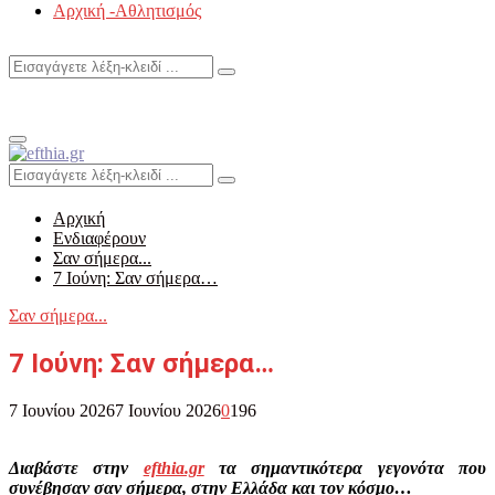
Αρχική -Αθλητισμός
Search
Search
for:
Primary
Menu
Search
Search
for:
Αρχική
Ενδιαφέρουν
Σαν σήμερα...
7 Ιούνη: Σαν σήμερα…
Σαν σήμερα...
7 Ιούνη: Σαν σήμερα…
7 Ιουνίου 2026
7 Ιουνίου 2026
0
196
Διαβάστε στην
efthia.gr
τα σημαντικότερα γεγονότα που
συνέβησαν σαν σήμερα, στην Ελλάδα και τον κόσμο…