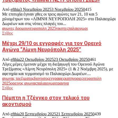
Από
efthia
3 Νοεμβρίου 2025
3 Νοεμβρίου 2025
0
415
Με επιτυχία έγιναν χθες οι τρεις αγώνες των 21, 10 και 5
χιλιομέτρων του «ΛΙΜΝΗ ΝΕΥΡΟΠΟΛΗ 2025» στο Παλαιοχώρι
Δωριέων και στις νότιες πλαγιές του...
αγωνες δρομου
νευροπολη 2025
νικητες
παλαιοχωρι
Στίβος
Μέχρι 29/10 οι εγγραφές για τον Ορεινό
Αγώνα “Λίμνη Νευρόπολη 2025”
Από
efthia
22 Οκτωβρίου 2025
23 Οκτωβρίου 2025
0
461
Λίγες μέρες έμειναν μέχρι τη διεξαγωγή του Ορεινού Αγώνα
Τρεξίματος «Λίμνη Νευρόπολη 2025» (1 & 2 Νοέμβρη 2025), με
αφετηρία και τερματισμό το Παλαιοχώρι Δωριέων....
αγωνας τρεξιματος
διονυσος
εγγραφες
κατηγοριες
νευροπολη
2025
ορεινος αγωνας
παλαιοχωρι
τραχινα
Στίβος
Πέμπτη η Τζένγκο στον τελικό του
ακοντισμού
Από
efthia
20 Σεπτεμβρίου 2025
21 Σεπτεμβρίου 2025
0
439