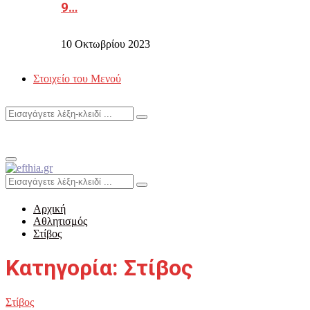
9…
10 Οκτωβρίου 2023
Στοιχείο του Μενού
Search
Search
for:
Primary
Menu
Search
Search
for:
Αρχική
Αθλητισμός
Στίβος
Κατηγορία: Στίβος
Στίβος