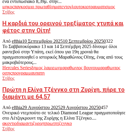
ένα εντυπωσιακό 8,39μ. στην...
μηκος
παγκοσμιο πρωταθλημα
τεντογλου
τοκιο
τραυματισμος
Στίβος
Η καρδιά του ορεινού τρεξίματος χτυπά και
φέτος στην Οίτη!
Από
efthia
10 Σεπτεμβρίου 2025
10 Σεπτεμβρίου 2025
0
322
Το Σαββατοκύριακο 13 και 14 Σεπτέμβρη 2025 δίνουμε όλοι
ραντεβού στην Υπάτη, εκεί όπου για 19η χρονιά θα
πραγματοποιηθεί ο ιστορικός Μαραθώνιος Οίτης, ένας από τους
μακροβιότερους...
Hercules Series
δημος λαμιεων
μαραθωνιος βουνου
μαραθωνιος
οιτης
προγραμμα
υπατη
Στίβος
Πρώτη η Ελίνα Τζένγκο στη Ζυρίχη, πήρε το
διαμάντι με 64,57
Από
efthia
29 Αυγούστου 2025
29 Αυγούστου 2025
0
457
Ονειρικό ντεμπούτο σε τελικό Diamond League πραγματοποίησε
στο Λέτζιγκρουντ της Ζυρίχης η Ελίνα Τζένγκο....
ακοντιο
διαμαντι
ζυριχη
πρωτη
τζενγκο
Στίβος