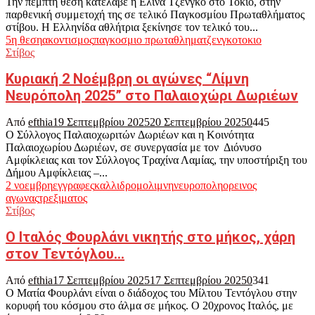
Την πέμπτη θέση κατέλαβε η Ελίνα Τζένγκο στο Τόκιο, στην
παρθενική συμμετοχή της σε τελικό Παγκοσμίου Πρωταθλήματος
στίβου. Η Ελληνίδα αθλήτρια ξεκίνησε τον τελικό του...
5η θεση
ακοντισμος
παγκοσμιο πρωταθλημα
τζενγκο
τοκιο
Στίβος
Κυριακή 2 Νοέμβρη οι αγώνες “Λίμνη
Νευρόπολη 2025” στο Παλαιοχώρι Δωριέων
Από
efthia
19 Σεπτεμβρίου 2025
20 Σεπτεμβρίου 2025
0
445
Ο Σύλλογος Παλαιοχωριτών Δωριέων και η Κοινότητα
Παλαιοχωρίου Δωριέων, σε συνεργασία με τον Διόνυσο
Αμφίκλειας και τον Σύλλογος Τραχίνα Λαμίας, την υποστήριξη του
Δήμου Αμφίκλειας –...
2 νοεμβρη
εγγραφες
καλλιδρομο
λιμνη
νευροπολη
ορεινος
αγωνας
τρεξιματος
Στίβος
Ο Ιταλός Φουρλάνι νικητής στο μήκος, χάρη
στον Τεντόγλου…
Από
efthia
17 Σεπτεμβρίου 2025
17 Σεπτεμβρίου 2025
0
341
Ο Ματία Φουρλάνι είναι ο διάδοχος του Μίλτου Τεντόγλου στην
κορυφή του κόσμου στο άλμα σε μήκος. Ο 20χρονος Ιταλός, με