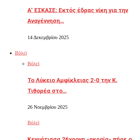
Α’ ΕΣΚΑΣΕ: Εκτός έδρας νίκη για την
Αναγέννηση…
14 Δεκεμβρίου 2025
Βόλεϊ
Βόλεϊ
Το Λύκειο Αμφίκλειας 2-0 την Κ.
Τιθορέα στο…
26 Νοεμβρίου 2025
Βόλεϊ
Κενυάτισσα 26χρονη «ακραία» πήρε ο