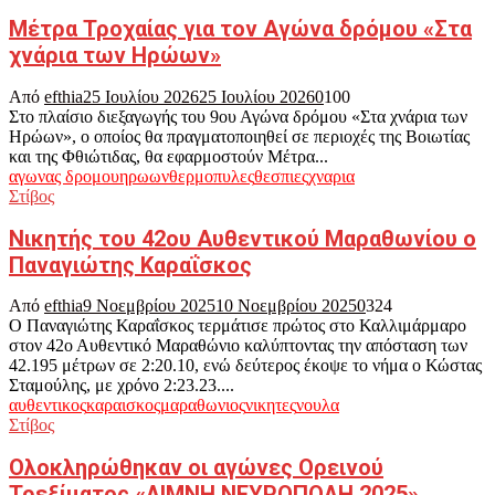
Μέτρα Τροχαίας για τον Αγώνα δρόμου «Στα
χνάρια των Ηρώων»
Από
efthia
25 Ιουλίου 2026
25 Ιουλίου 2026
0
100
Στο πλαίσιο διεξαγωγής του 9ου Αγώνα δρόμου «Στα χνάρια των
Ηρώων», ο οποίος θα πραγματοποιηθεί σε περιοχές της Βοιωτίας
και της Φθιώτιδας, θα εφαρμοστούν Μέτρα...
αγωνας δρομου
ηρωων
θερμοπυλες
θεσπιες
χναρια
Στίβος
Νικητής του 42ου Αυθεντικού Μαραθωνίου ο
Παναγιώτης Καραΐσκος
Από
efthia
9 Νοεμβρίου 2025
10 Νοεμβρίου 2025
0
324
Ο Παναγιώτης Καραΐσκος τερμάτισε πρώτος στο Καλλιμάρμαρο
στον 42ο Αυθεντικό Μαραθώνιο καλύπτοντας την απόσταση των
42.195 μέτρων σε 2:20.10, ενώ δεύτερος έκοψε το νήμα ο Κώστας
Σταμούλης, με χρόνο 2:23.23....
αυθεντικος
καραισκος
μαραθωνιος
νικητες
νουλα
Στίβος
Ολοκληρώθηκαν οι αγώνες Ορεινού
Τρεξίματος «ΛΙΜΝΗ ΝΕΥΡΟΠΟΛΗ 2025»