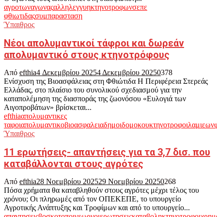
αγροτων
αγωνας
αλληλεγγυη
κτηνοτροφων
σεπε
φθιωτιδας
συμπαρασταση
Ύπαιθρος
Νέοι απολυμαντικοί τάφροι και δωρεάν
απολυμαντικό στους κτηνοτρόφους
Από
efthia
4 Δεκεμβρίου 2025
4 Δεκεμβρίου 2025
0
378
Ενίσχυση της Βιοασφάλειας στη Φθιώτιδα Η Περιφέρεια Στερεάς
Ελλάδας, στο πλαίσιο του συνολικού σχεδιασμού για την
καταπολέμηση της διασποράς της ζωονόσου «Ευλογιά των
Αιγοπροβάτων» βρίσκεται...
efthia
απολυμαντικες
ταφοι
απολυμαντικο
βιοασφαλεια
δημοι
δομοκου
κτηνοτροφοι
λαμιεων
Ύπαιθρος
11 ερωτήσεις- απαντήσεις για τα 3,7 δισ. που
καταβάλλονται στους αγρότες
Από
efthia
28 Νοεμβρίου 2025
29 Νοεμβρίου 2025
0
268
Πόσα χρήματα θα καταβληθούν στους αγρότες μέχρι τέλος του
χρόνου; Οι πληρωμές από τον ΟΠΕΚΕΠΕ, το υπουργείο
Αγροτικής Ανάπτυξης και Τροφίμων και από το υπουργείο...
απαντησεις
βοσκοτοποι
γεωργοι
ερωτησεις
καταβολη
κτηνοτροφοι
χρημ