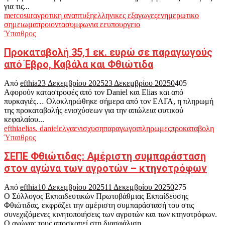
για τις...
mercosur
αγροτικη αναπτυξη
ελληνικες εξαγωγες
ενημερωτικο
σημειωμα
προιοντα
συμφωνια εε
υπουργειο
Ύπαιθρος
Προκαταβολή 35,1 εκ. ευρώ σε παραγωγούς
από Έβρο, Καβάλα και Φθιώτιδα
Από
efthia
23 Δεκεμβρίου 2025
23 Δεκεμβρίου 2025
0
405
Αφορούν καταστροφές από τον Daniel και Elias και από
πυρκαγιές… Ολοκληρώθηκε σήμερα από τον ΕΛΓΑ, η πληρωμή
της προκαταβολής ενισχύσεων για την απώλεια φυτικού
κεφαλαίου...
efthia
elias. daniel
ελγα
ενισχυση
παραγωγοι
πληρωμες
προκαταβολη
Ύπαιθρος
ΣΕΠΕ Φθιώτιδας: Αμέριστη συμπαράσταση
στον αγώνα των αγροτών – κτηνοτρόφων
Από
efthia
10 Δεκεμβρίου 2025
11 Δεκεμβρίου 2025
0
275
Ο Σύλλογος Εκπαιδευτικών Πρωτοβάθμιας Εκπαίδευσης
Φθιώτιδας, εκφράζει την αμέριστη συμπαράστασή του στις
συνεχιζόμενες κινητοποιήσεις των αγροτών και των κτηνοτρόφων.
Ο αγώνας τους αποσκοπεί στη διασφάλιση...