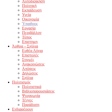
Αυτοδιοίκηση
Πολιτική
Εκπαίδευση
Υγεία
Οικονομία
Ύπαιθρος
Εργασία
Περιβάλλον
Τύπος
Επιστημη
Άρθρα – Σχόλια
Ευθέα Λόγια
Επιστολές
Στιγμές
Ανακοινώσεις
Απόψεις
Δηλώσεις
Σχόλια
Πολιτισμός
Πολιτιστικά
Βιβλιοπαρουσιάσεις
Ψυχαγωγία
Τέχνες
Παράδοση
Ενδιαφέρουν