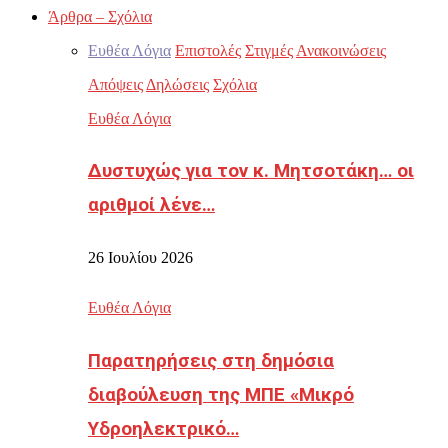
Άρθρα – Σχόλια
Ευθέα Λόγια
Επιστολές
Στιγμές
Ανακοινώσεις
Απόψεις
Δηλώσεις
Σχόλια
Ευθέα Λόγια
Δυστυχώς για τον κ. Μητσοτάκη… οι
αριθμοί λένε…
26 Ιουλίου 2026
Ευθέα Λόγια
Παρατηρήσεις στη δημόσια
διαβούλευση της ΜΠΕ «Μικρό
Υδροηλεκτρικό…