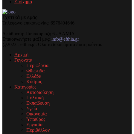
Στοίχημα
Σχετικά με εμάς
Τηλέφωνo επικοινωνίας: 6976404646
Διεύθυνση: Παπακυριαζή 6 - ΛΑΜΙΑ
Επικοινωνήστε μαζί μας:
info@efthia.gr
@2023 - efthia.gr. Όλα τα δικαιώματα διατηρούνται.
Αρχική
Γεγονότα
Περιφέρεια
Φθιώτιδα
Ελλάδα
Κόσμος
Κατηγορίες
Αυτοδιοίκηση
Πολιτική
Εκπαίδευση
Υγεία
Οικονομία
Ύπαιθρος
Εργασία
Περιβάλλον