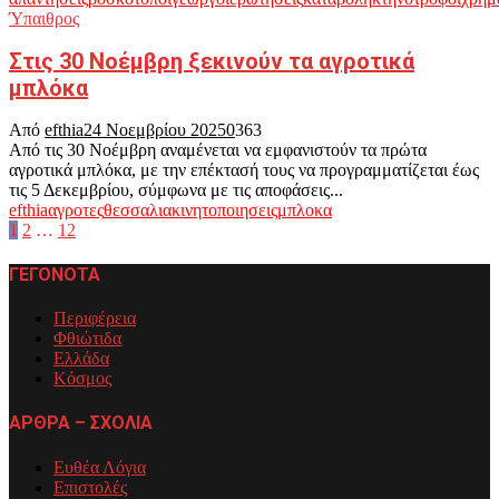
Ύπαιθρος
Στις 30 Νοέμβρη ξεκινούν τα αγροτικά
μπλόκα
Από
efthia
24 Νοεμβρίου 2025
0
363
Από τις 30 Νοέμβρη αναμένεται να εμφανιστούν τα πρώτα
αγροτικά μπλόκα, με την επέκτασή τους να προγραμματίζεται έως
τις 5 Δεκεμβρίου, σύμφωνα με τις αποφάσεις...
efthia
αγροτες
θεσσαλια
κινητοποιησεις
μπλοκα
Σελιδοποίηση
1
2
…
12
άρθρων
ΓΕΓΟΝΟΤΑ
Περιφέρεια
Φθιώτιδα
Ελλάδα
Κόσμος
ΑΡΘΡΑ – ΣΧΟΛΙΑ
Ευθέα Λόγια
Επιστολές