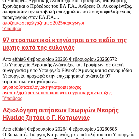
Ο Υπουργός Αγροτικής Ανάπτυξης και Τροφίμων, Μαργαρίτης
Σχοινάς και ο Πρόεδρος του ΕΛ.Γ.Α., Ανδρέας Θ. Λυκουρέντζος,
αποφάσισαν την καταβολή αποζημιώσεων στους ασφαλισμένους
παραγωγούς στον ΕΛ.Γ.Α....
αποζημιωσεις
ελγα
ζημιες 2025
παραγωγοι
Ύπαιθρος
97 στρατιωτικοί κτηνίατροι στο πεδίο της
μάχης κατά της ευλογιάς
Από
efthia
6 Φεβρουαρίου 2026
6 Φεβρουαρίου 2026
0
572
Το Υπουργείο Αγροτικής Ανάπτυξης και Τροφίμων, σε στενή
συνεργασία με το Υπουργείο Εθνικής Άμυνας και τα συναρμόδια
Υπουργεία, προχωρά στην επιχειρησιακή ανάπτυξη 97
στρατιωτικών κτηνιάτρων...
αιγοπροβατα
ευλογια
κτηνιατροι
περιοχες
αναπτυξης
στρατιωτικοι
υπουργειο αγροτικης αναπτυξης
Ύπαιθρος
Αξιολόγηση αιτήσεων Γεωργών Νεαρής
Ηλικίας ζητάει ο Γ. Κοτρωνιάς
Από
efthia
4 Φεβρουαρίου 2026
4 Φεβρουαρίου 2026
0
585
Ο βουλευτής Γιώργος Κοτρωνιάς, με επιστολή του στο Υπουργείο