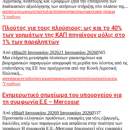
Αγροτικής Ανάπτυξης και Τροφίμων ζητά την επιτάχυνση των
διαδικασιών αξιολόγησης των αιτήσεων στήριξης στο πλαίσιο της...
αιτησεις
γεωργων
επιστολη
επιταχυνση
κοτρωνιας
νεαρη ηλικια
Ύπαιθρος
Πλούτος για τους πλούσιους: ως και το 40%
των χρημάτων της ΚΑΠ πηγαίνουν μόλις στο
1% των παραληπτών
Από
efthia
20 Ιανουαρίου 2026
21 Ιανουαρίου 2026
0
565
Μια ελάχιστη μειοψηφία πλούσιων γαιοκτημόνων και
βιομηχανικών παραγωγών απορροφά τη μερίδα του λέοντος από τις
επιδοτήσεις της ΕΕ που προέρχονται από την Κοινή Αγροτική
Πολιτική...
greenpeace
επιδοτησεις
καπ
παραγωγοι
πισπινη
πλουσιοι
πλουτος
Ύπαιθρος
Ενημερωτικό σημείωμα του υπουργείου για
τη συμφωνία Ε.Ε – Mercosur
Από
efthia
9 Ιανουαρίου 2026
9 Ιανουαρίου 2026
0
537
Προστασία ελληνικών προϊόντων, ευκαιρίες για νέες εξαγωγές,
δικλείδες υπέρ των παραγωγών και ασφάλεια στην ποιότητα των
τροφίμων Η συμφωνία Ε.Ε.-Mercosur δημιουργεί νέες ευκαιρίες