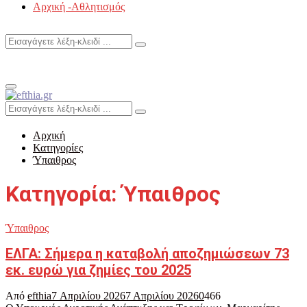
Αρχική -Αθλητισμός
Search
Search
for:
Primary
Menu
Search
Search
for:
Αρχική
Κατηγορίες
Ύπαιθρος
Κατηγορία: Ύπαιθρος
Ύπαιθρος
ΕΛΓΑ: Σήμερα η καταβολή αποζημιώσεων 73
εκ. ευρώ για ζημίες του 2025
Από
efthia
7 Απριλίου 2026
7 Απριλίου 2026
0
466