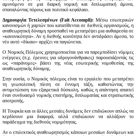
αμυνόμενο σε μια διαρκή νομική και διπλωματική άμυνα,
σπαταλώντας πόρους και πολιτικό κεφάλαιο.
Δημιουργία Τετελεσμένων (Fait Accompli):
Μέσω εσωτερικών
κανονισμών ή χαρτών που κατατίθενται σε διεθνείς οργανισμούς, η
αναθεωρητική δύναμη προσπαθεί να μετατρέψει μια αυθαιρεσία σε
«κανονικότητα». Αν η διεθνής κοινότητα δεν αντιδράσει άμεσα, το
νέο αυτό «δίκαιο» αρχίζει να παγιώνεται.
Ο Νομικός Πόλεμος χρησιμοποιείται για να παρεμποδίσει νόμιμες
ενέργειες (π.χ. έρευνες για υδρογονάνθρακες) παρουσιάζοντάς τις
ως «παράνομες» βάσει της νέας εσωτερικής νομοθεσίας της
αναθεωρητικής δύναμης.
Στην ουσία, ο Νομικός πόλεμος είναι το εργαλείο που μετατρέπει
τη γεωπολιτική πίεση σε έννομη τάξη, καθιστώντας την
αντιμετώπιση του εξαιρετικά δύσκολη, καθώς η απάντηση απαιτεί
έναν συνδυασμό νομικής επιστήμης, διπλωματίας και στρατιωτικής
αποτροπής.
Η Τουρκία και οι άλλες μεσαίες δυνάμεις δεν επιδιώκουν απλώς να
κερδίσουν μια διαφορά, αλλά επιδιώκουν να αλλάξουν το
παράδειγμα της διεθνούς νομιμότητας.
Αν ο επιλεκτικός αναθεωρητισμός κάποιων μεσαίων δυνάμεων και