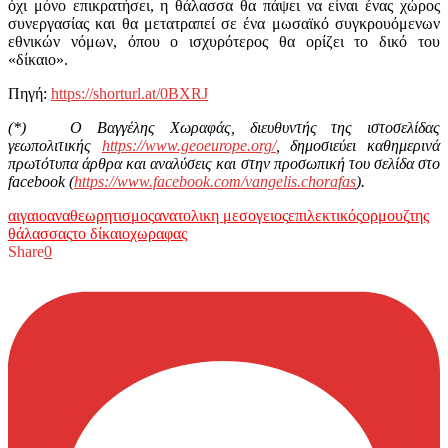
όχι μόνο επικρατήσει, η θάλασσα θα πάψει να είναι ένας χώρος
συνεργασίας και θα μετατραπεί σε ένα μωσαϊκό συγκρουόμενων
εθνικών νόμων, όπου ο ισχυρότερος θα ορίζει το δικό του
«δίκαιο».
Πηγή:
https://shorturl.at/0BXRJ
(*) O Βαγγέλης Χωραφάς, διευθυντής της ιστοσελίδας
γεωπολιτικής
https://www.geoeurope.org/
, δημοσιεύει καθημερινά
πρωτότυπα άρθρα και αναλύσεις και στην προσωπική του σελίδα στο
facebook (
https://www.facebook.com/vangelis.chorafas
).
αιγαιο
αναθεωρητισμος
ανατολικη μεσογειος
επιλεκτικός
ορμουζ
της
θάλασσας
το δίκαιο
χωραφας
Share
0