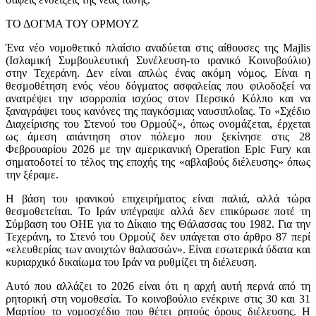
ΤΟ ΔΟΓΜΑ ΤΟΥ ΟΡΜΟΥΖ
Ένα νέο νομοθετικό πλαίσιο αναδύεται στις αίθουσες της Majlis
(Ισλαμική Συμβουλευτική Συνέλευση-το ιρανικό Κοινοβούλιο)
στην Τεχεράνη. Δεν είναι απλώς ένας ακόμη νόμος. Είναι η
θεσμοθέτηση ενός νέου δόγματος ασφαλείας που φιλοδοξεί να
ανατρέψει την ισορροπία ισχύος στον Περσικό Κόλπο και να
ξαναγράψει τους κανόνες της παγκόσμιας ναυσιπλοΐας. Το «Σχέδιο
Διαχείρισης του Στενού του Ορμούζ», όπως ονομάζεται, έρχεται
ως άμεση απάντηση στον πόλεμο που ξεκίνησε στις 28
Φεβρουαρίου 2026 με την αμερικανική Operation Epic Fury και
σηματοδοτεί το τέλος της εποχής της «αβλαβούς διέλευσης» όπως
την ξέραμε.
Η βάση του ιρανικού επιχειρήματος είναι παλιά, αλλά τώρα
θεσμοθετείται. Το Ιράν υπέγραψε αλλά δεν επικύρωσε ποτέ τη
Σύμβαση του ΟΗΕ για το Δίκαιο της Θάλασσας του 1982. Για την
Τεχεράνη, το Στενό του Ορμούζ δεν υπάγεται στο άρθρο 87 περί
«ελευθερίας των ανοιχτών θαλασσών». Είναι εσωτερικά ύδατα και
κυριαρχικό δικαίωμα του Ιράν να ρυθμίζει τη διέλευση.
Αυτό που αλλάζει το 2026 είναι ότι η αρχή αυτή περνά από τη
ρητορική στη νομοθεσία. Το κοινοβούλιο ενέκρινε στις 30 και 31
Μαρτίου το νομοσχέδιο που θέτει ρητούς όρους διέλευσης. Η