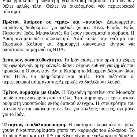
Εδώ βρίσκεται η βαθύτερη γεωπολιτική σημασία. Το Ιράν δεν
θέλει απλώς τέλη. Θέλει να οικοδομήσει νέο περιφερειακό
σύστημα.
Πρώτον, διαίρεση σε «εμάς» και «αυτούς».
Δημιουργείται
«πράσινος διάδρομος» για φιλικές χώρες. Κίνα, Ρωσία, Ινδία,
Πακιστάν, Ιράκ, Μπαγκλαντές θα έχουν προνομιακή πρόσβαση. Η
Δύση αντιμετωπίζει αποκλεισμό. Αυτό σπάει την ενότητα του
Περσικού Κόλπου και δημιουργεί οικονομικό κίνητρο για
αποστασιοποίηση από τις ΗΠΑ.
Δεύτερον, συνυπευθυνότητα.
Το Ιράν εισάγει την αρχή ότι χώρες
που φιλοξενούν αμερικανικές βάσεις φέρουν ευθύνη για ζημιές που
προκαλεί η Ουάσιγκτον. Αν το Κατάρ ή το Μπαχρέιν δώσουν βάση
στις ΗΠΑ, θα πληρώσουν και αυτές. Έτσι πιέζονται οι
περιφερειακοί σύμμαχοι της Αμερικής να διαλέξουν πλευρά.
Τρίτον, συμμαχία με Ομάν.
Η Τεχεράνη προτείνει στο Μουσκάτ
μερίδιο στη διαχείριση και τα τέλη. Έτσι δημιουργεί περιφερειακό
ρυθμιστή ναυσιπλοΐας εκτός δυτικού ελέγχου. Η σταθερότητα του
στενού γίνεται οικονομικό όφελος για πολλούς παίκτες, όχι μόνο
για το Ιράν.
Τέταρτον, αποδολαριοποίηση.
Η απαίτηση πληρωμών σε ριάλ,
γουάν ή κρυπτονομίσματα χτυπά την κυριαρχία του δολαρίου. Το
Kunlun Bank και το CIPS της Κίνας γίνονται εναλλακτικοί δίαυλοι.