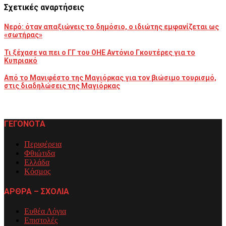
Σχετικές αναρτήσεις
Νερό: όταν απαξιώνεις το δημόσιο, ο ιδιώτης εμφανίζεται ως
«σωτήρας»
Τι ξέχασε να πει ο ΓΓ του ΟΗΕ Αντόνιο Γκουτέρες για το
Κυπριακό
Από το Μανιφέστο της Μαγιόρκας για τον βιώσιμο τουρισμό,
στις διαδηλώσεις της Μαγιόρκας
ΓΕΓΟΝΟΤΑ
Περιφέρεια
Φθιώτιδα
Ελλάδα
Κόσμος
ΑΡΘΡΑ – ΣΧΟΛΙΑ
Ευθέα Λόγια
Επιστολές