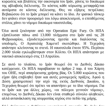
κυρώσεις και βλάπτεις την οικονομία του Ιράν, χάνεις το δικαίωμα
της αβλαβούς διέλευσης. Το κόστος κάθε κύρωσης μεταφράζεται
αυτόματα σε κόστος διέλευσης. Θες να εξάγεις πετρέλαιο;
Βεβαιώσου ότι το Ιράν μπορεί να κάνει το ίδιο. Αν ιρανικό τάνκερ
δεν φτάνει στον προορισμό του λόγω αποκλεισμού, ο επιτιθέμενος
στόλος χάνει το νόμιμο δικαίωμα ναυσιπλοΐας.
Όλα αυτά ξεκίνησαν από την Operation Epic Fury. Οι ΗΠΑ
εξαπέλυσαν πάνω από 13.000 πλήγματα στο Ιράν από τις 28
Φεβρουαρίου, εξουδετερώνοντας ηγεσία και διαλύοντας τις
υποδομές. Ο Αγιατολάχ Χαμενεΐ σκοτώθηκε. Η Τεχεράνη
απάντησε κλείνοντας το στενό. Η ναυσιπλοΐα έπεσε 95%. Περίπου
2.000 πλοία εγκλωβίστηκαν στον Κόλπο. Οι ΗΠΑ απάντησαν με
ναυτικό αποκλεισμό στις 13 Απριλίου.
Σε αυτό το πλαίσιο, το Ιράν θεωρεί ότι το Διεθνές Δίκαιο
κατέρρευσε. Οι ΗΠΑ παραβίασαν το άρθρο 2 παρ. 4 του Χάρτη
του ΟΗΕ, περί απαγόρευσης χρήσης βίας. Οι 5.000 κυρώσεις που
είχαν ήδη επιβληθεί ήταν και αυτές μονομερείς πράξεις. Αφού η
Δύση χρησιμοποιεί την ισχύ της εκτός Διεθνούς Δικαίου, η
Τεχεράνη θεωρεί ότι πρέπει να απαντήσει με το ίδιο νόμισμα. Για
το Ιράν και για άλλες χώρες, «οι πόλεμοι γεννούν νόμους»,
επομένως το Διεθνές Δίκαιο δεν είναι σταθερό σύνολο αληθειών,
αλλά αντανάκλαση της ισορροπίας ισχύος στο πεδίο της μάχης.