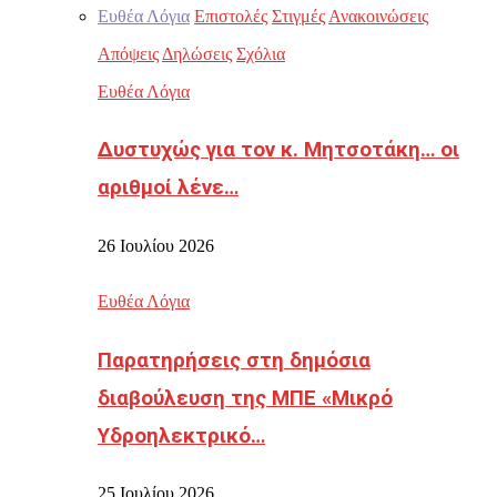
Ευθέα Λόγια
Επιστολές
Στιγμές
Ανακοινώσεις
Απόψεις
Δηλώσεις
Σχόλια
Ευθέα Λόγια
Δυστυχώς για τον κ. Μητσοτάκη… οι
αριθμοί λένε…
26 Ιουλίου 2026
Ευθέα Λόγια
Παρατηρήσεις στη δημόσια
διαβούλευση της ΜΠΕ «Μικρό
Υδροηλεκτρικό…
25 Ιουλίου 2026