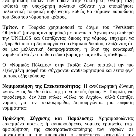
ενσωμάτωση αυτών των ορίων στην εσωτερική έννομη τάξη
καθιστά την υποχώρηση πολιτικά αδύνατη για οποιαδήποτε
μελλοντική τουρκική κυβέρνηση, καθώς θα σήμαινε παραβίαση
του ίδιου του νόμου του κράτους.
Τρίτον,
η Τουρκία χρησιμοποιεί το δόγμα του “Persistent
Objector” (μόνιμος αντιρρησίας) με συνέπεια. Αρνούμενη σταθερά
την UNCLOS και θεσπίζοντας δικούς της νόμους, επιχειρεί να
εξαιρεθεί από τη δημιουργία νέου εθιμικού δικαίου, ελπίζοντας ότι
σε μια μελλοντική διαπραγμάτευση, η δική της εσωτερική
νομοθεσία θα έχει το ίδιο ειδικό βάρος με τις διεθνείς συνθήκες.
Ο «Νομικός Πόλεμος» στην Γκρίζα Ζώνη αποτελεί την πιο
εξελιγμένη μορφή του σύγχρονου αναθεωρητισμού και λειτουργεί
με τους εξής τρόπους:
Νομιμοποίηση της Επεκτατικότητας:
Η αναθεωρητική δύναμη
«ντύνει» τις διεκδικήσεις της με νομικούς όρους. Η Τουρκία, για
παράδειγμα, δεν λέει απλώς «θέλω το Αιγαίο», αλλά θεσπίζει
νόμους για την υφαλοκρηπίδα, δημιουργώντας μια επίφαση
νομιμότητας.
Πρόκληση Σύγχυσης και Παράλυσης:
Χρησιμοποιώντας
εσκεμμένα ασαφείς ή αντικρουόμενες νομικές ερμηνείες (π.χ.
αμφισβήτηση της αποστρατιωτικοποίησης των νησιών σε
συνάρτηση με την κυριαρχία), ο επιτιθέμενος αναγκάζει τον