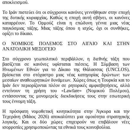
αποκλεισμού.
Το Ιράν πιστεύει ότι οι σύγχρονοι κανόνες γεννήθηκαν στην εποχή
της δυτικής κυριαρχίας. Καθώς η εποχή αυτή σβήνει, οι κανόνες
καταρρέουν. Το Ορμούζ είναι η επώδυνη γέννα μιας νέας
παγκόσμιας τάξης. Μιας τάξης όπου η ισχύς, όχι οι συνθήκες,
ορίζει το δίκαιο.
Ο ΝΟΜΙΚΟΣ ΠΟΛΕΜΟΣ ΣΤΟ ΑΙΓΑΙΟ ΚΑΙ ΣΤΗΝ
ΑΝΑΤΟΛΙΚΗ ΜΕΣΟΓΕΙΟ
Στο σύγχρονο γεωπολιτικό περιβάλλον, η διεθνής τάξη που
βασίζεται σε κανόνες υφίσταται πιέσεις. Η Σύμβαση των
Ηνωμένων Εθνών για το Δίκαιο της Θάλασσας (UNCLOS),
βρίσκεται στο στόχαστρο μιας νέας κατηγορίας δρώντων: των
μεσαίων αναθεωρητικών δυνάμεων. Χώρες όπως η Τουρκία και το
Ιράν δεν περιορίζονται πλέον σε ρητορικές αμφισβητήσεις, αλλά
εντείνουν τη χρήση του «Lawfare» (Νομικού Πολέμου),
εντάσσοντας τις μονομερείς διεκδικήσεις τους στην εσωτερική
τους έννομη τάξη.
Η πρόσφατη νομοθετική κινητικότητα στην Άγκυρα και την
Τεχεράνη (Μάιος 2026) αποκαλύπτει μια ομοιότητα στρατηγικής
λογικής. Και οι δύο χώρες επιχειρούν να επιβάλουν νέες
ισορροπίες χρησιμοποιώντας τα εθνικά τους κοινοβούλια.