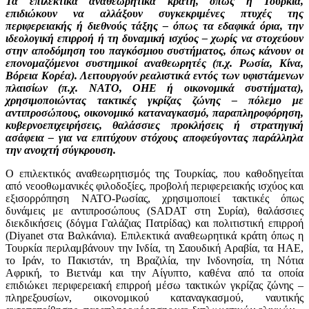
Τα επιλεκτικά αναθεωρητικά κράτη, όπως η Τουρκία,
επιδιώκουν να αλλάξουν συγκεκριμένες πτυχές της
περιφερειακής ή διεθνούς τάξης – όπως τα εδαφικά όρια, την
ιδεολογική επιρροή ή τη δυναμική ισχύος – χωρίς να στοχεύουν
στην αποδόμηση του παγκόσμιου συστήματος, όπως κάνουν οι
επονομαζόμενοι συστημικοί αναθεωρητές (π.χ. Ρωσία, Κίνα,
Βόρεια Κορέα). Λειτουργούν ρεαλιστικά εντός των υφιστάμενων
πλαισίων (π.χ. ΝΑΤΟ, ΟΗΕ ή οικονομικά συστήματα),
χρησιμοποιώντας τακτικές γκρίζας ζώνης – πόλεμο με
αντιπροσώπους, οικονομικό καταναγκασμό, παραπληροφόρηση,
κυβερνοεπιχειρήσεις, θαλάσσιες προκλήσεις ή στρατηγική
ασάφεια – για να επιτύχουν στόχους αποφεύγοντας παράλληλα
την ανοιχτή σύγκρουση.
Ο επιλεκτικός αναθεωρητισμός της Τουρκίας, που καθοδηγείται
από νεοοθωμανικές φιλοδοξίες, προβολή περιφερειακής ισχύος και
εξισορρόπηση ΝΑΤΟ-Ρωσίας, χρησιμοποιεί τακτικές όπως
δυνάμεις με αντιπροσώπους (SADAT στη Συρία), θαλάσσιες
διεκδικήσεις (δόγμα Γαλάζιας Πατρίδας) και πολιτιστική επιρροή
(Diyanet στα Βαλκάνια). Επιλεκτικά αναθεωρητικά κράτη όπως η
Τουρκία περιλαμβάνουν την Ινδία, τη Σαουδική Αραβία, τα ΗΑΕ,
το Ιράν, το Πακιστάν, τη Βραζιλία, την Ινδονησία, τη Νότια
Αφρική, το Βιετνάμ και την Αίγυπτο, καθένα από τα οποία
επιδιώκει περιφερειακή επιρροή μέσω τακτικών γκρίζας ζώνης –
πληρεξουσίων, οικονομικού καταναγκασμού, ναυτικής