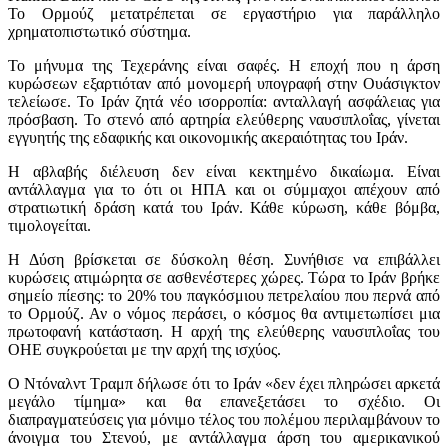
Το Ορμούζ μετατρέπεται σε εργαστήριο για παράλληλο
χρηματοπιστωτικό σύστημα.
Το μήνυμα της Τεχεράνης είναι σαφές. Η εποχή που η άρση
κυρώσεων εξαρτιόταν από μονομερή υπογραφή στην Ουάσιγκτον
τελείωσε. Το Ιράν ζητά νέο ισορροπία: ανταλλαγή ασφάλειας για
πρόσβαση. Το στενό από αρτηρία ελεύθερης ναυσιπλοΐας, γίνεται
εγγυητής της εδαφικής και οικονομικής ακεραιότητας του Ιράν.
Η αβλαβής διέλευση δεν είναι κεκτημένο δικαίωμα. Είναι
αντάλλαγμα για το ότι οι ΗΠΑ και οι σύμμαχοι απέχουν από
στρατιωτική δράση κατά του Ιράν. Κάθε κύρωση, κάθε βόμβα,
τιμολογείται.
Η Δύση βρίσκεται σε δύσκολη θέση. Συνήθισε να επιβάλλει
κυρώσεις ατιμώρητα σε ασθενέστερες χώρες. Τώρα το Ιράν βρήκε
σημείο πίεσης: το 20% του παγκόσμιου πετρελαίου που περνά από
το Ορμούζ. Αν ο νόμος περάσει, ο κόσμος θα αντιμετωπίσει μια
πρωτοφανή κατάσταση. Η αρχή της ελεύθερης ναυσιπλοΐας του
ΟΗΕ συγκρούεται με την αρχή της ισχύος.
Ο Ντόναλντ Τραμπ δήλωσε ότι το Ιράν «δεν έχει πληρώσει αρκετά
μεγάλο τίμημα» και θα επανεξετάσει το σχέδιο. Οι
διαπραγματεύσεις για μόνιμο τέλος του πολέμου περιλαμβάνουν το
άνοιγμα του Στενού, με αντάλλαγμα άρση του αμερικανικού