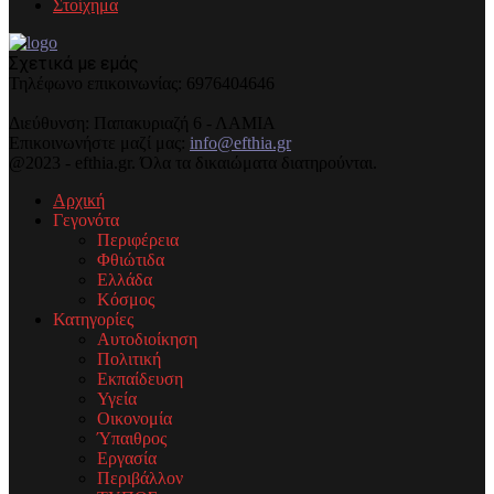
Στοίχημα
Σχετικά με εμάς
Τηλέφωνo επικοινωνίας: 6976404646
Διεύθυνση: Παπακυριαζή 6 - ΛΑΜΙΑ
Επικοινωνήστε μαζί μας:
info@efthia.gr
@2023 - efthia.gr. Όλα τα δικαιώματα διατηρούνται.
Αρχική
Γεγονότα
Περιφέρεια
Φθιώτιδα
Ελλάδα
Κόσμος
Κατηγορίες
Αυτοδιοίκηση
Πολιτική
Εκπαίδευση
Υγεία
Οικονομία
Ύπαιθρος
Εργασία
Περιβάλλον