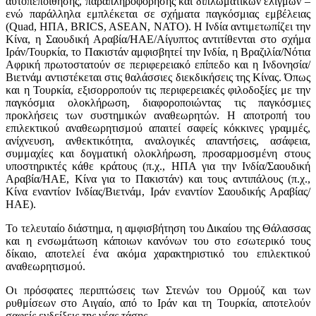
αυτοπεποίθησης, παραπληροφόρησης και διπλωματικών ελιγμών –
ενώ παράλληλα εμπλέκεται σε σχήματα παγκόσμιας εμβέλειας
(Quad, ΗΠΑ, BRICS, ASEAN, ΝΑΤΟ). Η Ινδία αντιμετωπίζει την
Κίνα, η Σαουδική Αραβία/ΗΑΕ/Αίγυπτος αντιτίθενται στο σχήμα
Ιράν/Τουρκία, το Πακιστάν αμφισβητεί την Ινδία, η Βραζιλία/Νότια
Αφρική πρωτοστατούν σε περιφερειακό επίπεδο και η Ινδονησία/
Βιετνάμ αντιστέκεται στις θαλάσσιες διεκδικήσεις της Κίνας. Όπως
και η Τουρκία, εξισορροπούν τις περιφερειακές φιλοδοξίες με την
παγκόσμια ολοκλήρωση, διαφοροποιώντας τις παγκόσμιες
προκλήσεις των συστημικών αναθεωρητών. Η αποτροπή του
επιλεκτικού αναθεωρητισμού απαιτεί σαφείς κόκκινες γραμμές,
ανίχνευση, ανθεκτικότητα, αναλογικές απαντήσεις, ασάφεια,
συμμαχίες και δογματική ολοκλήρωση, προσαρμοσμένη στους
υποστηρικτές κάθε κράτους (π.χ., ΗΠΑ για την Ινδία/Σαουδική
Αραβία/ΗΑΕ, Κίνα για το Πακιστάν) και τους αντιπάλους (π.χ.,
Κίνα εναντίον Ινδίας/Βιετνάμ, Ιράν εναντίον Σαουδικής Αραβίας/
ΗΑΕ).
Το τελευταίο διάστημα, η αμφισβήτηση του Δικαίου της Θάλασσας
και η ενσωμάτωση κάποιων κανόνων του στο εσωτερικό τους
δίκαιο, αποτελεί ένα ακόμα χαρακτηριστικό του επιλεκτικού
αναθεωρητισμού.
Οι πρόσφατες περιπτώσεις των Στενών του Ορμούζ και των
ρυθμίσεων στο Αιγαίο, από το Ιράν και τη Τουρκία, αποτελούν
σαφείς ενδείξεις της νέας τάσης.