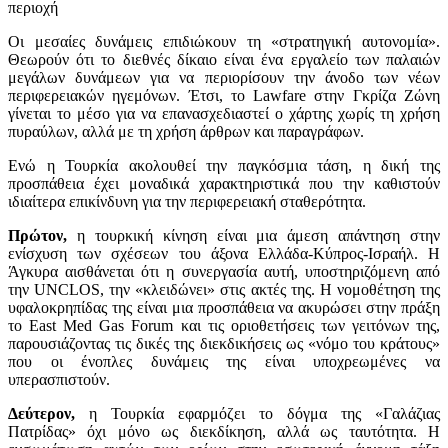
περιοχή
Οι μεσαίες δυνάμεις επιδιώκουν τη «στρατηγική αυτονομία».
Θεωρούν ότι το διεθνές δίκαιο είναι ένα εργαλείο των παλαιών
μεγάλων δυνάμεων για να περιορίσουν την άνοδο των νέων
περιφερειακών ηγεμόνων. Έτσι, το Lawfare στην Γκρίζα Ζώνη
γίνεται το μέσο για να επανασχεδιαστεί ο χάρτης χωρίς τη χρήση
πυραύλων, αλλά με τη χρήση άρθρων και παραγράφων.
Ενώ η Τουρκία ακολουθεί την παγκόσμια τάση, η δική της
προσπάθεια έχει μοναδικά χαρακτηριστικά που την καθιστούν
ιδιαίτερα επικίνδυνη για την περιφερειακή σταθερότητα.
Πρώτον,
η τουρκική κίνηση είναι μια άμεση απάντηση στην
ενίσχυση των σχέσεων του άξονα Ελλάδα-Κύπρος-Ισραήλ. Η
Άγκυρα αισθάνεται ότι η συνεργασία αυτή, υποστηριζόμενη από
την UNCLOS, την «κλειδώνει» στις ακτές της. Η νομοθέτηση της
υφαλοκρηπίδας της είναι μια προσπάθεια να ακυρώσει στην πράξη
το East Med Gas Forum και τις οριοθετήσεις των γειτόνων της,
παρουσιάζοντας τις δικές της διεκδικήσεις ως «νόμο του κράτους»
που οι ένοπλες δυνάμεις της είναι υποχρεωμένες να
υπερασπιστούν.
Δεύτερον,
η Τουρκία εφαρμόζει το δόγμα της «Γαλάζιας
Πατρίδας» όχι μόνο ως διεκδίκηση, αλλά ως ταυτότητα. Η