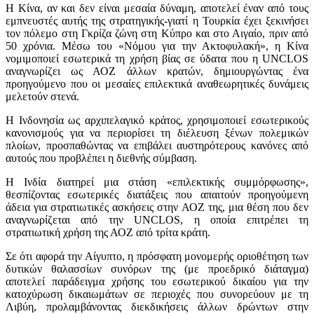
Η Κίνα, αν και δεν είναι μεσαία δύναμη, αποτελεί έναν από τους
εμπνευστές αυτής της στρατηγικής-γιατί η Τουρκία έχει ξεκινήσει
τον πόλεμο στη Γκρίζα ζώνη στη Κύπρο και στο Αιγαίο, πριν από
50 χρόνια. Μέσω του «Νόμου για την Ακτοφυλακή», η Κίνα
νομιμοποιεί εσωτερικά τη χρήση βίας σε ύδατα που η UNCLOS
αναγνωρίζει ως ΑΟΖ άλλων κρατών, δημιουργώντας ένα
προηγούμενο που οι μεσαίες επιλεκτικά αναθεωρητικές δυνάμεις
μελετούν στενά.
Η Ινδονησία ως αρχιπελαγικό κράτος, χρησιμοποιεί εσωτερικούς
κανονισμούς για να περιορίσει τη διέλευση ξένων πολεμικών
πλοίων, προσπαθώντας να επιβάλει αυστηρότερους κανόνες από
αυτούς που προβλέπει η διεθνής σύμβαση.
Η Ινδία διατηρεί μια στάση «επιλεκτικής συμμόρφωσης»,
θεσπίζοντας εσωτερικές διατάξεις που απαιτούν προηγούμενη
άδεια για στρατιωτικές ασκήσεις στην ΑΟΖ της, μια θέση που δεν
αναγνωρίζεται από την UNCLOS, η οποία επιτρέπει τη
στρατιωτική χρήση της ΑΟΖ από τρίτα κράτη.
Σε ότι αφορά την Αίγυπτο, η πρόσφατη μονομερής οριοθέτηση των
δυτικών θαλασσίων συνόρων της (με προεδρικό διάταγμα)
αποτελεί παράδειγμα χρήσης του εσωτερικού δικαίου για την
κατοχύρωση δικαιωμάτων σε περιοχές που συνορεύουν με τη
Λιβύη, προλαμβάνοντας διεκδικήσεις άλλων δρώντων στην