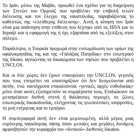
Το Ιράν, μέσω της Majilis, προωθεί ένα σχέδιο για τη διαχείριση
των Στενών του Ορμούζ που προβλέπει την επιβολή τελών
διέλευσης και τον έλεγχο της ναυσιπλοΐας, παραβιάζοντας το
καθεστώς της «ελεύθερης διέλευσης». Αυτή η κίνηση του Ιράν
είναι μια απάντηση στην επίθεση που δέχτηκε από τις ΗΠΑ και το
Ισραήλ και η εφαρμογή της ή όχι, εξαρτάται από τις εξελίξεις στον
πόλεμο.
Παράλληλα, η Τουρκία προχωρά στην ενσωμάτωση των ορίων της
υφαλοκρηπίδας της και της «Γαλάζιας Πατρίδας» στο εσωτερικό
της δίκαιο, αγνοώντας τα δικαιώματα των νησιών που προβλέπει η
UNCLOS.
Και οι δύο χώρες δεν έχουν επικυρώσει την UNCLOS, γεγονός
που τους επιτρέπει να υποστηρίζουν ότι δεν δεσμεύονται από
αυτήν, ενώ ταυτόχρονα επικαλούνται «γενικές αρχές ευθυδικίας»
μόνο όταν αυτές εξυπηρετούν τα συμφέροντα τους. Επιδιώκουν να
μετατρέψουν διεθνή στενά ή θαλάσσιες περιοχές σε ζώνες
εσωτερικής δικαιοδοσίας, ελέγχοντας τις γεωπολιτικές ισορροπίες,
τη ροή ενέργειας και το εμπόριο.
Η συμπεριφορά αυτή δεν είναι μεμονωμένη, αλλά μέρος μιας
ευρύτερης παγκόσμιας τάσης όπου μεσαίες και μεγάλες δυνάμεις
αμφισβητούν την κυριαρχία του «δυτικού» διεθνούς δικαίου.