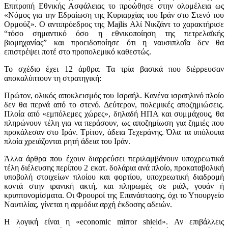
Επιτροπή Εθνικής Ασφάλειας το προώθησε στην ολομέλεια ως
«Νόμος για την Εδραίωση της Κυριαρχίας του Ιράν στο Στενό του
Ορμούζ». Ο αντιπρόεδρος της Majlis Αλί Νικζάντ το χαρακτήρισε
“τόσο σημαντικό όσο η εθνικοποίηση της πετρελαϊκής
βιομηχανίας” και προειδοποίησε ότι η ναυσιπλοΐα δεν θα
επιστρέψει ποτέ στο προπολεμικό καθεστώς.
Το σχέδιο έχει 12 άρθρα. Τα τρία βασικά που διέρρευσαν
αποκαλύπτουν τη στρατηγική:
Πρώτον, ολικός αποκλεισμός του Ισραήλ. Κανένα ισραηλινό πλοίο
δεν θα περνά από το στενό. Δεύτερον, πολεμικές αποζημιώσεις.
Πλοία από «εμπόλεμες χώρες», δηλαδή ΗΠΑ και συμμάχους, θα
πληρώνουν τέλη για να περάσουν, ως αποζημίωση για ζημιές που
προκάλεσαν στο Ιράν. Τρίτον, άδεια Τεχεράνης. Όλα τα υπόλοιπα
πλοία χρειάζονται ρητή άδεια του Ιράν.
Άλλα άρθρα που έχουν διαρρεύσει περιλαμβάνουν υποχρεωτικά
τέλη διέλευσης περίπου 2 εκατ. δολάρια ανά πλοίο, προκαταβολική
υποβολή στοιχείων πλοίου και φορτίου, υποχρεωτική διαδρομή
κοντά στην ιρανική ακτή, και πληρωμές σε ριάλ, γουάν ή
κρυπτονομίσματα. Οι Φρουροί της Επανάστασης, όχι το Υπουργείο
Ναυτιλίας, γίνεται η αρμόδια αρχή έκδοσης αδειών.
Η λογική είναι η «economic mirror shield». Αν επιβάλλεις