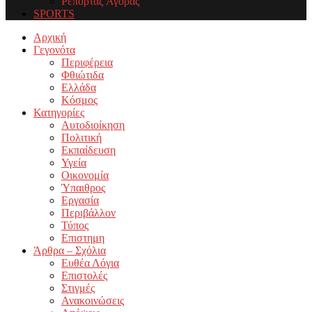
Ρεπορτάζ Αγοράς
SPORTS
Facebook
Twitter
Instagram
Youtube
Email
Αρχική
Γεγονότα
Περιφέρεια
Φθιώτιδα
Ελλάδα
Κόσμος
Κατηγορίες
Αυτοδιοίκηση
Πολιτική
Εκπαίδευση
Υγεία
Οικονομία
Ύπαιθρος
Εργασία
Περιβάλλον
Τύπος
Επιστημη
Άρθρα – Σχόλια
Ευθέα Λόγια
Επιστολές
Στιγμές
Ανακοινώσεις