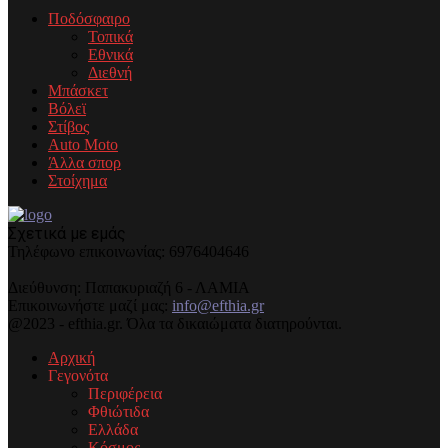
Ποδόσφαιρο
Τοπικά
Εθνικά
Διεθνή
Μπάσκετ
Βόλεϊ
Στίβος
Auto Moto
Άλλα σπορ
Στοίχημα
Σχετικά με εμάς
Τηλέφωνo επικοινωνίας: 6976404646
Διεύθυνση: Παπακυριαζή 6 - ΛΑΜΙΑ
Επικοινωνήστε μαζί μας:
info@efthia.gr
@2023 - efthia.gr. Όλα τα δικαιώματα διατηρούνται.
Αρχική
Γεγονότα
Περιφέρεια
Φθιώτιδα
Ελλάδα
Κόσμος