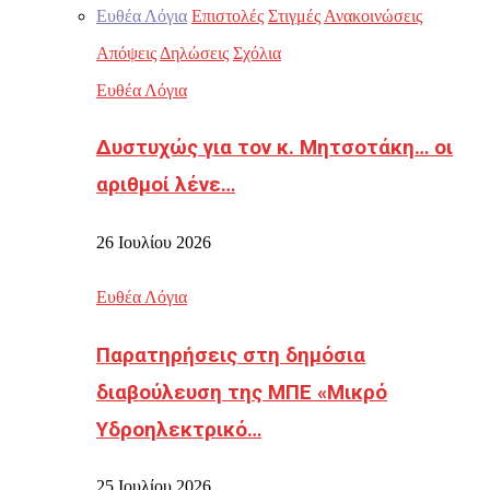
Ευθέα Λόγια
Επιστολές
Στιγμές
Ανακοινώσεις
Απόψεις
Δηλώσεις
Σχόλια
Ευθέα Λόγια
Δυστυχώς για τον κ. Μητσοτάκη… οι
αριθμοί λένε…
26 Ιουλίου 2026
Ευθέα Λόγια
Παρατηρήσεις στη δημόσια
διαβούλευση της ΜΠΕ «Μικρό
Υδροηλεκτρικό…
25 Ιουλίου 2026