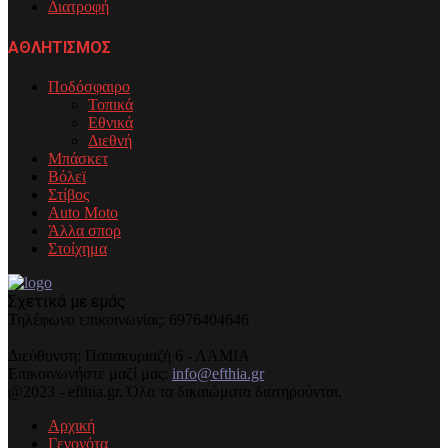
Διατροφή
ΑΘΛΗΤΙΣΜΟΣ
Ποδόσφαιρο
Τοπικά
Εθνικά
Διεθνή
Μπάσκετ
Βόλεϊ
Στίβος
Auto Moto
Άλλα σπορ
Στοίχημα
Σχετικά με εμάς
Τηλέφωνo επικοινωνίας: 6976404646
Διεύθυνση: Παπακυριαζή 6 - ΛΑΜΙΑ
Επικοινωνήστε μαζί μας:
info@efthia.gr
@2023 - efthia.gr. Όλα τα δικαιώματα διατηρούνται.
Αρχική
Γεγονότα