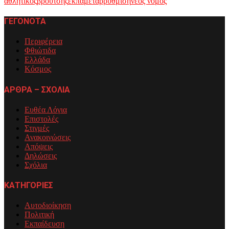
αθλητικος
βρουτσης
εκπα
μεταρρυθμιση
νεος νομος
ΓΕΓΟΝΟΤΑ
Περιφέρεια
Φθιώτιδα
Ελλάδα
Κόσμος
ΑΡΘΡΑ – ΣΧΟΛΙΑ
Ευθέα Λόγια
Επιστολές
Στιγμές
Ανακοινώσεις
Απόψεις
Δηλώσεις
Σχόλια
ΚΑΤΗΓΟΡΙΕΣ
Αυτοδιοίκηση
Πολιτική
Εκπαίδευση