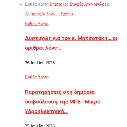
Ευθέα Λόγια
Επιστολές
Στιγμές
Ανακοινώσεις
Απόψεις
Δηλώσεις
Σχόλια
Ευθέα Λόγια
Δυστυχώς για τον κ. Μητσοτάκη… οι
αριθμοί λένε…
26 Ιουλίου 2026
Ευθέα Λόγια
Παρατηρήσεις στη δημόσια
διαβούλευση της ΜΠΕ «Μικρό
Υδροηλεκτρικό…
25 Ιουλίου 2026