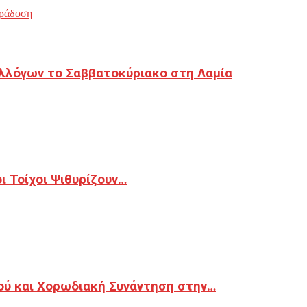
ράδοση
λλόγων το Σαββατοκύριακο στη Λαμία
 Τοίχοι Ψιθυρίζουν…
ού και Χορωδιακή Συνάντηση στην…