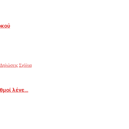
οκού
Δηλώσεις
Σχόλια
ιθμοί λένε…