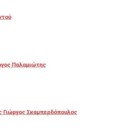
ντού
ργος Παλαμιώτης
ς Γιώργος Σκαμπερδόπουλος