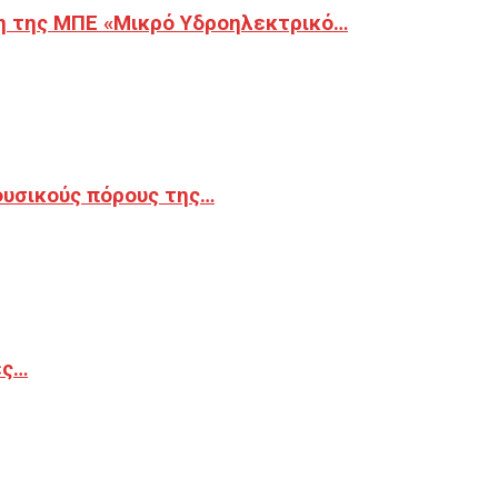
η της ΜΠΕ «Μικρό Υδροηλεκτρικό…
φυσικούς πόρους της…
ές…