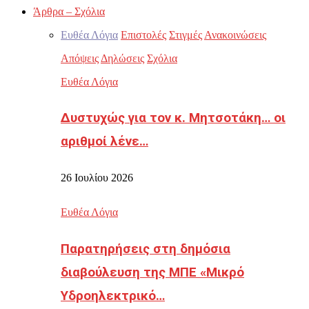
Άρθρα – Σχόλια
Ευθέα Λόγια
Επιστολές
Στιγμές
Ανακοινώσεις
Απόψεις
Δηλώσεις
Σχόλια
Ευθέα Λόγια
Δυστυχώς για τον κ. Μητσοτάκη… οι
αριθμοί λένε…
26 Ιουλίου 2026
Ευθέα Λόγια
Παρατηρήσεις στη δημόσια
διαβούλευση της ΜΠΕ «Μικρό
Υδροηλεκτρικό…