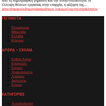
από τη δημογραφική γήρανση και την υπογεννητικότητα. Η
έλλειψη θέσεων εργασίας στην επαρχία, η αύξηση της...
αιτιες
δημαρχος
δημογραφικο
δημος λοκρων
ζεκεντες
προκλησεις
ΓΕΓΟΝΟΤΑ
Περιφέρεια
Φθιώτιδα
Ελλάδα
Κόσμος
ΑΡΘΡΑ – ΣΧΟΛΙΑ
Ευθέα Λόγια
Επιστολές
Στιγμές
Ανακοινώσεις
Απόψεις
Δηλώσεις
Σχόλια
ΚΑΤΗΓΟΡΙΕΣ
Αυτοδιοίκηση