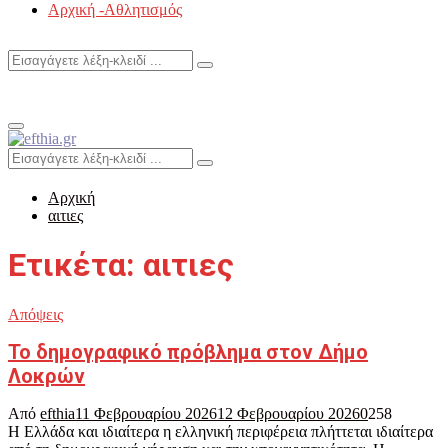
Αρχική -Αθλητισμός
Search
Search
for:
Primary
Menu
Search
Search
for:
Αρχική
αιτιες
Ετικέτα: αιτιες
Απόψεις
Το δημογραφικό πρόβλημα στον Δήμο
Λοκρών
Από
efthia
11 Φεβρουαρίου 2026
12 Φεβρουαρίου 2026
0
258
Η Ελλάδα και ιδιαίτερα η ελληνική περιφέρεια πλήττεται ιδιαίτερα