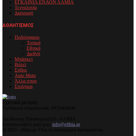
ΕΓΚΑΙΝΙΑ ΕΝΑΟΝ ΛΑΜΙΑ
Τεχνολογία
Διατροφή
ΑΘΛΗΤΙΣΜΟΣ
Ποδόσφαιρο
Τοπικά
Εθνικά
Διεθνή
Μπάσκετ
Βόλεϊ
Στίβος
Auto Moto
Άλλα σπορ
Στοίχημα
Σχετικά με εμάς
Τηλέφωνo επικοινωνίας: 6976404646
Διεύθυνση: Παπακυριαζή 6 - ΛΑΜΙΑ
Επικοινωνήστε μαζί μας:
info@efthia.gr
@2023 - efthia.gr. Όλα τα δικαιώματα διατηρούνται.