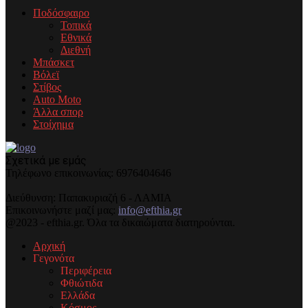
Ποδόσφαιρο
Τοπικά
Εθνικά
Διεθνή
Μπάσκετ
Βόλεϊ
Στίβος
Auto Moto
Άλλα σπορ
Στοίχημα
Σχετικά με εμάς
Τηλέφωνo επικοινωνίας: 6976404646
Διεύθυνση: Παπακυριαζή 6 - ΛΑΜΙΑ
Επικοινωνήστε μαζί μας:
info@efthia.gr
@2023 - efthia.gr. Όλα τα δικαιώματα διατηρούνται.
Αρχική
Γεγονότα
Περιφέρεια
Φθιώτιδα
Ελλάδα
Κόσμος