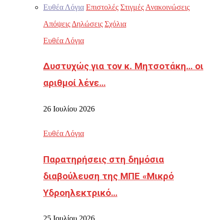
Ευθέα Λόγια
Επιστολές
Στιγμές
Ανακοινώσεις
Απόψεις
Δηλώσεις
Σχόλια
Ευθέα Λόγια
Δυστυχώς για τον κ. Μητσοτάκη… οι
αριθμοί λένε…
26 Ιουλίου 2026
Ευθέα Λόγια
Παρατηρήσεις στη δημόσια
διαβούλευση της ΜΠΕ «Μικρό
Υδροηλεκτρικό…
25 Ιουλίου 2026