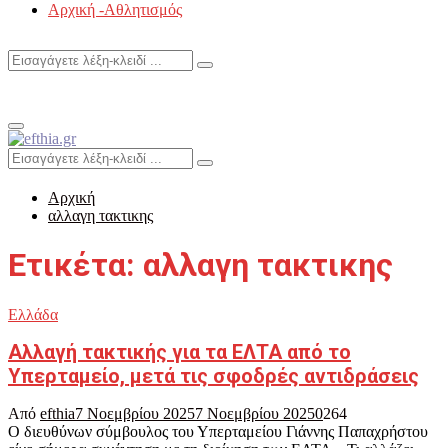
Αρχική -Αθλητισμός
Search
Search
for:
Primary
Menu
Search
Search
for:
Αρχική
αλλαγη τακτικης
Ετικέτα: αλλαγη τακτικης
Ελλάδα
Αλλαγή τακτικής για τα ΕΛΤΑ από το
Υπερταμείο, μετά τις σφοδρές αντιδράσεις
Από
efthia
7 Νοεμβρίου 2025
7 Νοεμβρίου 2025
0
264
Ο διευθύνων σύμβουλος του Υπερταμείου Γιάννης Παπαχρήστου