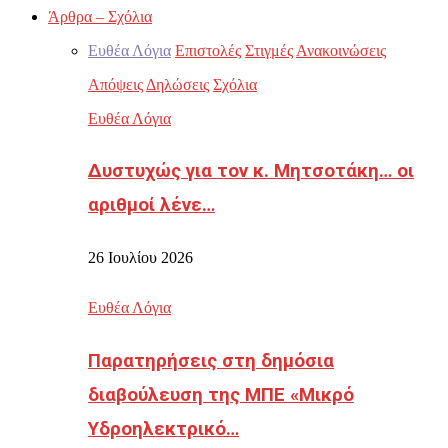
Άρθρα – Σχόλια
Ευθέα Λόγια
Επιστολές
Στιγμές
Ανακοινώσεις
Απόψεις
Δηλώσεις
Σχόλια
Ευθέα Λόγια
Δυστυχώς για τον κ. Μητσοτάκη… οι
αριθμοί λένε…
26 Ιουλίου 2026
Ευθέα Λόγια
Παρατηρήσεις στη δημόσια
διαβούλευση της ΜΠΕ «Μικρό
Υδροηλεκτρικό…