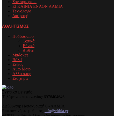
Σαν σήμερα…
ΕΓΚΑΙΝΙΑ ΕΝΑΟΝ ΛΑΜΙΑ
Τεχνολογία
Διατροφή
ΑΘΛΗΤΙΣΜΟΣ
Ποδόσφαιρο
Τοπικά
Εθνικά
Διεθνή
Μπάσκετ
Βόλεϊ
Στίβος
Auto Moto
Άλλα σπορ
Στοίχημα
Σχετικά με εμάς
Τηλέφωνo επικοινωνίας: 6976404646
Διεύθυνση: Παπακυριαζή 6 - ΛΑΜΙΑ
Επικοινωνήστε μαζί μας:
info@efthia.gr
@2023 - efthia.gr. Όλα τα δικαιώματα διατηρούνται.