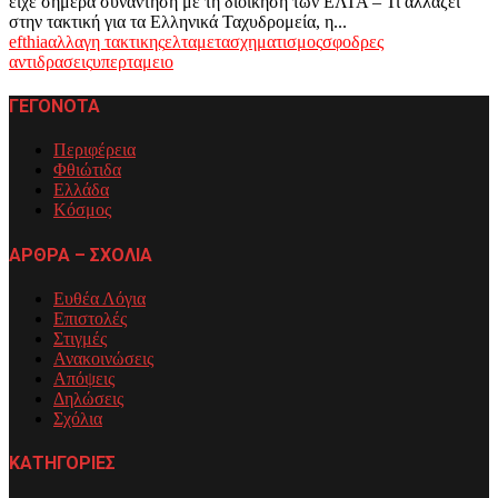
είχε σήμερα συνάντηση με τη διοίκηση των ΕΛΤΑ – Τι αλλάζει
στην τακτική για τα Ελληνικά Ταχυδρομεία, η...
efthia
αλλαγη τακτικης
ελτα
μετασχηματισμος
σφοδρες
αντιδρασεις
υπερταμειο
ΓΕΓΟΝΟΤΑ
Περιφέρεια
Φθιώτιδα
Ελλάδα
Κόσμος
ΑΡΘΡΑ – ΣΧΟΛΙΑ
Ευθέα Λόγια
Επιστολές
Στιγμές
Ανακοινώσεις
Απόψεις
Δηλώσεις
Σχόλια
ΚΑΤΗΓΟΡΙΕΣ