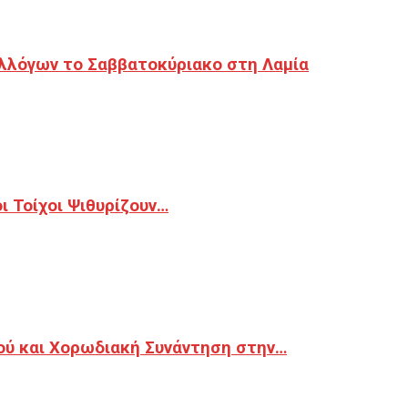
λλόγων το Σαββατοκύριακο στη Λαμία
 Τοίχοι Ψιθυρίζουν…
ού και Χορωδιακή Συνάντηση στην…