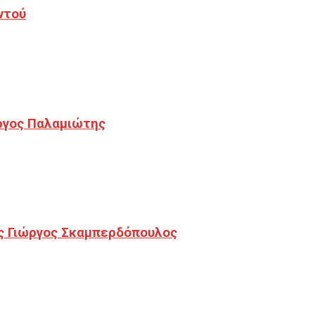
ντού
ργος Παλαμιώτης
ς Γιώργος Σκαμπερδόπουλος