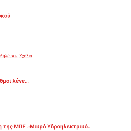
οκού
Δηλώσεις
Σχόλια
ιθμοί λένε…
η της ΜΠΕ «Μικρό Υδροηλεκτρικό…