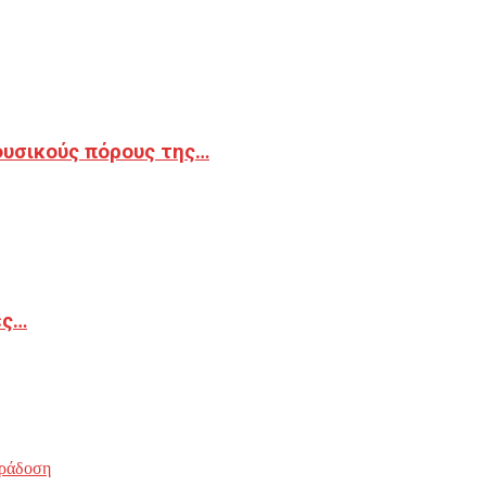
φυσικούς πόρους της…
ές…
ράδοση