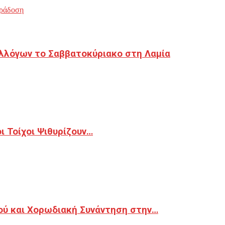
ράδοση
λλόγων το Σαββατοκύριακο στη Λαμία
 Τοίχοι Ψιθυρίζουν…
ού και Χορωδιακή Συνάντηση στην…