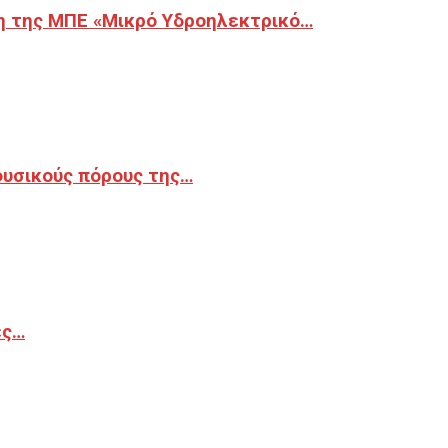
η της ΜΠΕ «Μικρό Υδροηλεκτρικό…
φυσικούς πόρους της…
ές…