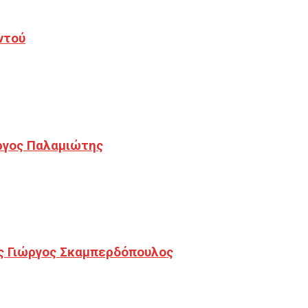
ντού
ργος Παλαμιώτης
ς Γιώργος Σκαμπερδόπουλος