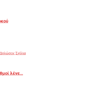
οκού
Δηλώσεις
Σχόλια
ιθμοί λένε…