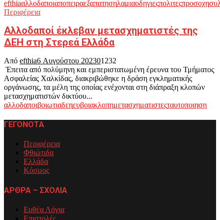
efthia
αλλοδαποι
αποπειρα
εξαπατηση
λαμια
οδηγιες
πολιτες
προσοχη
συ
Περιφέρεια
Αλλοδαποί έκλεβαν μετασχηματιστές της
ΔΕΗ στη Στερεά Ελλάδα
Από
efthia
6 Αυγούστου 2023
0
1232
Έπειτα από πολύμηνη και εμπεριστατωμένη έρευνα του Τμήματος
Ασφαλείας Χαλκίδας, διακριβώθηκε η δράση εγκληματικής
οργάνωσης, τα μέλη της οποίας ενέχονται στη διάπραξη κλοπών
μετασχηματιστών δικτύου...
αλλοδαποι
βοιωτια
δεη
ευβοια
κλοπη
μετασχηματιστες
ταυτοποιηση
ΓΕΓΟΝΟΤΑ
Περιφέρεια
Φθιώτιδα
Ελλάδα
Κόσμος
ΑΡΘΡΑ – ΣΧΟΛΙΑ
Ευθέα Λόγια
Επιστολές