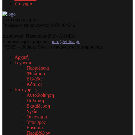
Στοίχημα
Σχετικά με εμάς
Τηλέφωνo επικοινωνίας: 6976404646
Διεύθυνση: Παπακυριαζή 6 - ΛΑΜΙΑ
Επικοινωνήστε μαζί μας:
info@efthia.gr
@2023 - efthia.gr. Όλα τα δικαιώματα διατηρούνται.
Αρχική
Γεγονότα
Περιφέρεια
Φθιώτιδα
Ελλάδα
Κόσμος
Κατηγορίες
Αυτοδιοίκηση
Πολιτική
Εκπαίδευση
Υγεία
Οικονομία
Ύπαιθρος
Εργασία
Περιβάλλον