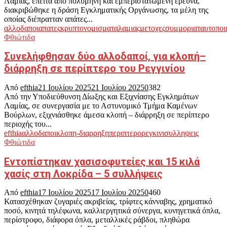
Λαμίας, έπειτα από πολύμηνη και εμπεριστατωμένη έρευνα,
διακριβώθηκε η δράση Εγκληματικής Οργάνωσης, τα μέλη της
οποίας διέπρατταν απάτες...
αλλοδαποι
απατες
κρυπτονομισματα
λαμιας
μετοχες
συμμορια
ταυτοποι
Φθιώτιδα
Συνελήφθησαν δύο αλλοδαποί, για κλοπή–
διάρρηξη σε περίπτερο του Ρεγγινίου
Από
efthia
21 Ιουλίου 2025
21 Ιουλίου 2025
0
382
Από την Υποδιεύθυνση Δίωξης και Εξιχνίασης Εγκλημάτων
Λαμίας, σε συνεργασία με το Αστυνομικό Τμήμα Καμένων
Βούρλων, εξιχνιάσθηκε άμεσα κλοπή – διάρρηξη σε περίπτερο
περιοχής του...
efthia
αλλοδαποι
κλοπη-διαρρηξη
περιπτερο
ρεγκινι
συλληψεις
Φθιώτιδα
Εντοπίστηκαν χασισοφυτείες και 15 κιλά
χασίς στη Λοκρίδα – 5 συλλήψεις
Από
efthia
17 Ιουλίου 2025
17 Ιουλίου 2025
0
460
Κατασχέθηκαν ζυγαριές ακριβείας, τρίφτες κάνναβης, χρηματικό
ποσό, κινητά τηλέφωνα, καλλιεργητικά σύνεργα, κυνηγετικά όπλα,
περίστροφο, διάφορα όπλα, μεταλλικές ράβδοι, πληθώρα