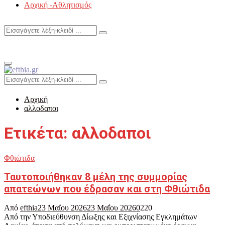
Αρχική -Αθλητισμός
Search
Search
for:
Primary
Menu
Search
Search
for:
Αρχική
αλλοδαποι
Ετικέτα: αλλοδαποι
Φθιώτιδα
Ταυτοποιήθηκαν 8 μέλη της συμμορίας
απατεώνων που έδρασαν και στη Φθιώτιδα
Από
efthia
23 Μαΐου 2026
23 Μαΐου 2026
0
220
Από την Υποδιεύθυνση Δίωξης και Εξιχνίασης Εγκλημάτων