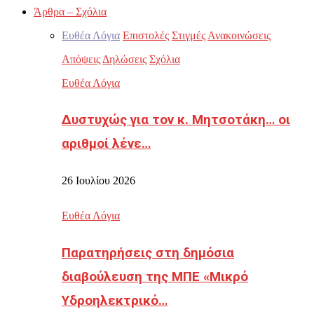
Άρθρα – Σχόλια
Ευθέα Λόγια
Επιστολές
Στιγμές
Ανακοινώσεις
Απόψεις
Δηλώσεις
Σχόλια
Ευθέα Λόγια
Δυστυχώς για τον κ. Μητσοτάκη… οι
αριθμοί λένε…
26 Ιουλίου 2026
Ευθέα Λόγια
Παρατηρήσεις στη δημόσια
διαβούλευση της ΜΠΕ «Μικρό
Υδροηλεκτρικό…