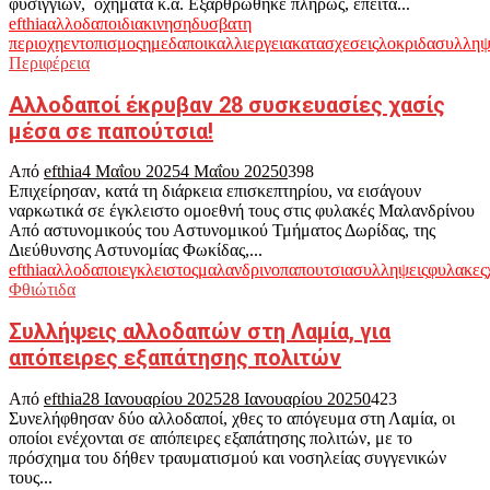
φυσιγγίων, οχήματα κ.ά. Εξαρθρώθηκε πλήρως, έπειτα...
efthia
αλλοδαποι
διακινηση
δυσβατη
περιοχη
εντοπισμος
ημεδαποι
καλλιεργεια
κατασχεσεις
λοκριδα
συλληψ
Περιφέρεια
Aλλοδαποί έκρυβαν 28 συσκευασίες χασίς
μέσα σε παπούτσια!
Από
efthia
4 Μαΐου 2025
4 Μαΐου 2025
0
398
Επιχείρησαν, κατά τη διάρκεια επισκεπτηρίου, να εισάγουν
ναρκωτικά σε έγκλειστο ομοεθνή τους στις φυλακές Μαλανδρίνου
Από αστυνομικούς του Αστυνομικού Τμήματος Δωρίδας, της
Διεύθυνσης Αστυνομίας Φωκίδας,...
efthia
αλλοδαποι
εγκλειστος
μαλανδρινο
παπουτσια
συλληψεις
φυλακες
Φθιώτιδα
Συλλήψεις αλλοδαπών στη Λαμία, για
απόπειρες εξαπάτησης πολιτών
Από
efthia
28 Ιανουαρίου 2025
28 Ιανουαρίου 2025
0
423
Συνελήφθησαν δύο αλλοδαποί, χθες το απόγευμα στη Λαμία, οι
οποίοι ενέχονται σε απόπειρες εξαπάτησης πολιτών, με το
πρόσχημα του δήθεν τραυματισμού και νοσηλείας συγγενικών
τους...