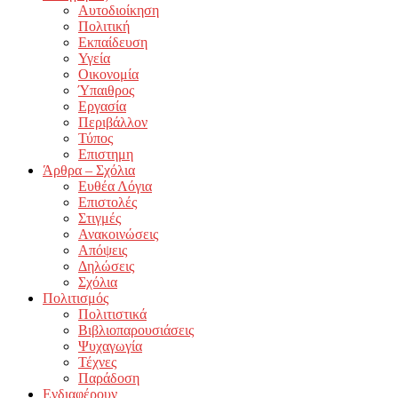
Αυτοδιοίκηση
Πολιτική
Εκπαίδευση
Υγεία
Οικονομία
Ύπαιθρος
Εργασία
Περιβάλλον
Τύπος
Επιστημη
Άρθρα – Σχόλια
Ευθέα Λόγια
Επιστολές
Στιγμές
Ανακοινώσεις
Απόψεις
Δηλώσεις
Σχόλια
Πολιτισμός
Πολιτιστικά
Βιβλιοπαρουσιάσεις
Ψυχαγωγία
Τέχνες
Παράδοση
Ενδιαφέρουν