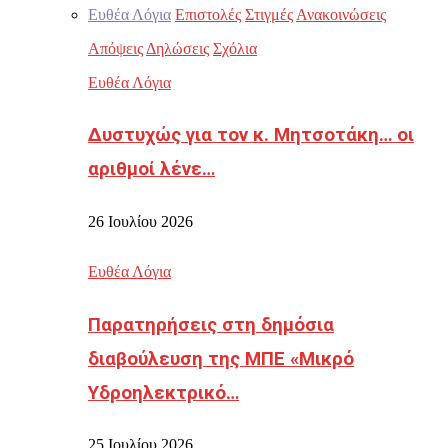
Ευθέα Λόγια
Επιστολές
Στιγμές
Ανακοινώσεις
Απόψεις
Δηλώσεις
Σχόλια
Ευθέα Λόγια
Δυστυχώς για τον κ. Μητσοτάκη… οι
αριθμοί λένε…
26 Ιουλίου 2026
Ευθέα Λόγια
Παρατηρήσεις στη δημόσια
διαβούλευση της ΜΠΕ «Μικρό
Υδροηλεκτρικό…
25 Ιουλίου 2026