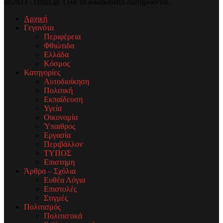
@2023 - efthia.gr. Όλα τα δικαιώματα διατηρούνται.
Αρχική
Γεγονότα
Περιφέρεια
Φθιώτιδα
Ελλάδα
Κόσμος
Κατηγορίες
Αυτοδιοίκηση
Πολιτική
Εκπαίδευση
Υγεία
Οικονομία
Ύπαιθρος
Εργασία
Περιβάλλον
ΤΥΠΟΣ
Επιστημη
Άρθρα – Σχόλια
Ευθέα Λόγια
Επιστολές
Στιγμές
Πολιτισμός
Πολιτιστικά