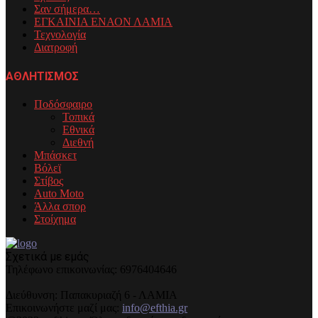
Σαν σήμερα…
ΕΓΚΑΙΝΙΑ ΕΝΑΟΝ ΛΑΜΙΑ
Τεχνολογία
Διατροφή
ΑΘΛΗΤΙΣΜΟΣ
Ποδόσφαιρο
Τοπικά
Εθνικά
Διεθνή
Μπάσκετ
Βόλεϊ
Στίβος
Auto Moto
Άλλα σπορ
Στοίχημα
Σχετικά με εμάς
Τηλέφωνo επικοινωνίας: 6976404646
Διεύθυνση: Παπακυριαζή 6 - ΛΑΜΙΑ
Επικοινωνήστε μαζί μας:
info@efthia.gr