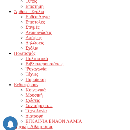
Τύπος
Επιστημη
Άρθρα – Σχόλια
Ευθέα Λόγια
Επιστολές
Στιγμές
Ανακοινώσεις
Απόψεις
Δηλώσεις
Σχόλια
Πολιτισμός
Πολιτιστικά
Βιβλιοπαρουσιάσεις
Ψυχαγωγία
Τέχνες
Παράδοση
Ενδιαφέρουν
Κοινωνικά
Μουσική
Σχέσεις
Σαν σήμερα…
Τεχνολογία
Διατροφή
ΕΓΚΑΙΝΙΑ ΕΝΑΟΝ ΛΑΜΙΑ
Αρχική -Αθλητισμός