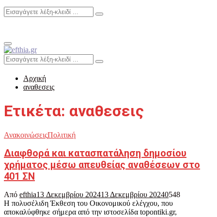
Search
Search
for:
Primary
Menu
Search
Search
for:
Αρχική
αναθεσεις
Ετικέτα: αναθεσεις
Ανακοινώσεις
Πολιτική
Διαφθορά και κατασπατάληση δημοσίου
χρήματος μέσω απευθείας αναθέσεων στο
401 ΣΝ
Από
efthia
13 Δεκεμβρίου 2024
13 Δεκεμβρίου 2024
0
548
Η πολυσέλιδη Έκθεση του Οικονομικού ελέγχου, που
αποκαλύφθηκε σήμερα από την ιστοσελίδα topontiki.gr,