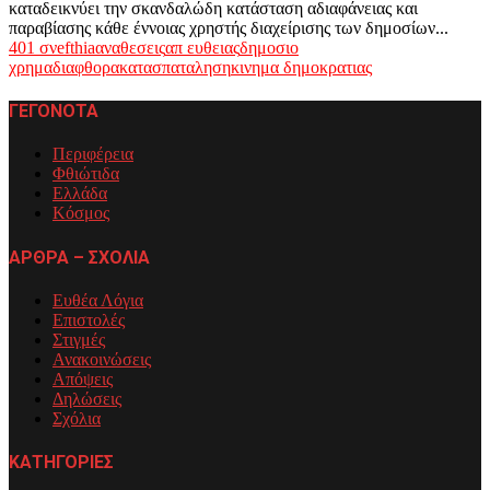
καταδεικνύει την σκανδαλώδη κατάσταση αδιαφάνειας και
παραβίασης κάθε έννοιας χρηστής διαχείρισης των δημοσίων...
401 σν
efthia
αναθεσεις
απ ευθειας
δημοσιο
χρημα
διαφθορα
κατασπαταληση
κινημα δημοκρατιας
ΓΕΓΟΝΟΤΑ
Περιφέρεια
Φθιώτιδα
Ελλάδα
Κόσμος
ΑΡΘΡΑ – ΣΧΟΛΙΑ
Ευθέα Λόγια
Επιστολές
Στιγμές
Ανακοινώσεις
Απόψεις
Δηλώσεις
Σχόλια
ΚΑΤΗΓΟΡΙΕΣ