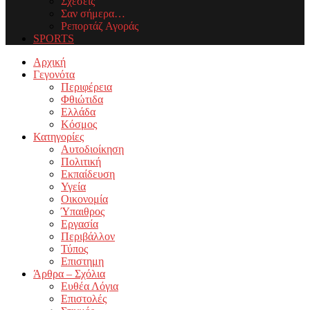
Σχέσεις
Σαν σήμερα…
Ρεπορτάζ Αγοράς
SPORTS
Facebook
Twitter
Instagram
Youtube
Email
Αρχική
Γεγονότα
Περιφέρεια
Φθιώτιδα
Ελλάδα
Κόσμος
Κατηγορίες
Αυτοδιοίκηση
Πολιτική
Εκπαίδευση
Υγεία
Οικονομία
Ύπαιθρος
Εργασία
Περιβάλλον
Τύπος
Επιστημη
Άρθρα – Σχόλια
Ευθέα Λόγια
Επιστολές