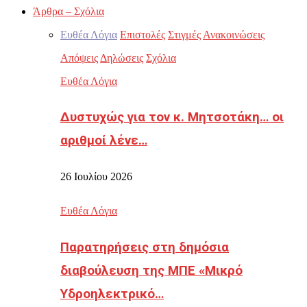
Άρθρα – Σχόλια
Ευθέα Λόγια
Επιστολές
Στιγμές
Ανακοινώσεις
Απόψεις
Δηλώσεις
Σχόλια
Ευθέα Λόγια
Δυστυχώς για τον κ. Μητσοτάκη… οι
αριθμοί λένε…
26 Ιουλίου 2026
Ευθέα Λόγια
Παρατηρήσεις στη δημόσια
διαβούλευση της ΜΠΕ «Μικρό
Υδροηλεκτρικό…