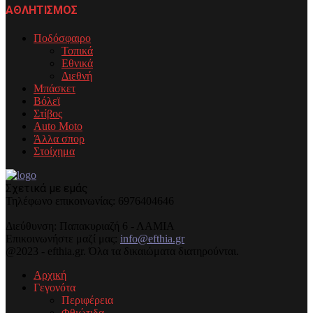
ΑΘΛΗΤΙΣΜΟΣ
Ποδόσφαιρο
Τοπικά
Εθνικά
Διεθνή
Μπάσκετ
Βόλεϊ
Στίβος
Auto Moto
Άλλα σπορ
Στοίχημα
Σχετικά με εμάς
Τηλέφωνo επικοινωνίας: 6976404646
Διεύθυνση: Παπακυριαζή 6 - ΛΑΜΙΑ
Επικοινωνήστε μαζί μας:
info@efthia.gr
@2023 - efthia.gr. Όλα τα δικαιώματα διατηρούνται.
Αρχική
Γεγονότα
Περιφέρεια
Φθιώτιδα