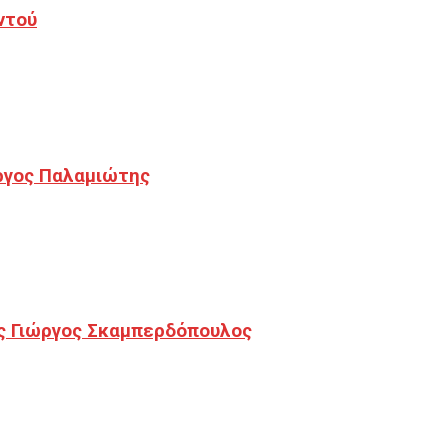
ντού
ργος Παλαμιώτης
ς Γιώργος Σκαμπερδόπουλος