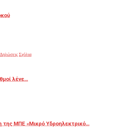
οκού
Δηλώσεις
Σχόλια
ιθμοί λένε…
η της ΜΠΕ «Μικρό Υδροηλεκτρικό…