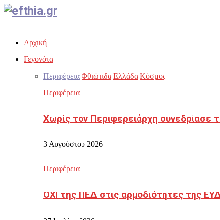
Facebook
Twitter
Instagram
Youtube
Email
Αρχική
Γεγονότα
Περιφέρεια
Φθιώτιδα
Ελλάδα
Κόσμος
Περιφέρεια
Χωρίς τον Περιφερειάρχη συνεδρίασε τ
3 Αυγούστου 2026
Περιφέρεια
ΟΧΙ της ΠΕΔ στις αρμοδιότητες της ΕΥ