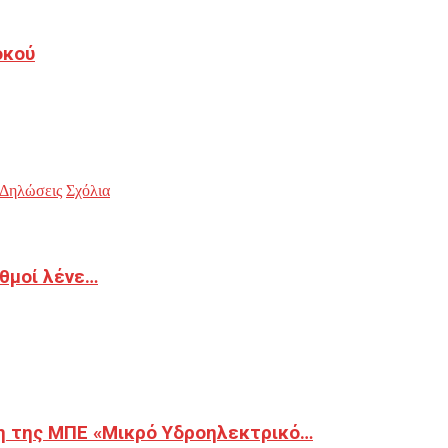
οκού
Δηλώσεις
Σχόλια
ιθμοί λένε…
η της ΜΠΕ «Μικρό Υδροηλεκτρικό…