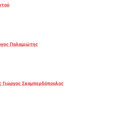
ντού
ργος Παλαμιώτης
ς Γιώργος Σκαμπερδόπουλος