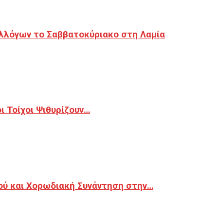
λλόγων το Σαββατοκύριακο στη Λαμία
 Τοίχοι Ψιθυρίζουν…
ού και Χορωδιακή Συνάντηση στην…