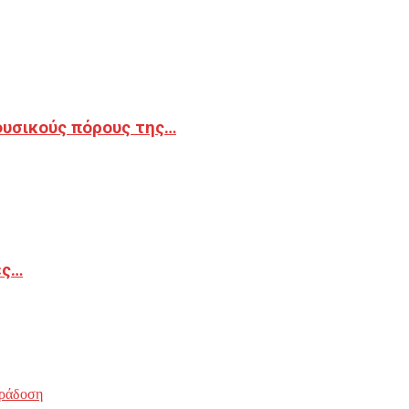
φυσικούς πόρους της…
ές…
ράδοση