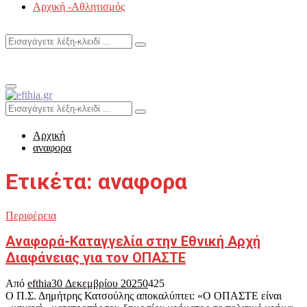
Αρχική -Αθλητισμός
Search
Search
for:
Primary
Menu
Search
Search
for:
Αρχική
αναφορα
Ετικέτα: αναφορα
Περιφέρεια
Αναφορά-Καταγγελία στην Εθνική Αρχή
Διαφάνειας για τον ΟΠΑΣΤΕ
Από
efthia
30 Δεκεμβρίου 2025
0
425
Ο Π.Σ. Δημήτρης Κατσούλης αποκαλύπτει: «Ο ΟΠΑΣΤΕ είναι