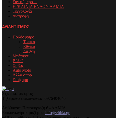
Σαν σήμερα…
ΕΓΚΑΙΝΙΑ ΕΝΑΟΝ ΛΑΜΙΑ
Τεχνολογία
Διατροφή
ΑΘΛΗΤΙΣΜΟΣ
Ποδόσφαιρο
Τοπικά
Εθνικά
Διεθνή
Μπάσκετ
Βόλεϊ
Στίβος
Auto Moto
Άλλα σπορ
Στοίχημα
Σχετικά με εμάς
Τηλέφωνo επικοινωνίας: 6976404646
Διεύθυνση: Παπακυριαζή 6 - ΛΑΜΙΑ
Επικοινωνήστε μαζί μας:
info@efthia.gr
@2023 - efthia.gr. Όλα τα δικαιώματα διατηρούνται.