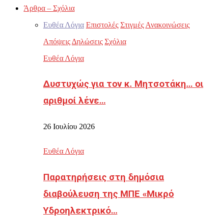
Άρθρα – Σχόλια
Ευθέα Λόγια
Επιστολές
Στιγμές
Ανακοινώσεις
Απόψεις
Δηλώσεις
Σχόλια
Ευθέα Λόγια
Δυστυχώς για τον κ. Μητσοτάκη… οι
αριθμοί λένε…
26 Ιουλίου 2026
Ευθέα Λόγια
Παρατηρήσεις στη δημόσια
διαβούλευση της ΜΠΕ «Μικρό
Υδροηλεκτρικό…