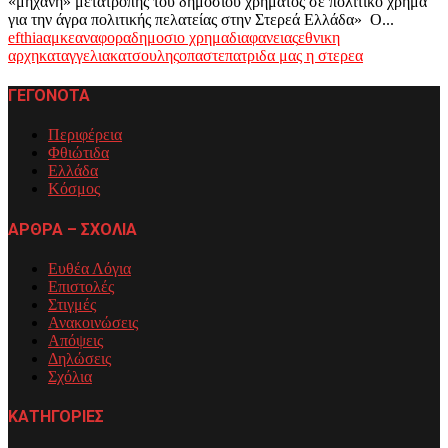
«μηχανή» μετατροπής του δημοσίου χρήματος σε πολιτικό χρήμα
για την άγρα πολιτικής πελατείας στην Στερεά Ελλάδα» Ο...
efthia
αμκε
αναφορα
δημοσιο χρημα
διαφανειας
εθνικη
αρχη
καταγγελια
κατσουλης
οπαστε
πατριδα μας η στερεα
ΓΕΓΟΝΟΤΑ
Περιφέρεια
Φθιώτιδα
Ελλάδα
Κόσμος
ΑΡΘΡΑ – ΣΧΟΛΙΑ
Ευθέα Λόγια
Επιστολές
Στιγμές
Ανακοινώσεις
Απόψεις
Δηλώσεις
Σχόλια
ΚΑΤΗΓΟΡΙΕΣ