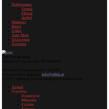
Ποδόσφαιρο
Τοπικά
Εθνικά
Διεθνή
Μπάσκετ
Βόλεϊ
Στίβος
Auto Moto
Άλλα σπορ
Στοίχημα
Σχετικά με εμάς
Τηλέφωνo επικοινωνίας: 6976404646
Διεύθυνση: Παπακυριαζή 6 - ΛΑΜΙΑ
Επικοινωνήστε μαζί μας:
info@efthia.gr
@2023 - efthia.gr. Όλα τα δικαιώματα διατηρούνται.
Αρχική
Γεγονότα
Περιφέρεια
Φθιώτιδα
Ελλάδα
Κόσμος