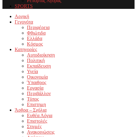
Ρεπορτάζ Αγοράς
SPORTS
Facebook
Twitter
Instagram
Youtube
Email
Αρχική
Γεγονότα
Περιφέρεια
Φθιώτιδα
Ελλάδα
Κόσμος
Κατηγορίες
Αυτοδιοίκηση
Πολιτική
Εκπαίδευση
Υγεία
Οικονομία
Ύπαιθρος
Εργασία
Περιβάλλον
Τύπος
Επιστημη
Άρθρα – Σχόλια
Ευθέα Λόγια
Επιστολές
Στιγμές
Ανακοινώσεις