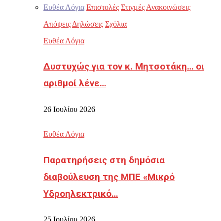
Ευθέα Λόγια
Επιστολές
Στιγμές
Ανακοινώσεις
Απόψεις
Δηλώσεις
Σχόλια
Ευθέα Λόγια
Δυστυχώς για τον κ. Μητσοτάκη… οι
αριθμοί λένε…
26 Ιουλίου 2026
Ευθέα Λόγια
Παρατηρήσεις στη δημόσια
διαβούλευση της ΜΠΕ «Μικρό
Υδροηλεκτρικό…
25 Ιουλίου 2026