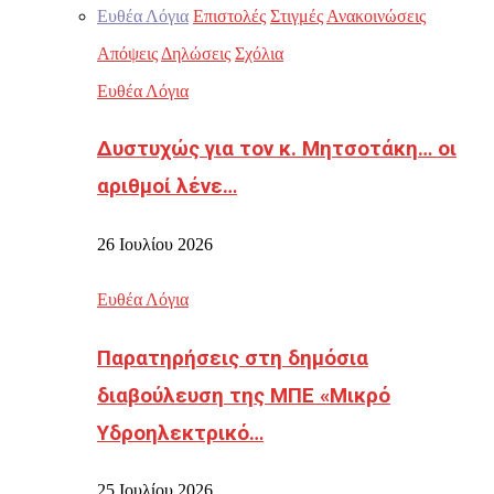
Ευθέα Λόγια
Επιστολές
Στιγμές
Ανακοινώσεις
Απόψεις
Δηλώσεις
Σχόλια
Ευθέα Λόγια
Δυστυχώς για τον κ. Μητσοτάκη… οι
αριθμοί λένε…
26 Ιουλίου 2026
Ευθέα Λόγια
Παρατηρήσεις στη δημόσια
διαβούλευση της ΜΠΕ «Μικρό
Υδροηλεκτρικό…
25 Ιουλίου 2026