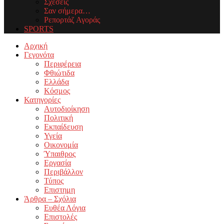
Σχέσεις
Σαν σήμερα…
Ρεπορτάζ Αγοράς
SPORTS
Facebook
Twitter
Instagram
Youtube
Email
Αρχική
Γεγονότα
Περιφέρεια
Φθιώτιδα
Ελλάδα
Κόσμος
Κατηγορίες
Αυτοδιοίκηση
Πολιτική
Εκπαίδευση
Υγεία
Οικονομία
Ύπαιθρος
Εργασία
Περιβάλλον
Τύπος
Επιστημη
Άρθρα – Σχόλια
Ευθέα Λόγια
Επιστολές