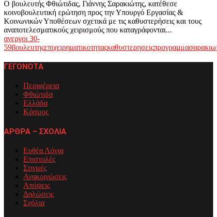
Ο βουλευτής Φθιώτιδας, Γιάννης Σαρακιώτης, κατέθεσε
κοινοβουλευτική ερώτηση προς την Υπουργό Εργασίας &
Κοινωνικών Υποθέσεων σχετικά με τις καθυστερήσεις και τους
αναποτελεσματικούς χειρισμούς που καταγράφονται...
ανεργοι 30-
59
βουλευτης
επιχειρηματικοτητας
καθυστερησεις
προγραμμα
σαρακιω
ΓΕΓΟΝΟΤΑ
Περιφέρεια
Φθιώτιδα
Ελλάδα
Κόσμος
ΑΡΘΡΑ – ΣΧΟΛΙΑ
Ευθέα Λόγια
Επιστολές
Στιγμές
Ανακοινώσεις
Απόψεις
Δηλώσεις
Σχόλια