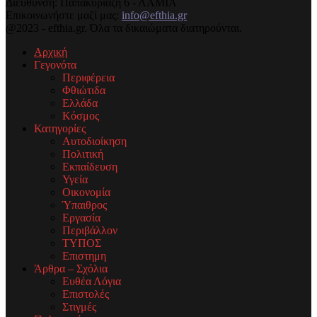
Διεύθυνση: Παπακυριαζή 6 - ΛΑΜΙΑ
Επικοινωνήστε μαζί μας:
info@efthia.gr
@2023 - efthia.gr. Όλα τα δικαιώματα διατηρούνται.
Αρχική
Γεγονότα
Περιφέρεια
Φθιώτιδα
Ελλάδα
Κόσμος
Κατηγορίες
Αυτοδιοίκηση
Πολιτική
Εκπαίδευση
Υγεία
Οικονομία
Ύπαιθρος
Εργασία
Περιβάλλον
ΤΥΠΟΣ
Επιστημη
Άρθρα – Σχόλια
Ευθέα Λόγια
Επιστολές
Στιγμές