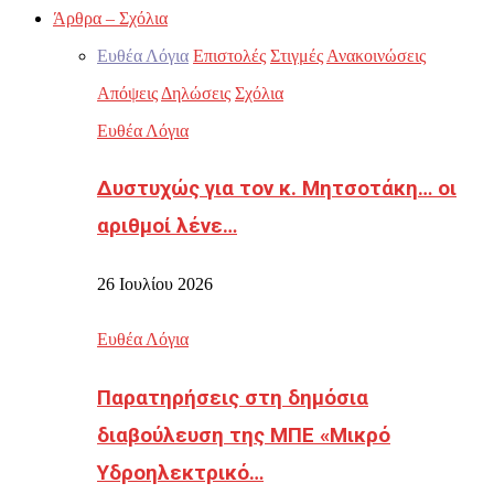
Άρθρα – Σχόλια
Ευθέα Λόγια
Επιστολές
Στιγμές
Ανακοινώσεις
Απόψεις
Δηλώσεις
Σχόλια
Ευθέα Λόγια
Δυστυχώς για τον κ. Μητσοτάκη… οι
αριθμοί λένε…
26 Ιουλίου 2026
Ευθέα Λόγια
Παρατηρήσεις στη δημόσια
διαβούλευση της ΜΠΕ «Μικρό
Υδροηλεκτρικό…