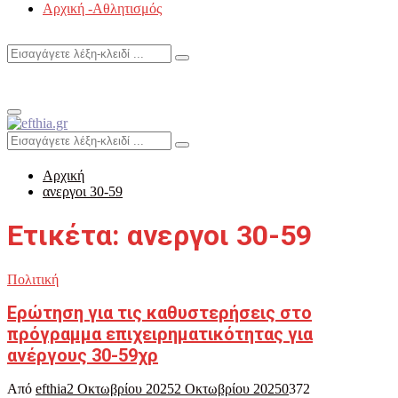
Αρχική -Αθλητισμός
Search
Search
for:
Primary
Menu
Search
Search
for:
Αρχική
ανεργοι 30-59
Ετικέτα: ανεργοι 30-59
Πολιτική
Ερώτηση για τις καθυστερήσεις στο
πρόγραμμα επιχειρηματικότητας για
ανέργους 30-59χρ
Από
efthia
2 Οκτωβρίου 2025
2 Οκτωβρίου 2025
0
372