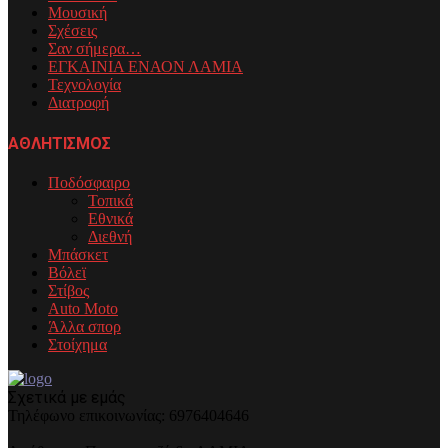
Μουσική
Σχέσεις
Σαν σήμερα…
ΕΓΚΑΙΝΙΑ ΕΝΑΟΝ ΛΑΜΙΑ
Τεχνολογία
Διατροφή
ΑΘΛΗΤΙΣΜΟΣ
Ποδόσφαιρο
Τοπικά
Εθνικά
Διεθνή
Μπάσκετ
Βόλεϊ
Στίβος
Auto Moto
Άλλα σπορ
Στοίχημα
Σχετικά με εμάς
Τηλέφωνo επικοινωνίας: 6976404646