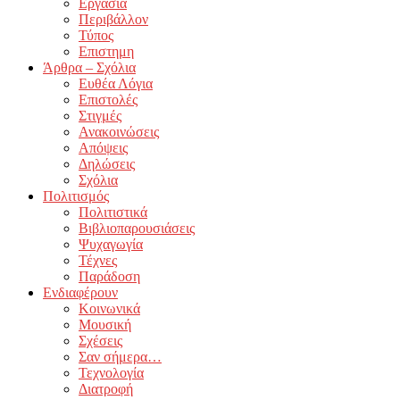
Εργασία
Περιβάλλον
Τύπος
Επιστημη
Άρθρα – Σχόλια
Ευθέα Λόγια
Επιστολές
Στιγμές
Ανακοινώσεις
Απόψεις
Δηλώσεις
Σχόλια
Πολιτισμός
Πολιτιστικά
Βιβλιοπαρουσιάσεις
Ψυχαγωγία
Τέχνες
Παράδοση
Ενδιαφέρουν
Κοινωνικά
Μουσική
Σχέσεις
Σαν σήμερα…
Τεχνολογία
Διατροφή