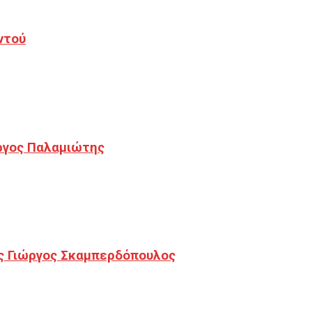
ντού
ργος Παλαμιώτης
ς Γιώργος Σκαμπερδόπουλος