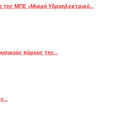
η της ΜΠΕ «Μικρό Υδροηλεκτρικό…
φυσικούς πόρους της…
ές…