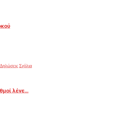
οκού
Δηλώσεις
Σχόλια
ιθμοί λένε…