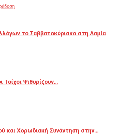
ράδοση
λλόγων το Σαββατοκύριακο στη Λαμία
 Τοίχοι Ψιθυρίζουν…
ού και Χορωδιακή Συνάντηση στην…