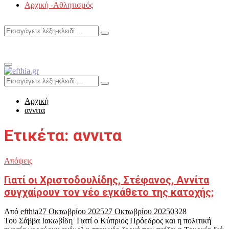
Αρχική -Αθλητισμός
Search
Search
for:
Primary
Menu
Search
Search
for:
Αρχική
αννιτα
Ετικέτα: αννιτα
Απόψεις
Γιατί οι Χριστοδουλίδης, Στέφανος, Αννίτα
συγχαίρουν τον νέο εγκάθετο της κατοχής;
Από
efthia
27 Οκτωβρίου 2025
27 Οκτωβρίου 2025
0
328
Του Σάββα Ιακωβίδη Γιατί ο Κύπριος Πρόεδρος και η πολιτική