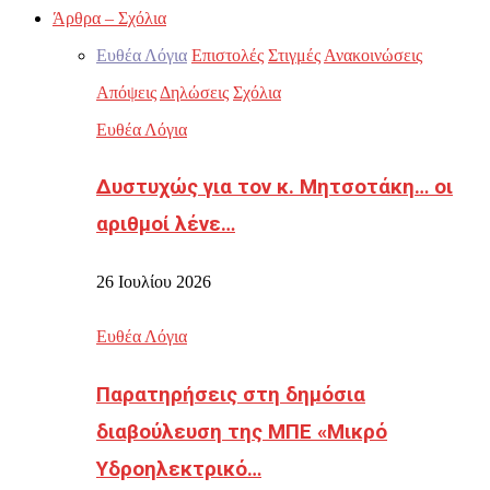
Άρθρα – Σχόλια
Ευθέα Λόγια
Επιστολές
Στιγμές
Ανακοινώσεις
Απόψεις
Δηλώσεις
Σχόλια
Ευθέα Λόγια
Δυστυχώς για τον κ. Μητσοτάκη… οι
αριθμοί λένε…
26 Ιουλίου 2026
Ευθέα Λόγια
Παρατηρήσεις στη δημόσια
διαβούλευση της ΜΠΕ «Μικρό
Υδροηλεκτρικό…