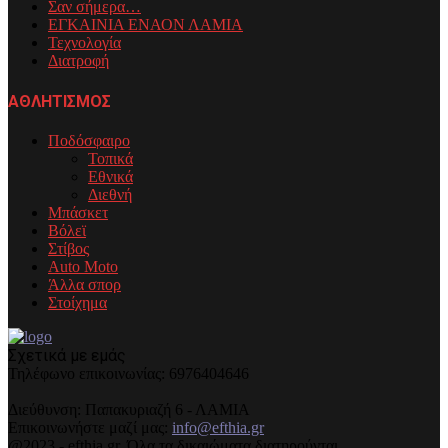
Σαν σήμερα…
ΕΓΚΑΙΝΙΑ ΕΝΑΟΝ ΛΑΜΙΑ
Τεχνολογία
Διατροφή
ΑΘΛΗΤΙΣΜΟΣ
Ποδόσφαιρο
Τοπικά
Εθνικά
Διεθνή
Μπάσκετ
Βόλεϊ
Στίβος
Auto Moto
Άλλα σπορ
Στοίχημα
Σχετικά με εμάς
Τηλέφωνo επικοινωνίας: 6976404646
Διεύθυνση: Παπακυριαζή 6 - ΛΑΜΙΑ
Επικοινωνήστε μαζί μας:
info@efthia.gr
@2023 - efthia.gr. Όλα τα δικαιώματα διατηρούνται.