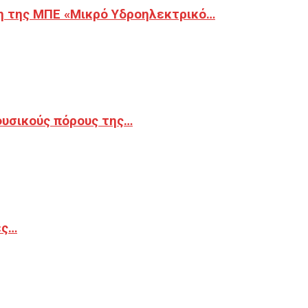
η της ΜΠΕ «Μικρό Υδροηλεκτρικό…
φυσικούς πόρους της…
ές…