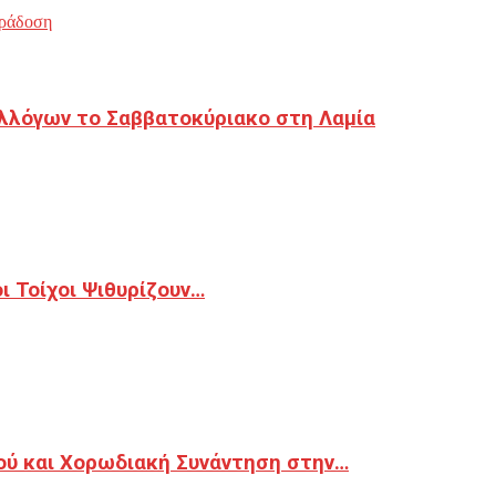
ράδοση
λλόγων το Σαββατοκύριακο στη Λαμία
 Τοίχοι Ψιθυρίζουν…
ού και Χορωδιακή Συνάντηση στην…