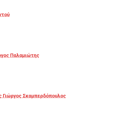
ντού
ργος Παλαμιώτης
ς Γιώργος Σκαμπερδόπουλος