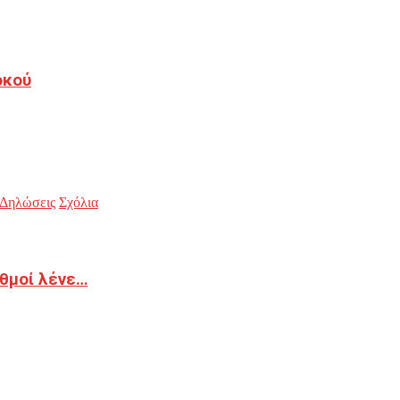
οκού
Δηλώσεις
Σχόλια
ιθμοί λένε…