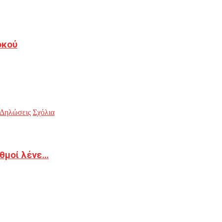
οκού
Δηλώσεις
Σχόλια
ιθμοί λένε…