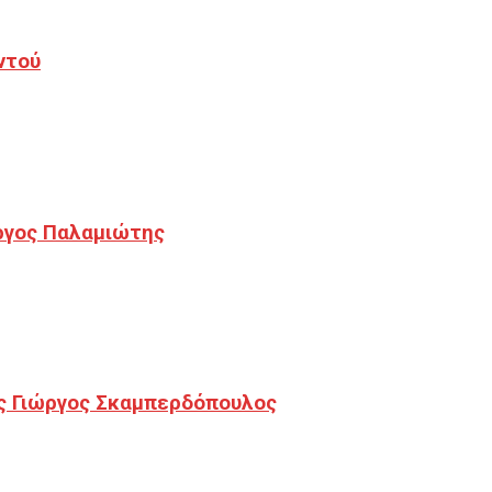
ντού
ργος Παλαμιώτης
ς Γιώργος Σκαμπερδόπουλος