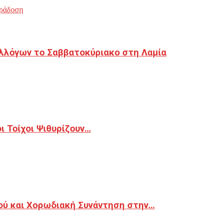
ράδοση
λλόγων το Σαββατοκύριακο στη Λαμία
 Τοίχοι Ψιθυρίζουν…
ού και Χορωδιακή Συνάντηση στην…