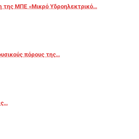
η της ΜΠΕ «Μικρό Υδροηλεκτρικό…
φυσικούς πόρους της…
ές…