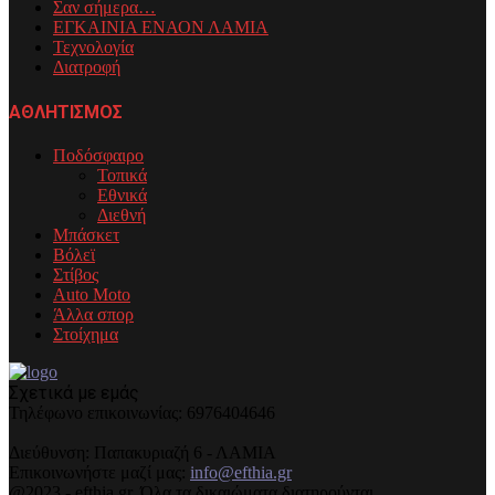
Σαν σήμερα…
ΕΓΚΑΙΝΙΑ ΕΝΑΟΝ ΛΑΜΙΑ
Τεχνολογία
Διατροφή
ΑΘΛΗΤΙΣΜΟΣ
Ποδόσφαιρο
Τοπικά
Εθνικά
Διεθνή
Μπάσκετ
Βόλεϊ
Στίβος
Auto Moto
Άλλα σπορ
Στοίχημα
Σχετικά με εμάς
Τηλέφωνo επικοινωνίας: 6976404646
Διεύθυνση: Παπακυριαζή 6 - ΛΑΜΙΑ
Επικοινωνήστε μαζί μας:
info@efthia.gr
@2023 - efthia.gr. Όλα τα δικαιώματα διατηρούνται.