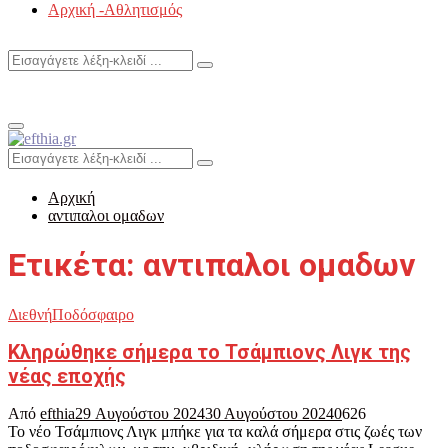
Αρχική -Αθλητισμός
Search
Search
for:
Primary
Menu
Search
Search
for:
Αρχική
αντιπαλοι ομαδων
Ετικέτα: αντιπαλοι ομαδων
Διεθνή
Ποδόσφαιρο
Κληρώθηκε σήμερα το Τσάμπιονς Λιγκ της
νέας εποχής
Από
efthia
29 Αυγούστου 2024
30 Αυγούστου 2024
0
626
Το νέο Τσάμπιονς Λιγκ μπήκε για τα καλά σήμερα στις ζωές των