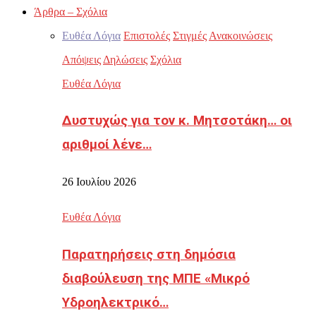
Άρθρα – Σχόλια
Ευθέα Λόγια
Επιστολές
Στιγμές
Ανακοινώσεις
Απόψεις
Δηλώσεις
Σχόλια
Ευθέα Λόγια
Δυστυχώς για τον κ. Μητσοτάκη… οι
αριθμοί λένε…
26 Ιουλίου 2026
Ευθέα Λόγια
Παρατηρήσεις στη δημόσια
διαβούλευση της ΜΠΕ «Μικρό
Υδροηλεκτρικό…