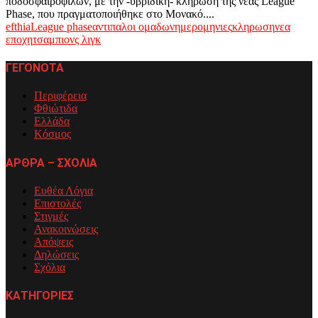
ποδοσφαιρόφιλων, με την -υβριδική- κλήρωση της νέας League
Phase, που πραγματοποιήθηκε στο Μονακό....
efthia
League phase
αντιπαλοι ομαδων
ημερομηνιες
κληρωση
νεα
εποχη
τσαμπιονς λιγκ
ΓΕΓΟΝΟΤΑ
Περιφέρεια
Φθιώτιδα
Ελλάδα
Κόσμος
ΑΡΘΡΑ – ΣΧΟΛΙΑ
Ευθέα Λόγια
Επιστολές
Στιγμές
Ανακοινώσεις
Απόψεις
Δηλώσεις
Σχόλια
ΚΑΤΗΓΟΡΙΕΣ