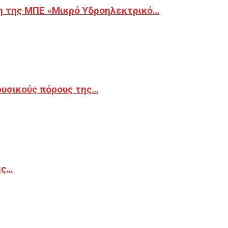
η της ΜΠΕ «Μικρό Υδροηλεκτρικό…
φυσικούς πόρους της…
ές…