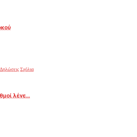
οκού
Δηλώσεις
Σχόλια
ιθμοί λένε…