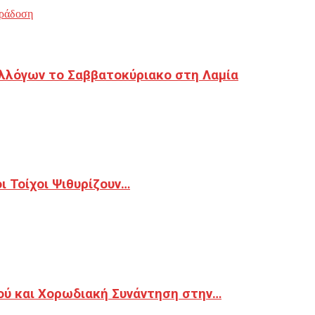
ράδοση
λλόγων το Σαββατοκύριακο στη Λαμία
 Τοίχοι Ψιθυρίζουν…
ού και Χορωδιακή Συνάντηση στην…