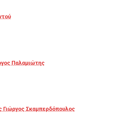
ντού
ργος Παλαμιώτης
ς Γιώργος Σκαμπερδόπουλος