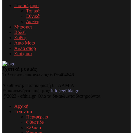
Ποδόσφαιρο
Τοπικά
Εθνικά
Διεθνή
Μπάσκετ
Βόλεϊ
Στίβος
Auto Moto
Άλλα σπορ
Στοίχημα
Σχετικά με εμάς
Τηλέφωνo επικοινωνίας: 6976404646
Διεύθυνση: Παπακυριαζή 6 - ΛΑΜΙΑ
Επικοινωνήστε μαζί μας:
info@efthia.gr
@2023 - efthia.gr. Όλα τα δικαιώματα διατηρούνται.
Αρχική
Γεγονότα
Περιφέρεια
Φθιώτιδα
Ελλάδα
Κόσμος