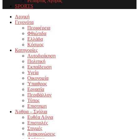
Ρεπορτάζ Αγοράς
SPORTS
Facebook
Twitter
Instagram
Youtube
Email
Αρχική
Γεγονότα
Περιφέρεια
Φθιώτιδα
Ελλάδα
Κόσμος
Κατηγορίες
Αυτοδιοίκηση
Πολιτική
Εκπαίδευση
Υγεία
Οικονομία
Ύπαιθρος
Εργασία
Περιβάλλον
Τύπος
Επιστημη
Άρθρα – Σχόλια
Ευθέα Λόγια
Επιστολές
Στιγμές
Ανακοινώσεις