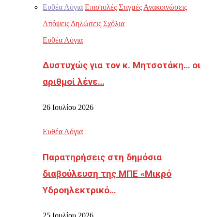
Ευθέα Λόγια
Επιστολές
Στιγμές
Ανακοινώσεις
Απόψεις
Δηλώσεις
Σχόλια
Ευθέα Λόγια
Δυστυχώς για τον κ. Μητσοτάκη… οι
αριθμοί λένε…
26 Ιουλίου 2026
Ευθέα Λόγια
Παρατηρήσεις στη δημόσια
διαβούλευση της ΜΠΕ «Μικρό
Υδροηλεκτρικό…
25 Ιουλίου 2026