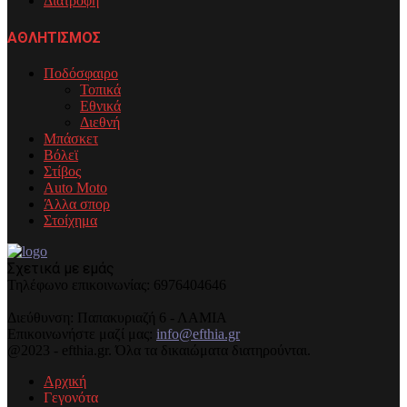
Διατροφή
ΑΘΛΗΤΙΣΜΟΣ
Ποδόσφαιρο
Τοπικά
Εθνικά
Διεθνή
Μπάσκετ
Βόλεϊ
Στίβος
Auto Moto
Άλλα σπορ
Στοίχημα
Σχετικά με εμάς
Τηλέφωνo επικοινωνίας: 6976404646
Διεύθυνση: Παπακυριαζή 6 - ΛΑΜΙΑ
Επικοινωνήστε μαζί μας:
info@efthia.gr
@2023 - efthia.gr. Όλα τα δικαιώματα διατηρούνται.
Αρχική
Γεγονότα