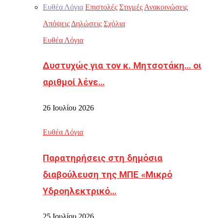
Ευθέα Λόγια
Επιστολές
Στιγμές
Ανακοινώσεις
Απόψεις
Δηλώσεις
Σχόλια
Ευθέα Λόγια
Δυστυχώς για τον κ. Μητσοτάκη… οι
αριθμοί λένε…
26 Ιουλίου 2026
Ευθέα Λόγια
Παρατηρήσεις στη δημόσια
διαβούλευση της ΜΠΕ «Μικρό
Υδροηλεκτρικό…
25 Ιουλίου 2026