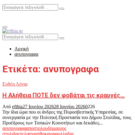
Search
Search
for:
Primary
Menu
Search
Search
for:
Αρχική
ανυπογραφα
Ετικέτα: ανυπογραφα
Ευθέα Λόγια
Η Αλήθεια ΠΟΤΕ δεν φοβάται τις κραυγές…
Από
efthia
27 Ιουνίου 2026
28 Ιουνίου 2026
0
226
Την ίδια ώρα που οι άνδρες της Πυροσβεστικής Υπηρεσίας, σε
συνεργασία με την Πολιτική Προστασία του Δήμου Στυλίδας, τους
Προέδρους των Τοπικών Κοινοτήτων και δεκάδες...
ανυπογραφα
αποστολου
δημαρχος
στυλιδας
πελασγια
πθρκαγια
φυλλαδια