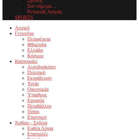
Σχέσεις
Σαν σήμερα…
Ρεπορτάζ Αγοράς
SPORTS
Facebook
Twitter
Instagram
Youtube
Email
Αρχική
Γεγονότα
Περιφέρεια
Φθιώτιδα
Ελλάδα
Κόσμος
Κατηγορίες
Αυτοδιοίκηση
Πολιτική
Εκπαίδευση
Υγεία
Οικονομία
Ύπαιθρος
Εργασία
Περιβάλλον
Τύπος
Επιστημη
Άρθρα – Σχόλια
Ευθέα Λόγια
Επιστολές