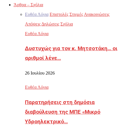
Άρθρα – Σχόλια
Ευθέα Λόγια
Επιστολές
Στιγμές
Ανακοινώσεις
Απόψεις
Δηλώσεις
Σχόλια
Ευθέα Λόγια
Δυστυχώς για τον κ. Μητσοτάκη… οι
αριθμοί λένε…
26 Ιουλίου 2026
Ευθέα Λόγια
Παρατηρήσεις στη δημόσια
διαβούλευση της ΜΠΕ «Μικρό
Υδροηλεκτρικό…