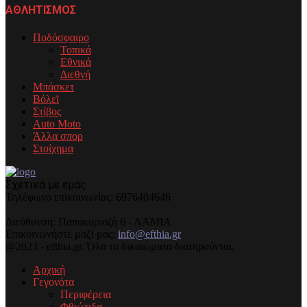
ΑΘΛΗΤΙΣΜΟΣ
Ποδόσφαιρο
Τοπικά
Εθνικά
Διεθνή
Μπάσκετ
Βόλεϊ
Στίβος
Auto Moto
Άλλα σπορ
Στοίχημα
Σχετικά με εμάς
Τηλέφωνo επικοινωνίας: 6976404646
Διεύθυνση: Παπακυριαζή 6 - ΛΑΜΙΑ
Επικοινωνήστε μαζί μας:
info@efthia.gr
@2023 - efthia.gr. Όλα τα δικαιώματα διατηρούνται.
Αρχική
Γεγονότα
Περιφέρεια
Φθιώτιδα