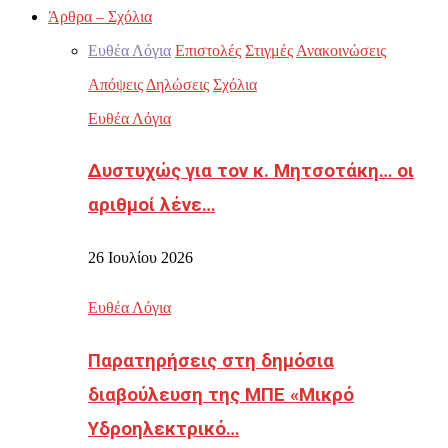
Άρθρα – Σχόλια
Ευθέα Λόγια
Επιστολές
Στιγμές
Ανακοινώσεις
Απόψεις
Δηλώσεις
Σχόλια
Ευθέα Λόγια
Δυστυχώς για τον κ. Μητσοτάκη… οι
αριθμοί λένε…
26 Ιουλίου 2026
Ευθέα Λόγια
Παρατηρήσεις στη δημόσια
διαβούλευση της ΜΠΕ «Μικρό
Υδροηλεκτρικό…