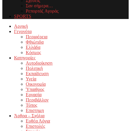
Σχέσεις
Σαν σήμερα…
Ρεπορτάζ Αγοράς
SPORTS
Facebook
Twitter
Instagram
Youtube
Email
Αρχική
Γεγονότα
Περιφέρεια
Φθιώτιδα
Ελλάδα
Κόσμος
Κατηγορίες
Αυτοδιοίκηση
Πολιτική
Εκπαίδευση
Υγεία
Οικονομία
Ύπαιθρος
Εργασία
Περιβάλλον
Τύπος
Επιστημη
Άρθρα – Σχόλια
Ευθέα Λόγια
Επιστολές