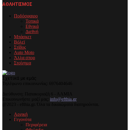
ΑΘΛΗΤΙΣΜΟΣ
Ποδόσφαιρο
Τοπικά
Εθνικά
Διεθνή
Μπάσκετ
Βόλεϊ
Στίβος
Auto Moto
Άλλα σπορ
Στοίχημα
Σχετικά με εμάς
Τηλέφωνo επικοινωνίας: 6976404646
Διεύθυνση: Παπακυριαζή 6 - ΛΑΜΙΑ
Επικοινωνήστε μαζί μας:
info@efthia.gr
@2023 - efthia.gr. Όλα τα δικαιώματα διατηρούνται.
Αρχική
Γεγονότα
Περιφέρεια
Φθιώτιδα